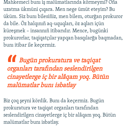
Mahkemeci bunı iş malümatlarında körmeymi? Oña
uzatma ükmüni çıqara. Men nege ümüt eteyim? Bu
üküm. Siz bunı bilesiñiz, men bilem, oturğan prokuror
da bile. Öz halqınıñ aq-uquqları, öz aqları içün
küreşmek – insannıñ itibarıdır. Mence, bugünki
prokurorlar, taqiqatçılar yapqan basqılarğa baqmadan,
bunı itibar ile keçermiz.
Bugün prokuratura ve taqiqat
organları tarafından seslendirilgen
cinayetlerge iç bir alâqam yoq. Bütün
malümatlar bunı isbatlay
Biz çoq şeyni kördik. Bunı da keçermiz. Bugün
prokuratura ve taqiqat organları tarafından
seslendirilgen cinayetlerge iç bir alâqam yoq. Bütün
malümatlar bunı isbatlay.