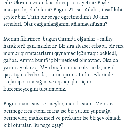
edi? Ukraina vatandaşı olmaq – cinayetmi? Böyle
masqaralıq ola bilemi? Bugün 21 asır. Adalet, insaf kibi
şeyler bar. Tarih bir şeyge ögretmedimi? 30-ıncı
seneleri. Olar qarğanlanğanını añlamaysıñızmı?
Menim fikirimce, bugün Qırımda olğanlar – milliy
harakterli qanunsızlıqtır. Bir sıra siyaset erbabı, bir sıra
memur qırımtatarlarnı qıynamaq içün vaqıt bekledi,
ğaliba. Amma bunıñ iç bir neticesi olmaycaq. Olsa da,
yaramay olacaq. Men bugün mında olsam da, meni
qapatqan olsalar da, bütün qırımtatarlar evlerinde
saqlanıp oturacağını ve aq-uquqları içün
küreşmeycegini tüşünmeñiz.
Bugün maña suv bermeyler, men hastam. Men suv
bermege rica etem, maña ise bir yutum yapmağa
bermeyler, mahkemeci ve prokuror ise bir şey olmadı
kibi oturalar. Bu nege oşay?