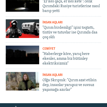
"Er kes qaça, er kes kete": cenk
Qırımdaki Rusiye turistlerine nasıl
barıp yetti
İNSAN AQLARI
"Qırım birdemligi" işini toqtattı,
tintüv ve tutuvlar ise Qırımda daa
çoq oldı
CEMİYET
"Haberlerge köre, yarıq bere
ekenler, amma biz bütünley
ekektriksizmiz"
İNSAN AQLARI
Olğa Skrıpnık: "Qırım azat etilsin
dep, insanlar yarıqsız ve suvsuz
yaşamağa azırlar"