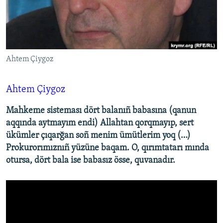
Русский
Українською
Ahtem Çiygoz
QOŞULIÑIZ!
Ahtem Çiygoz
RFE/RS bütün saytları
Mahkeme sisteması dört balanıñ babasına (qanun
aqqında aytmayım endi) Allahtan qorqmayıp, sert
ükümler çıqarğan soñ menim ümütlerim yoq (…)
Prokurorımıznıñ yüzüne baqam. O, qırımtatarı mında
otursa, dört bala ise babasız össe, quvanadır.