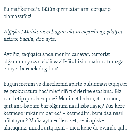
Bu mahkemedir. Bütün qırımtatarlarnı qorquzıp
olamazsıñız!
Alğışlar! Mahkemeci bugün üküm çıqarılmay, şikâyet
arizası baqıla, dep ayta.
Aytıñız, taqiqatçı anda menim canavar, terrorist
olğanımnı yazsa, siziñ vazifeñiz bizim malümatımızğa
emiyet bermek degilmi?
Bugün menim ve digerlerniñ apiste bulunması taqiqatçı
ve prokuratura hadimleriniñ fikirlerine esaslana. Biz
nasıl etip qorulacaqmız? Menim 4 balam, 4 torunım,
qart ana-babam bar olğanını nasıl isbatlayıq? Yüz kere
ketmege imkânım bar edi – ketmedim, bunı daa nasıl
añlatayım? Maña ayta ediler: ket, seni apiske
alacaqmız, mında artqaçsıñ – men kene de evimde qala