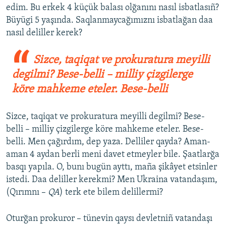
edim. Bu erkek 4 küçük balası olğanını nasıl isbatlasıñ?
Büyügi 5 yaşında. Saqlanmaycağımıznı isbatlağan daa
nasıl deliller kerek?
Sizce, taqiqat ve prokuratura meyilli
degilmi? Bese-belli – milliy çizgilerge
köre mahkeme eteler. Bese-belli
Sizce, taqiqat ve prokuratura meyilli degilmi? Bese-
belli – milliy çizgilerge köre mahkeme eteler. Bese-
belli. Men çağırdım, dep yaza. Delliler qayda? Aman-
aman 4 aydan berli meni davet etmeyler bile. Şaatlarğa
basqı yapıla. O, bunı bugün ayttı, maña şikâyet etsinler
istedi. Daa deliller kerekmi? Men Ukraina vatandaşım,
(Qırımnı –
QA
) terk ete bilem delillermi?
Oturğan prokuror – tünevin qaysı devletniñ vatandaşı