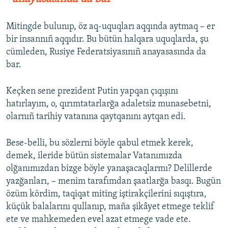
Mitingde bulunıp, öz aq-uquqları aqqında aytmaq – er
bir insannıñ aqqıdır. Bu bütün halqara uquqlarda, şu
cümleden, Rusiye Federatsiyasınıñ anayasasında da
bar.
Keçken sene prezident Putin yapqan çıqışını
hatırlayım, o, qırımtatarlarğa adaletsiz munasebetni,
olarnıñ tarihiy vatanına qaytqanını aytqan edi.
Bese-belli, bu sözlerni böyle qabul etmek kerek,
demek, ileride bütün sistemalar Vatanımızda
olğanımızdan bizge böyle yanaşacaqlarmı? Delillerde
yazğanları, – menim tarafımdan şaatlarğa basqı. Bugün
özüm kördim, taqiqat miting iştirakçilerini sıqıştıra,
küçük balalarını qullanıp, maña şikâyet etmege teklif
ete ve mahkemeden evel azat etmege vade ete.