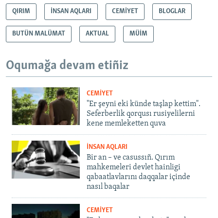
QIRIM
İNSAN AQLARI
CEMİYET
BLOGLAR
BUTÜN MALÜMAT
AKTUAL
MÜİM
Oqumağa devam etiñiz
CEMİYET
"Er şeyni eki künde taşlap kettim".
Seferberlik qorqusı rusiyelilerni
kene memleketten quva
İNSAN AQLARI
Bir an – ve casussıñ. Qırım
mahkemeleri devlet hainligi
qabaatlavlarını daqqalar içinde
nasıl baqalar
CEMİYET