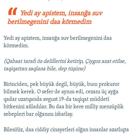
Yedi ay apistem, insanğa suv
berilmegenini daa körmedim
Yedi ay apistem, insanğa suv berilmegenini daa
körmedim.
(Qabaat tarafı öz delillerini ketirip, Çiygoz azat etilse,
taqiqattan saqlana bile, dep tüşüne)
Birinciden, pek büyük degil, büyük, bunı prokuror
bilmek kerek. O sefer de aynısı edi, cezanı üç ayğa
qadar uzatqanda avgust 19-da taqiqat müddeti
bitkenini añladılar. Bu daa bir kere milliy mensüplik
sebepleri bar olğanını isbatlay.
Bilesiñiz, daa ciddiy cinayetleri olğan insanlar azatlıqta