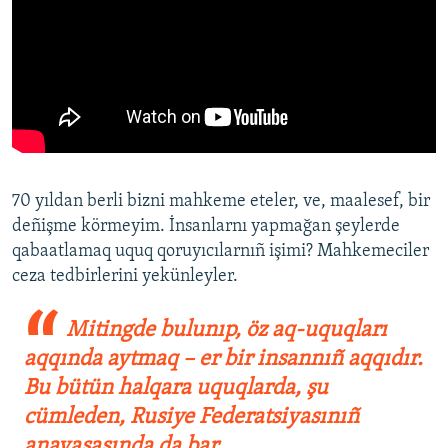
​70 yıldan berli bizni mahkeme eteler, ve, maalesef, bir
deñişme körmeyim. İnsanlarnı yapmağan şeylerde
qabaatlamaq uquq qoruyıcılarnıñ işimi? Mahkemeciler
ceza tedbirlerini yekünleyler.
Mitingde bulunıp, öz aq-uquqları
aqqında aytmaq – er bir insannıñ aqqıdır.
Bu bütün halqara uquqlarda, şu
cümleden, Rusiye Federatsiyasınıñ
anayasasında da bar