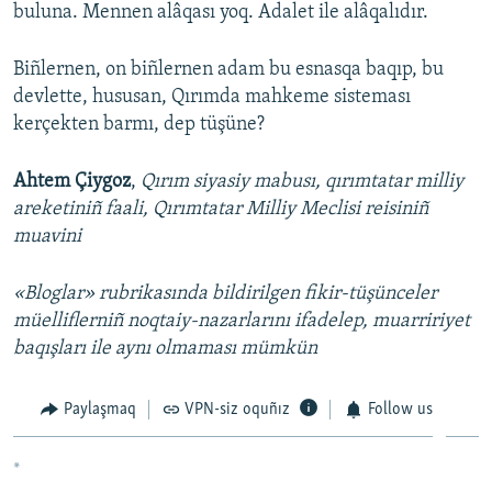
buluna. Mennen alâqası yoq. Adalet ile alâqalıdır.
Biñlernen, on biñlernen adam bu esnasqa baqıp, bu
devlette, hususan, Qırımda mahkeme sisteması
kerçekten barmı, dep tüşüne?
Ahtem Çiygoz
,
Qırım siyasiy mabusı, qırımtatar milliy
areketiniñ faali, Qırımtatar Milliy Meclisi reisiniñ
muavini
«Bloglar» rubrikasında bildirilgen fikir-tüşünceler
müelliflerniñ noqtaiy-nazarlarını ifadelep, muarririyet
baqışları ile aynı olmaması mümkün
Paylaşmaq
VPN-siz oquñız
Follow us
*