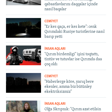
qabaatlavlarını daqqalar içinde
nasıl baqalar
CEMİYET
"Er kes qaça, er kes kete": cenk
Qırımdaki Rusiye turistlerine nasıl
barıp yetti
İNSAN AQLARI
"Qırım birdemligi" işini toqtattı,
tintüv ve tutuvlar ise Qırımda daa
çoq oldı
CEMİYET
"Haberlerge köre, yarıq bere
ekenler, amma biz bütünley
ekektriksizmiz"
İNSAN AQLARI
Olğa Skrıpnık: "Qırım azat etilsin