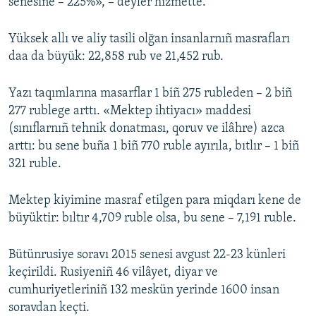
senesine – 225%», – deyler hızmette.
Yüksek allı ve aliy tasili olğan insanlarnıñ masrafları
daa da büyük: 22,858 rub ve 21,452 rub.
Yazı taqımlarına masarflar 1 biñ 275 rubleden – 2 biñ
277 rublege arttı. «Mektep ihtiyacı» maddesi
(sınıflarnıñ tehnik donatması, qoruv ve ilâhre) azca
arttı: bu sene buña 1 biñ 770 ruble ayırıla, bıtlır – 1 biñ
321 ruble.
Mektep kiyimine masraf etilgen para miqdarı kene de
büyüktir: bıltır 4,709 ruble olsa, bu sene – 7,191 ruble.
Bütünrusiye soravı 2015 senesi avgust 22-23 künleri
keçirildi. Rusiyeniñ 46 vilâyet, diyar ve
cumhuriyetleriniñ 132 meskün yerinde 1600 insan
soravdan keçti.