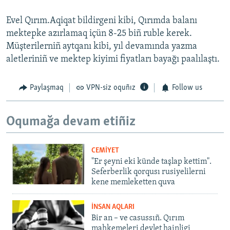
Evel Qırım.Aqiqat bildirgeni kibi, Qırımda balanı
mektepke azırlamaq içün 8-25 biñ ruble kerek.
Müşterilerniñ aytqanı kibi, yıl devamında yazma
aletleriniñ ve mektep kiyimi fiyatları bayağı paalılaştı.
Paylaşmaq
VPN-siz oquñız
Follow us
Oqumağa devam etiñiz
CEMİYET
"Er şeyni eki künde taşlap kettim".
Seferberlik qorqusı rusiyelilerni
kene memleketten quva
İNSAN AQLARI
Bir an – ve casussıñ. Qırım
mahkemeleri devlet hainligi