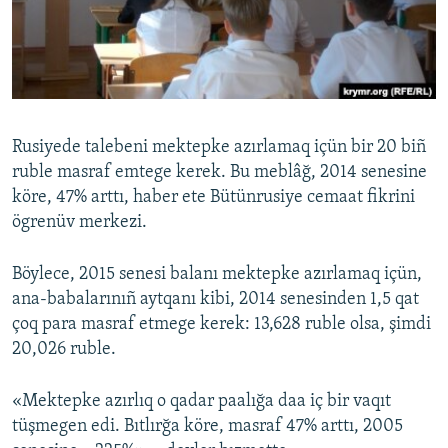
Русский
Українською
QOŞULIÑIZ!
Rusiyede talebeni mektepke azırlamaq içün bir 20 biñ
ruble masraf emtege kerek. Bu meblâğ, 2014 senesine
köre, 47% arttı, haber ete Bütünrusiye cemaat fikrini
RFE/RS bütün saytları
ögrenüv merkezi.
Böylece, 2015 senesi balanı mektepke azırlamaq içün,
ana-babalarınıñ aytqanı kibi, 2014 senesinden 1,5 qat
çoq para masraf etmege kerek: 13,628 ruble olsa, şimdi
20,026 ruble.
«Mektepke azırlıq o qadar paalığa daa iç bir vaqıt
tüşmegen edi. Bıtlırğa köre, masraf 47% arttı, 2005