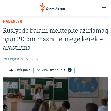
Link
açıqlığı
Esas
HABERLER
mündericege
HABERLER
Rusiyede balanı mektepke azırlamaq
qaytmaq
SİYASET
Baş
içün 20 biñ masraf etmege kerek –
İQTİSADİYAT
navigatsiyağa
araştırma
qaytmaq
CEMİYET
Qıdıruvğa
28 avgust 2015, 15:38
MEDENİYET
qaytmaq
Paylaşmaq
VPN-siz oquñız
İNSAN AQLARI
VİDEO
SÜRET
BLOGLAR
FİKİR