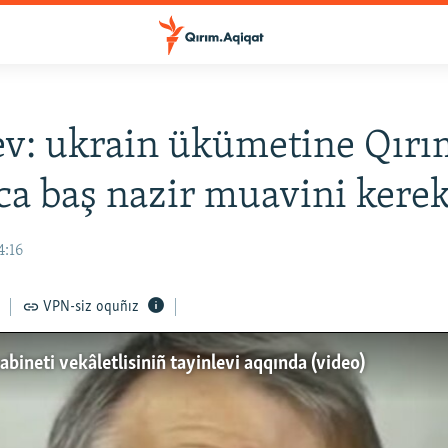
v: ukrain ükümetine Qırı
a baş nazir muavini kerek
4:16
VPN-siz oquñız
bineti vekâletlisiniñ tayinlevi aqqında (video)