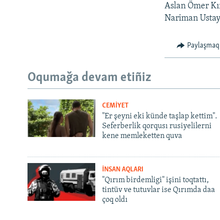
Aslan Ömer Kır
Nariman Ustay
Paylaşmaq
Oqumağa devam etiñiz
CEMİYET
"Er şeyni eki künde taşlap kettim".
Seferberlik qorqusı rusiyelilerni
kene memleketten quva
İNSAN AQLARI
"Qırım birdemligi" işini toqtattı,
tintüv ve tutuvlar ise Qırımda daa
çoq oldı