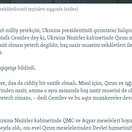
ekâletlisiniñ tayinlevi aqqında (video)
ıñ milliy yetekçisi, Ukraina prezidentiniñ qırımtatar halqın
stafa Cemilev dey ki, Ukraina Nazirler kabinetinde Qırım 
iñ olması yeterli degildir, baş nazir muavini vekâletleri il
r.
qiqatqa bildirdi.
e, daa da ciddiy bir vazife olmalı. Misal içün, Qırım ve işğ
lerinden nazir, amma o aynı zamanda baş nazir muavini de o
 yeterli olmaz», – dedi Cemilev ve bu aqta muzakereler de
raina Nazirler kabinetinde QMC ve Aqyar meseleleri boyu
 peyda oldı, onı evel Qırım meselelerinden Devlet hızmetini