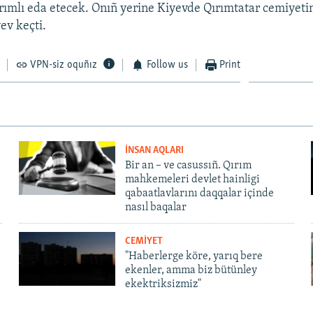
ımlı eda etecek. Onıñ yerine Kiyevde Qırımtatar cemiyetin
ev keçti.
VPN-siz oquñız
Follow us
Print
İNSAN AQLARI
Bir an – ve casussıñ. Qırım
mahkemeleri devlet hainligi
qabaatlavlarını daqqalar içinde
nasıl baqalar
CEMİYET
"Haberlerge köre, yarıq bere
ekenler, amma biz bütünley
ekektriksizmiz"