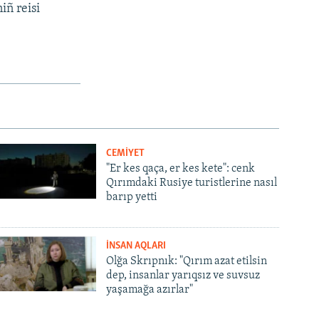
iñ reisi
CEMİYET
"Er kes qaça, er kes kete": cenk
Qırımdaki Rusiye turistlerine nasıl
barıp yetti
İNSAN AQLARI
Olğa Skrıpnık: "Qırım azat etilsin
dep, insanlar yarıqsız ve suvsuz
yaşamağa azırlar"