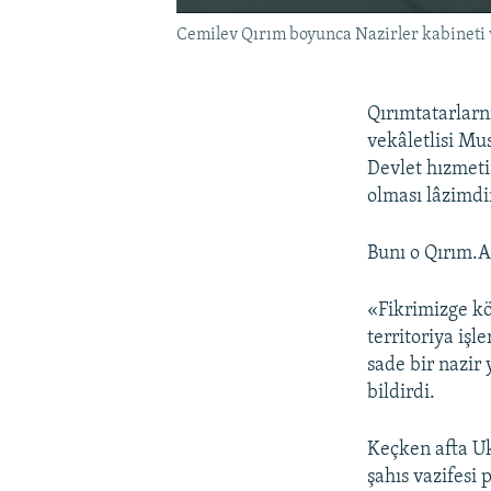
Cemilev Qırım boyunca Nazirler kabineti v
Qırımtatarlarn
vekâletlisi Mu
Devlet hızmetin
olması lâzimdi
Bunı o Qırım.A
«Fikrimizge kör
territoriya iş
sade bir nazir
bildirdi.
Keçken afta Uk
şahıs vazifesi