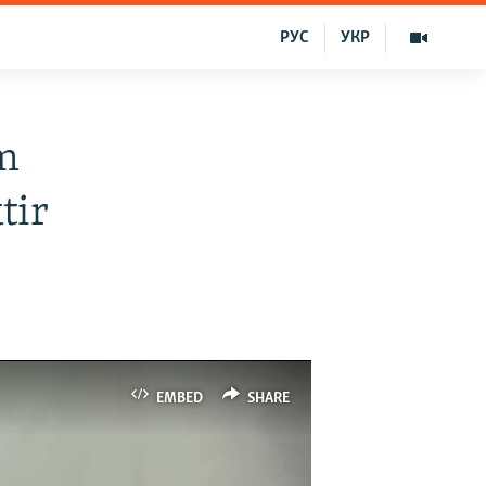
РУС
УКР
m
tir
EMBED
SHARE