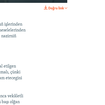
Doğru link
EMBED
SHARE
ıñ işlerinden
meselelerinden
e nazirniñ
al etilgen
lmalı, çünki
vam etecegini
nca vekâletli
ñ başı olğan