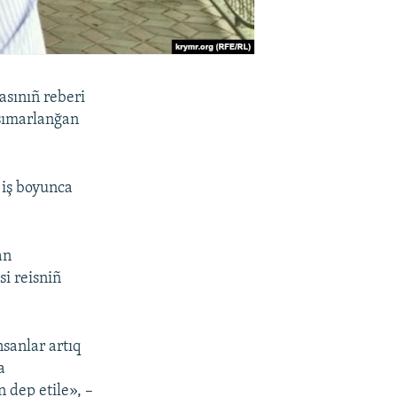
asınıñ reberi
«sımarlanğan
 iş boyunca
an
i reisniñ
sanlar artıq
a
 dep etile», –