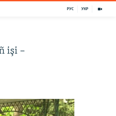
РУС
УКР
 işi –