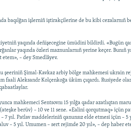
da baqılğan işlerniñ iştirakçilerine de bu kibi cezalarnıñ b
aziyetniñ yaqında deñişecegine ümüdini bildirdi. «Bugün q
arğanlar yaqında özleri maznunlarnıñ yerine keçer. Bunıñ 
t etem», – dey Smedlâyev.
 şeeriniñ Şimal-Kavkaz arbiy bölge mahkemesi ukrain rej
ım faali Aleksandr Kolçenkoğa üküm çıqardı. Rusiyede ola
qabaatlaylar.
unca mahkemeci Sentsovnı 15 yılğa qadar azatlıqtan maru
 (ateşke berüv) – 10 ve 11 sene. «Ealini qorqutmaq» içün pa
 – 7 yıl. Patlav maddeleriniñ qanunsız elde etmesi içün – 5 y
aluv – 5 yıl. Umumen – sert rejimde 20 yıl», – dep haber et