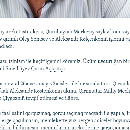
liy areket iştirakçisi, Qurultaynıñ Merkeziy saylav komissiy
 qırımlı Оleg Sentsov ve Aleksandr Kоlçenkonıñ işlerini 
adladı.
asıl tsinizm ile keçirilgenini köremiz. Üküm uydurılğan bir
dedi Smedlâyev Qırım.Aqiqatqa.
iş «fevral 26» ve «mayıs 3» işleri ile bir sırada tura. Qırımd
ali Aleksandr Kоstenkonıñ ükmü, Qırımtatar Milliy Meclis
Çiygoznıñ tevqif etilmesi ve ilâhre.
 faal ealini qorquzmaq, qorqu saçmaq maqsadı ile yapıla, in
rlerge qoşulmasın, memlekette yüz bergen adiseler boyunc
ikni bildirmesin, memurlarnıñ areketlerine qarşı çıqmasın