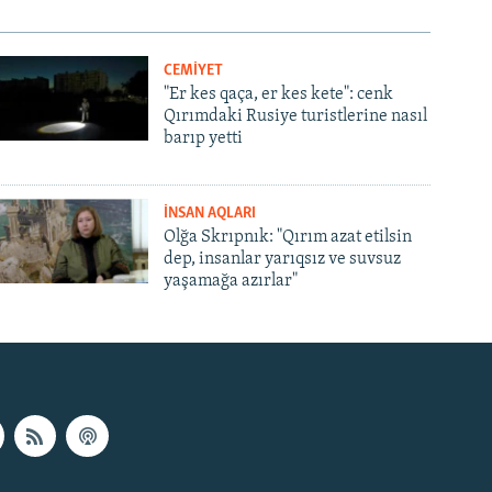
CEMİYET
"Er kes qaça, er kes kete": cenk
Qırımdaki Rusiye turistlerine nasıl
barıp yetti
İNSAN AQLARI
Olğa Skrıpnık: "Qırım azat etilsin
dep, insanlar yarıqsız ve suvsuz
yaşamağa azırlar"