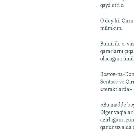
qayd etti o.
O dey ki, Qırım
mümkün.
Bunıñ ile o, v
qararlarnı çıq
olacağına ümü
Rostov-na-Donu
Sentsov ve Qır
«teraktlarda» 
«Bu madde boy
Diger vaqialar
azırlağanı içün
qanunsız alda 