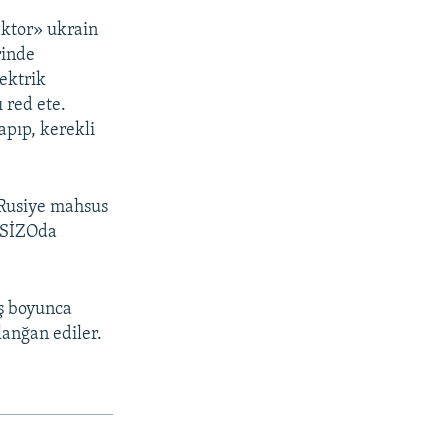
ektor» ukrain
rinde
lektrik
 red ete.
pıp, kerekli
a Rusiye mahsus
a SİZOda
ş boyunca
anğan ediler.