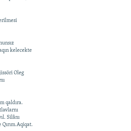
erilmesi
anunsız
yaqın kelecekte
issöri Oleg
rnı
m qaldıra.
tlavlarnı
ıl. Silânı
e Qırım.Aqiqat.