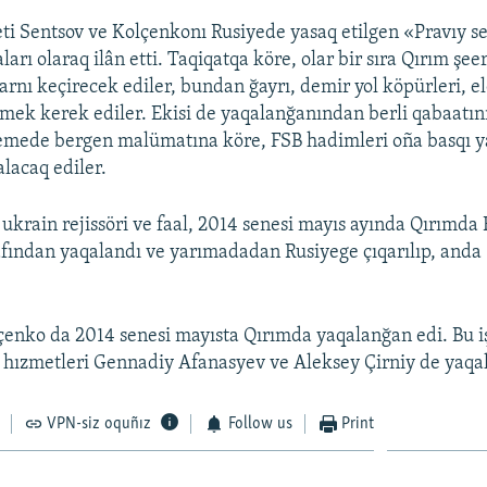
ti Sentsov ve Kolçenkonı Rusiyede yasaq etilgen «Pravıy s
aları olaraq ilân etti. Taqiqatqa köre, olar bir sıra Qırım şee
larnı keçirecek ediler, bundan ğayrı, demir yol köpürleri, e
etmek kerek ediler. Ekisi de yaqalanğanından berli qabaatını
mede bergen malümatına köre, FSB hadimleri oña basqı ya
lacaq ediler.
 ukrain rejissöri ve faal, 2014 senesi mayıs ayında Qırımd
afından yaqalandı ve yarımadadan Rusiyege çıqarılıp, and
enko da 2014 senesi mayısta Qırımda yaqalanğan edi. Bu i
hızmetleri Gennadiy Afanasyev ve Aleksey Çirniy de yaqal
VPN-siz oquñız
Follow us
Print