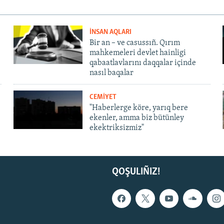
İNSAN AQLARI
Bir an – ve casussıñ. Qırım
mahkemeleri devlet hainligi
qabaatlavlarını daqqalar içinde
nasıl baqalar
CEMİYET
"Haberlerge köre, yarıq bere
ekenler, amma biz bütünley
ekektriksizmiz"
QOŞULIÑIZ!