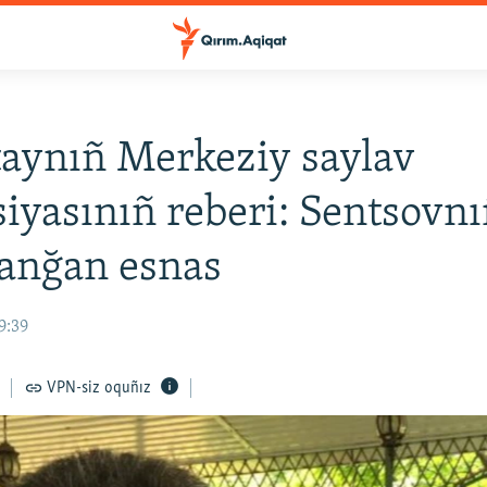
aynıñ Merkeziy saylav
iyasınıñ reberi: Sentsovnıñ
anğan esnas
9:39
VPN-siz oquñız