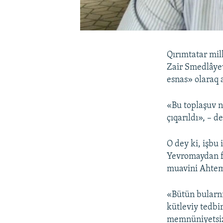
Qırımtatar mil
Zair Smedlâyev
esnas» olaraq 
«Bu toplaşuv n
çıqarıldı», – 
O dey ki, işbu 
Yevromaydan fa
muavini Ahtem 
«Bütün bularnı
kütleviy tedbi
memnüniyetsizl