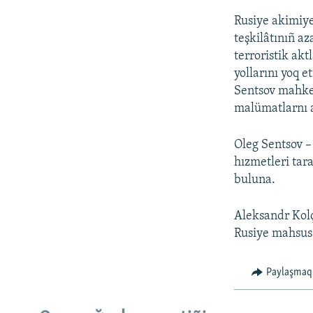
Rusiye akimiye
teşkilâtınıñ az
terroristik akt
yollarını yoq 
Sentsov mahke
malümatlarnı a
Oleg Sentsov –
hızmetleri tar
buluna.
Aleksandr Kolç
Rusiye mahsus 
Paylaşmaq