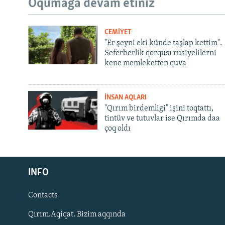
Oqumağa devam etiñiz
CEMİYET
"Er şeyni eki künde taşlap kettim".
Seferberlik qorqusı rusiyelilerni
kene memleketten quva
İNSAN AQLARI
"Qırım birdemligi" işini toqtattı,
tintüv ve tutuvlar ise Qırımda daa
çoq oldı
Русский
INFO
Українською
Contacts
QOŞULIÑIZ!
Qırım.Aqiqat. Bizim aqqında