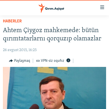
Link
açıqlığı
Esas
HABERLER
mündericege
HABERLER
Ahtem Çiygoz mahkemede: bütün
qaytmaq
SİYASET
Baş
qırımtatarlarnı qorquzıp olamazlar
İQTİSADİYAT
navigatsiyağa
qaytmaq
26 avgust 2015, 16:25
CEMİYET
Qıdıruvğa
MEDENİYET
Paylaşmaq
VPN-siz oquñız
qaytmaq
İNSAN AQLARI
VİDEO
SÜRET
BLOGLAR
FİKİR