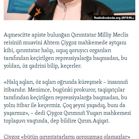
Русский
Українською
Aqmescitte apiste bulunğan Qırımtatar Milliy Meclis
QOŞULIÑIZ!
reisiniñ muavini Ahtem Çiygoz mahkemede aytqanı
kibi, qırımtatar halqı, uquq qoruyıcı organları
tarafından keçirilgen repressiyalarğa baqmadan, bu
yoldan, öz qadrini bilip, keçerler.
RFE/RS bütün saytları
«Halq aqları, öz aqları oğrunda küreşmek – insannıñ
itibarıdır. Menimce, bugünki prokuror, taqiqatçılar
tarafından keçirilgen repressiyalarğa baqmadan, bu
yolnı itibar ile keçermiz. Çoq şeyni yaşadıq, bunı da
yaşarmız», – dedi Çiygoz Qırımnıñ Yuqarı mahkemesi
toplaşuvı vaqtında, dep bildire Qırım.Aqiqat.
Çiygoz «bütün qırımtatarlarnı qorquzmaq olamazlar»