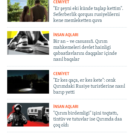
CEMİYET
"Er şeyni eki künde taşlap kettim".
Seferberlik qorqusı rusiyelilerni
kene memleketten quva
İNSAN AQLARI
Bir an – ve casussıñ. Qırım
mahkemeleri devlet hainligi
qabaatlavlarını daqqalar içinde
nasıl baqalar
CEMİYET
"Er kes qaça, er kes kete": cenk
Qırımdaki Rusiye turistlerine nasıl
barıp yetti
İNSAN AQLARI
"Qırım birdemligi" işini toqtattı,
tintüv ve tutuvlar ise Qırımda daa
çoq oldı