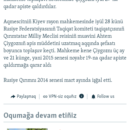
qadar apiste qaldırdılar.
Aqmescitniñ Kiyev rayon mahkemesinde iyül 28 künü
Rusiye Federatsiyasınıñ Taqiqat komiteti taqiqatçısınıñ
Qırımtatar Milliy Meclisi reisiniñ muavini Ahtem
Çiygoznıñ apis müddetini uzatmaq aqqında şefaatı
boyunca toplaşuv keçti. Mahkeme kene Çiygoznı üç ay
ve 21 künge, yani 2015 senesi noyabr 19-na qadar apiste
qaldırmağa qarar aldı
Rusiye Qırımnı 2014 senesi mart ayında işğal etti.
Paylaşmaq
VPN-siz oquñız
Follow us
Oqumağa devam etiñiz