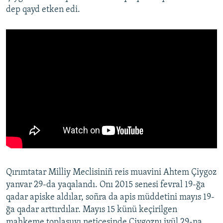
dep qayd etken edi.
Qırımtatar Milliy Meclisiniñ reis muavini Ahtem Çiygoz
yanvar 29-da yaqalandı. Onı 2015 senesi fevral 19-ğa
qadar apiske aldılar, soñra da apis müddetini mayıs 19-
ğa qadar arttırdılar. Mayıs 15 künü keçirilgen
mahkeme toplaşuvı neticesinde Çiygoznı iyül 29-na