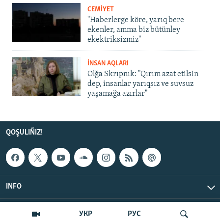
CEMİYET
"Haberlerge köre, yarıq bere
ekenler, amma biz bütünley
ekektriksizmiz"
İNSAN AQLARI
Olğa Skrıpnık: "Qırım azat etilsin
dep, insanlar yarıqsız ve suvsuz
yaşamağa azırlar"
QOŞULIÑIZ!
INFO
© Qırım.Aqiqat, 2026 | All Rights Reserved.
УКР
РУС