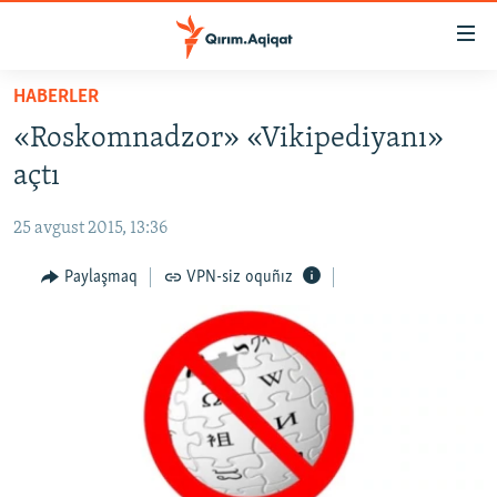
Link
açıqlığı
Esas
HABERLER
mündericege
HABERLER
«Roskomnadzor» «Vikipediyanı»
qaytmaq
SİYASET
Baş
açtı
İQTİSADİYAT
navigatsiyağa
qaytmaq
25 avgust 2015, 13:36
CEMİYET
Qıdıruvğa
MEDENİYET
Paylaşmaq
VPN-siz oquñız
qaytmaq
İNSAN AQLARI
VİDEO
SÜRET
BLOGLAR
FİKİR