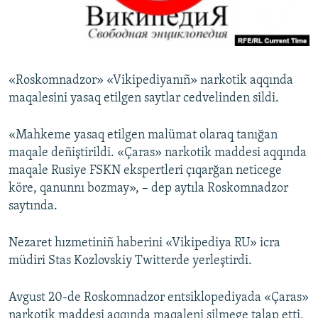
Русский
Українською
«Roskomnadzor» «Vikipediyanıñ» narkotik aqqında
QOŞULIÑIZ!
maqalesini yasaq etilgen saytlar cedvelinden sildi.
«Mahkeme yasaq etilgen malümat olaraq tanığan
maqale deñiştirildi. «Çaras» narkotik maddesi aqqında
RFE/RS bütün saytları
maqale Rusiye FSKN ekspertleri çıqarğan neticege
köre, qanunnı bozmay», – dep aytıla Roskomnadzor
saytında.
Nezaret hızmetiniñ haberini «Vikipediya RU» icra
müdiri Stas Kozlovskiy Twitterde yerleştirdi.
Avgust 20-de Roskomnadzor entsiklopediyada «Çaras»
narkotik maddesi aqqında maqaleni silmege talap etti,