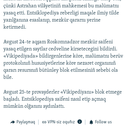
çünki Astrahan vilâyetiniñ mahkemesi bu malümatnı
yasaq etti. Entsiklopediya reberligi maqale ilmiy tilde
yazılğanına esaslanıp, mezkür qararnı yerine
ketirmedi.
Avgust 24-te aqşam Roskomnadzor mezkür saifeni
yasaq etilgen saytlar cedveline kirsetecegini bildirdi.
«Vikipediyada» bildirgenlerine köre, malümatnı berüv
protokolınıñ hususiyetlerine köre nezaret organınıñ
qararı resursnıñ bütünley blok etilmesiniñ sebebi ola
bile.
Avgust 25-te provayderler «Vikipediyanı» blok etmege
başladı. Entsiklopediya saifeni nasıl etip açmaq
mümkün olğanını aydınlattı.
Paylaşmaq
VPN-siz oquñız
Follow us