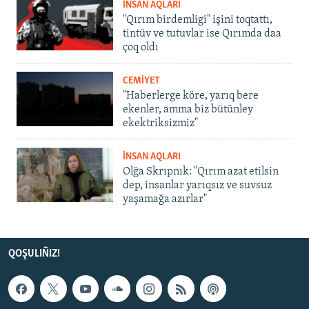
İNSAN AQLARI
"Qırım birdemligi" işini toqtattı,
tintüv ve tutuvlar ise Qırımda daa
çoq oldı
CEMİYET
"Haberlerge köre, yarıq bere
ekenler, amma biz bütünley
ekektriksizmiz"
İNSAN AQLARI
Olğa Skrıpnık: "Qırım azat etilsin
dep, insanlar yarıqsız ve suvsuz
yaşamağa azırlar"
QOŞULIÑIZ!