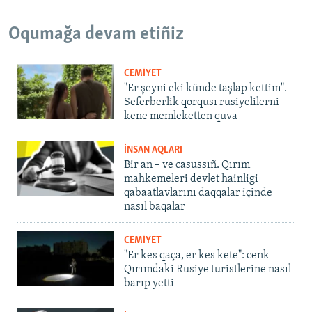
Oqumağa devam etiñiz
CEMİYET
"Er şeyni eki künde taşlap kettim".
Seferberlik qorqusı rusiyelilerni
kene memleketten quva
İNSAN AQLARI
Bir an – ve casussıñ. Qırım
mahkemeleri devlet hainligi
qabaatlavlarını daqqalar içinde
nasıl baqalar
CEMİYET
"Er kes qaça, er kes kete": cenk
Qırımdaki Rusiye turistlerine nasıl
barıp yetti