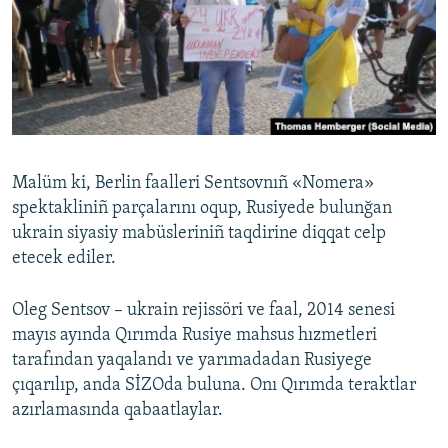
Malüm ki, Berlin faalleri Sentsovnıñ «Nomera»
spektakliniñ parçalarını oqup, Rusiyede bulunğan
ukrain siyasiy mabüsleriniñ taqdirine diqqat celp
etecek ediler.
Oleg Sentsov – ukrain rejissöri ve faal, 2014 senesi
mayıs ayında Qırımda Rusiye mahsus hızmetleri
tarafından yaqalandı ve yarımadadan Rusiyege
çıqarılıp, anda SİZOda buluna. Onı Qırımda teraktlar
azırlamasında qabaatlaylar.