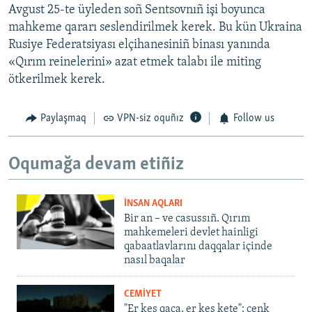
Avgust 25-te üyleden soñ Sentsovnıñ işi boyunca
mahkeme qararı seslendirilmek kerek. Bu kün Ukraina
Rusiye Federatsiyası elçihanesiniñ binası yanında
«Qırım reinelerini» azat etmek talabı ile miting
ötkerilmek kerek.
Paylaşmaq
VPN-siz oquñız
Follow us
Oqumağa devam etiñiz
İNSAN AQLARI
Bir an – ve casussıñ. Qırım
mahkemeleri devlet hainligi
qabaatlavlarını daqqalar içinde
nasıl baqalar
CEMİYET
"Er kes qaça, er kes kete": cenk