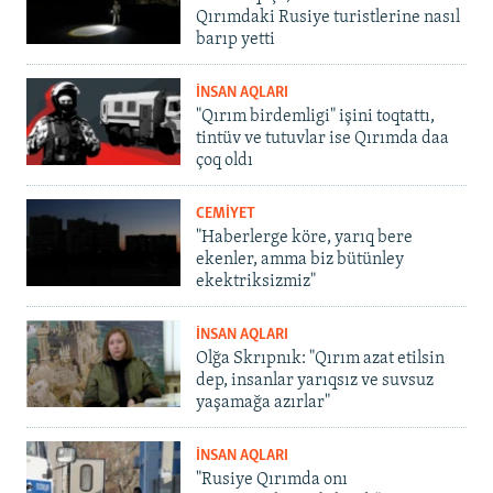
Qırımdaki Rusiye turistlerine nasıl
barıp yetti
İNSAN AQLARI
"Qırım birdemligi" işini toqtattı,
tintüv ve tutuvlar ise Qırımda daa
çoq oldı
CEMİYET
"Haberlerge köre, yarıq bere
ekenler, amma biz bütünley
ekektriksizmiz"
İNSAN AQLARI
Olğa Skrıpnık: "Qırım azat etilsin
dep, insanlar yarıqsız ve suvsuz
yaşamağa azırlar"
İNSAN AQLARI
"Rusiye Qırımda onı