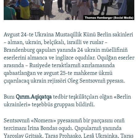
Русский
Українською
Avgust 24-te Ukraina Mustaqillik Künü Berlin sakinleri
QOŞULIÑIZ!
– alman, ukrain, belçikalı, israilli ve ruslar –
Brandenburg qapuları yanında 24 ukrain müellifiniñ
eserlerini almanca ve inglizce oqudılar. Oqulğan eserler
arasında – Rusiyede teraktlarnıñ azırlamasında
RFE/RS bütün saytları
qabaatlanğan ve avgust 25-te mahkeme ükmü
çıqarılacaq ukrain rejissöri Oleg Sentsovnıñ pyesası.
Bunı
Qırım.Aqiqatqa
tedbir teşkilâtçıları olğan «Berlin
ukrainleri» teşebbüs gruppası bildirdi.
Sentsovnıñ «Nomera» pyesasınıñ bir parçasını onıñ
tercimanı İrina Bondas oqudı. Qapularnıñ yanında
Yaroslav Gritsak, Taras Prohasko, Lesâ Ukrainka, Taras