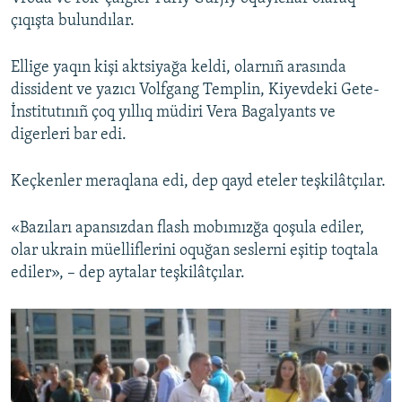
çıqışta bulundılar.
Ellige yaqın kişi aktsiyağa keldi, olarnıñ arasında
dissident ve yazıcı Volfgang Templin, Kiyevdeki Gete-
İnstitutınıñ çoq yıllıq müdiri Vera Bagalyants ve
digerleri bar edi.
Keçkenler meraqlana edi, dep qayd eteler teşkilâtçılar.
«Bazıları apansızdan flash mobımızğa qoşula ediler,
olar ukrain müelliflerini oquğan seslerni eşitip toqtala
ediler», – dep aytalar teşkilâtçılar.