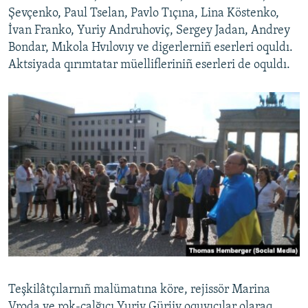
Şevçenko, Paul Tselan, Pavlo Tıçına, Lina Köstenko,
İvan Franko, Yuriy Andruhoviç, Sergey Jadan, Andrey
Bondar, Mıkola Hvılovıy ve digerlerniñ eserleri oquldı.
Aktsiyada qırımtatar müellifleriniñ eserleri de oquldı.
Teşkilâtçılarnıñ malümatına köre, rejissör Marina
Vroda ve rok-çalğıcı Yuriy Gürjiy oquyıcılar olaraq