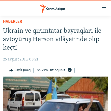
Link
açıqlığı
Esas
HABERLER
mündericege
HABERLER
Ukrain ve qırımtatar bayraqları ile
qaytmaq
SİYASET
Baş
avtoyürüş Herson vilâyetinde olıp
İQTİSADİYAT
navigatsiyağa
keçti
qaytmaq
CEMİYET
Qıdıruvğa
25 avgust 2015, 08:21
MEDENİYET
qaytmaq
Paylaşmaq
VPN-siz oquñız
İNSAN AQLARI
VİDEO
SÜRET
BLOGLAR
FİKİR