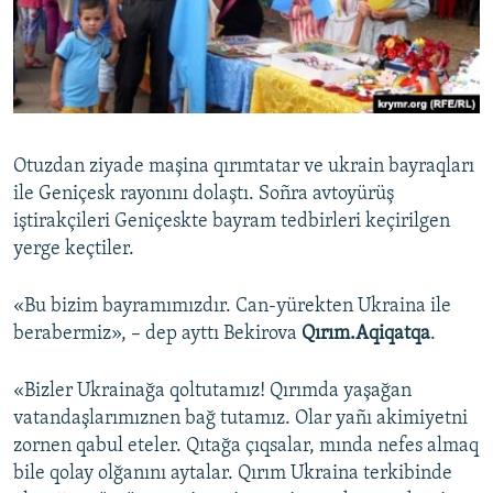
Otuzdan ziyade maşina qırımtatar ve ukrain bayraqları
ile Geniçesk rayonını dolaştı. Soñra avtoyürüş
iştirakçileri Geniçeskte bayram tedbirleri keçirilgen
yerge keçtiler.
«Bu bizim bayramımızdır. Can-yürekten Ukraina ile
berabermiz», – dep ayttı Bekirova
Qırım.Aqiqatqa
.
«Bizler Ukrainağa qoltutamız! Qırımda yaşağan
vatandaşlarımıznen bağ tutamız. Olar yañı akimiyetni
zornen qabul eteler. Qıtağa çıqsalar, mında nefes almaq
bile qolay olğanını aytalar. Qırım Ukraina terkibinde