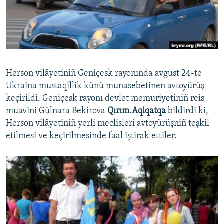
Русский
Українською
QOŞULIÑIZ!
Herson vilâyetiniñ Geniçesk rayonında avgust 24-te
Ukraina mustaqillik künü munasebetinen avtoyürüş
keçirildi. Geniçesk rayonı devlet memuriyetiniñ reis
RFE/RS bütün saytları
muavini Gülnara Bekirova
Qırım.Aqiqatqa
bildirdi ki,
Herson vilâyetiniñ yerli meclisleri avtoyürüşniñ teşkil
etilmesi ve keçirilmesinde faal iştirak ettiler.