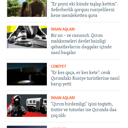
"Er şeyni eki künde taşlap kettim".
Seferberlik qorqusı rusiyelilerni
kene memleketten quva
İNSAN AQLARI
Bir an – ve casussıñ. Qırım
mahkemeleri devlet hainligi
qabaatlavlarını daqqalar içinde
nasıl baqalar
CEMİYET
"Er kes qaça, er kes kete": cenk
Qırımdaki Rusiye turistlerine nasıl
barıp yetti
İNSAN AQLARI
"Qırım birdemligi" işini toqtattı,
tintüv ve tutuvlar ise Qırımda daa
çoq oldı