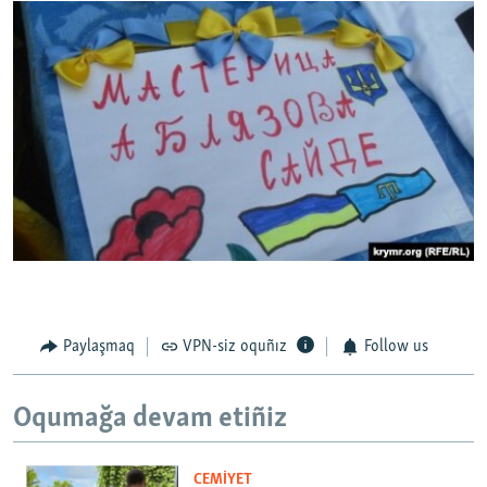
Paylaşmaq
VPN-siz oquñız
Follow us
Oqumağa devam etiñiz
CEMİYET