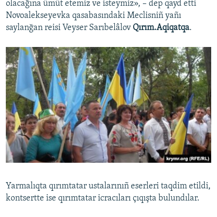
olacağına ümüt etemiz ve isteymiz», – dep qayd etti
Novoalekseyevka qasabasındaki Meclisniñ yañı
saylanğan reisi Veyser Sarıbelâlov
Qırım.Aqiqatqa
.
Yarmalıqta qırımtatar ustalarınıñ eserleri taqdim etildi,
kontsertte ise qırımtatar icracıları çıqışta bulundılar.