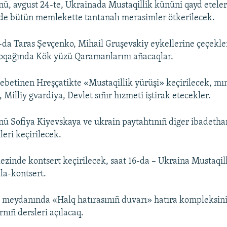
nü, avgust 24-te, Ukrainada Mustaqillik kününi qayd eteler
e bütün memlekette tantanalı merasimler ötkerilecek.
-da Taras Şevçenko, Mihail Gruşevskiy eykellerine çeçekle
soqağında Kök yüzü Qaramanlarını añacaqlar.
betinen Hreşçatikte «Mustaqillik yürüşi» keçirilecek, mı
i, Milliy gvardiya, Devlet sıñır hızmeti iştirak etecekler.
nü Sofiya Kiyevskaya ve ukrain paytahtınıñ diger ibadetha
eri keçirilecek.
zinde kontsert keçirilecek, saat 16-da – Ukraina Mustaqi
la-kontsert.
meydanında «Halq hatırasınıñ duvarı» hatıra kompleksiniñ
arnıñ dersleri açılacaq.