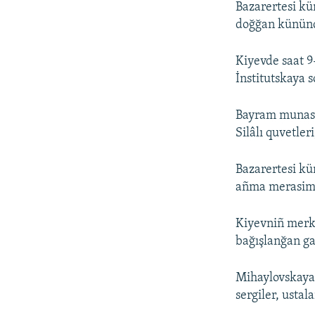
Bazarertesi kü
doğğan kününd
Kiyevde saat 9
İnstitutskaya 
Bayram munase
Silâlı quvetler
Bazarertesi kü
añma merasiml
Kiyevniñ merke
bağışlanğan ga
Mihaylovskaya 
sergiler, ustal