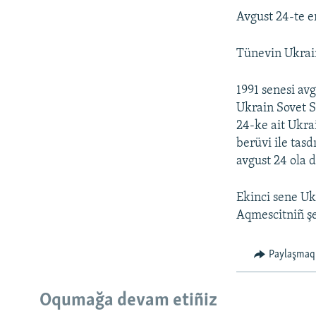
Avgust 24-te e
Tünevin Ukrain
1991 senesi av
Ukrain Sovet S
24-ke ait Ukra
berüvi ile tas
avgust 24 ola 
Ekinci sene Uk
Aqmescitniñ şe
Paylaşmaq
Oqumağa devam etiñiz