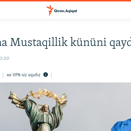
a Mustaqillik kününi qayd
10:00
VPN-siz oquñız