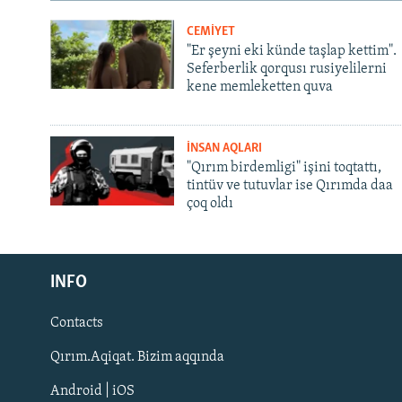
CEMİYET
"Er şeyni eki künde taşlap kettim".
Seferberlik qorqusı rusiyelilerni
kene memleketten quva
İNSAN AQLARI
"Qırım birdemligi" işini toqtattı,
tintüv ve tutuvlar ise Qırımda daa
çoq oldı
Русский
INFO
Українською
Contacts
QOŞULIÑIZ!
Qırım.Aqiqat. Bizim aqqında
Android | iOS