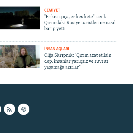
CEMİYET
"Er kes qaça, er kes kete": cenk
Qırımdaki Rusiye turistlerine nasıl
barıp yetti
İNSAN AQLARI
Olğa Skrıpnık: "Qırım azat etilsin
dep, insanlar yarıqsız ve suvsuz
yaşamağa azırlar"