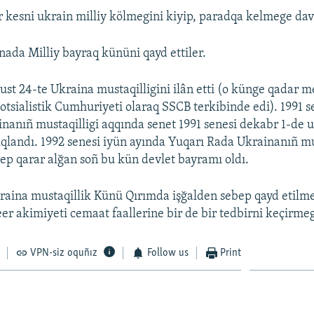
r kesni ukrain milliy kölmegini kiyip, paradqa kelmege dave
ada Milliy bayraq kününi qayd ettiler.
gust 24-te Ukraina mustaqilligini ilân etti (o künge qadar 
otsialistik Cumhuriyeti olaraq SSCB terkibinde edi). 1991 s
inanıñ mustaqilligi aqqında senet 1991 senesi dekabr 1-de
dıqlandı. 1992 senesi iyün ayında Yuqarı Rada Ukrainanıñ m
dep qarar alğan soñ bu kün devlet bayramı oldı.
raina mustaqillik Künü Qırımda işğalden sebep qayd etilme
er akimiyeti cemaat faallerine bir de bir tedbirni keçirmeg
VPN-siz oquñız
Follow us
Print