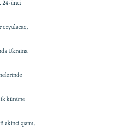
. 24-ünci
r qoyulacaq,
nda Ukraina
nelerinde
llik kününe
 ekinci qısmı,