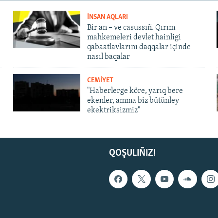
İNSAN AQLARI
Bir an – ve casussıñ. Qırım
mahkemeleri devlet hainligi
qabaatlavlarını daqqalar içinde
nasıl baqalar
CEMİYET
"Haberlerge köre, yarıq bere
ekenler, amma biz bütünley
ekektriksizmiz"
QOŞULIÑIZ!