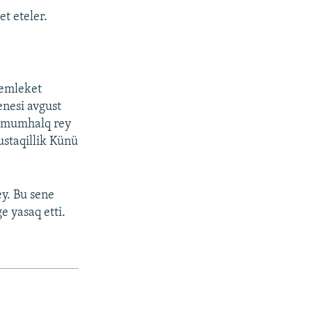
t eteler.
memleket
enesi avgust
 umumhalq rey
ustaqillik Künü
y. Bu sene
e yasaq etti.