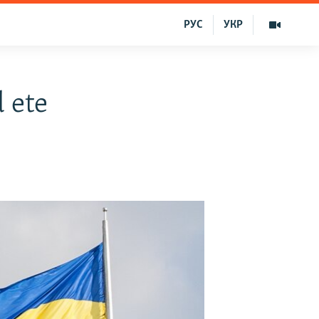
РУС
УКР
 ete