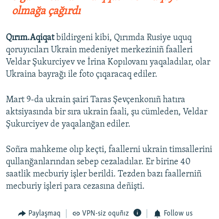
olmağa çağırdı
Qırım.Aqiqat
bildirgeni kibi, Qırımda Rusiye uquq
qoruyıcıları Ukrain medeniyet merkeziniñ faalleri
Veldar Şukurciyev ve İrina Kopılovanı yaqaladılar, olar
Ukraina bayrağı ile foto çıqaracaq ediler.
Mart 9-da ukrain şairi Taras Şevçenkonıñ hatıra
aktsiyasında bir sıra ukrain faali, şu cümleden, Veldar
Şukurciyev de yaqalanğan ediler.
Soñra mahkeme olıp keçti, faallerni ukrain timsallerini
qullanğanlarından sebep cezaladılar. Er birine 40
saatlik mecburiy işler berildi. Tezden bazı faallerniñ
mecburiy işleri para cezasına deñişti.
Paylaşmaq
VPN-siz oquñız
Follow us