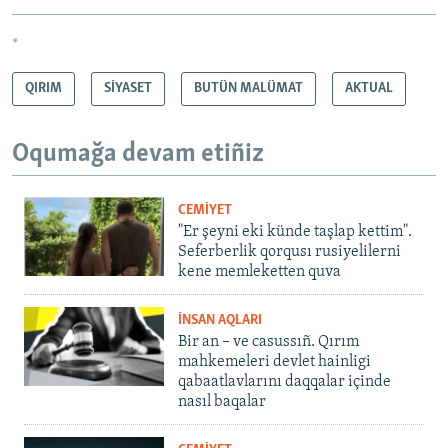
*
QIRIM
SİYASET
BUTÜN MALÜMAT
AKTUAL
Oqumağa devam etiñiz
CEMİYET
"Er şeyni eki künde taşlap kettim".
Seferberlik qorqusı rusiyelilerni
kene memleketten quva
İNSAN AQLARI
Bir an – ve casussıñ. Qırım
mahkemeleri devlet hainligi
qabaatlavlarını daqqalar içinde
nasıl baqalar