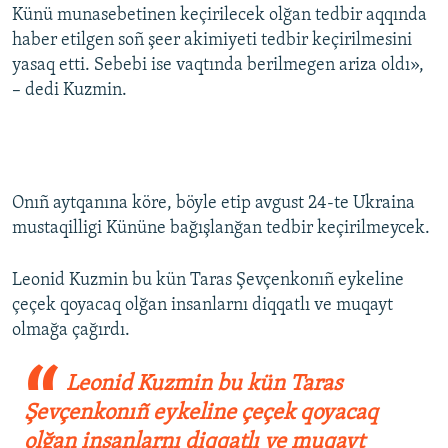
Künü munasebetinen keçirilecek olğan tedbir aqqında
haber etilgen soñ şeer akimiyeti tedbir keçirilmesini
yasaq etti. Sebebi ise vaqtında berilmegen ariza oldı»,
– dedi Kuzmin.
Onıñ aytqanına köre, böyle etip avgust 24-te Ukraina
mustaqilligi Kününe bağışlanğan tedbir keçirilmeycek.
Leonid Kuzmin bu kün Taras Şevçenkonıñ eykeline
çeçek qoyacaq olğan insanlarnı diqqatlı ve muqayt
olmağa çağırdı.
Leonid Kuzmin bu kün Taras
Şevçenkonıñ eykeline çeçek qoyacaq
olğan insanlarnı diqqatlı ve muqayt