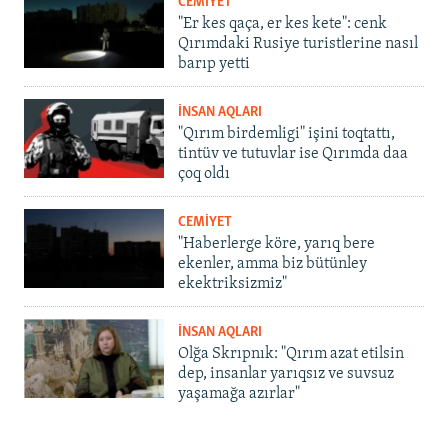
CEMİYET
"Er kes qaça, er kes kete": cenk
Qırımdaki Rusiye turistlerine nasıl
barıp yetti
İNSAN AQLARI
"Qırım birdemligi" işini toqtattı,
tintüv ve tutuvlar ise Qırımda daa
çoq oldı
CEMİYET
"Haberlerge köre, yarıq bere
ekenler, amma biz bütünley
ekektriksizmiz"
İNSAN AQLARI
Olğa Skrıpnık: "Qırım azat etilsin
dep, insanlar yarıqsız ve suvsuz
yaşamağa azırlar"