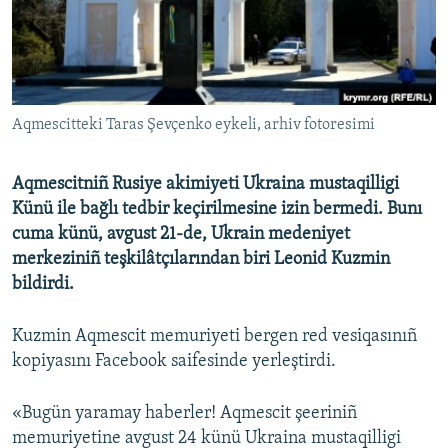
Русский
Українською
QOŞULIÑIZ!
Aqmescitteki Taras Şevçenko eykeli, arhiv fotoresimi
Aqmescitniñ Rusiye akimiyeti Ukraina mustaqilligi
Künü ile bağlı tedbir keçirilmesine izin bermedi. Bunı
RFE/RS bütün saytları
cuma künü, avgust 21-de, Ukrain medeniyet
merkeziniñ teşkilâtçılarından biri Leonid Kuzmin
bildirdi.
Kuzmin Aqmescit memuriyeti bergen red vesiqasınıñ
kopiyasını Facebook saifesinde yerleştirdi.
«Bugün yaramay haberler! Aqmescit şeeriniñ
memuriyetine avgust 24 künü Ukraina mustaqilligi