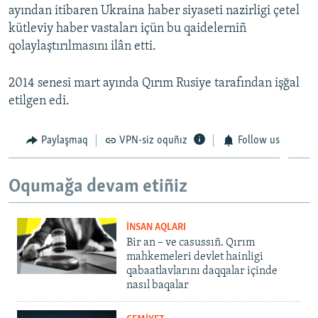
ayından itibaren Ukraina haber siyaseti nazirligi çetel
kütleviy haber vastaları içün bu qaidelerniñ
qolaylaştırılmasını ilân etti.
2014 senesi mart ayında Qırım Rusiye tarafından işğal
etilgen edi.
Paylaşmaq
VPN-siz oquñız
Follow us
Oqumağa devam etiñiz
İNSAN AQLARI
Bir an – ve casussıñ. Qırım
mahkemeleri devlet hainligi
qabaatlavlarını daqqalar içinde
nasıl baqalar