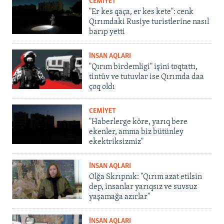
CEMİYET
"Er kes qaça, er kes kete": cenk
Qırımdaki Rusiye turistlerine nasıl
barıp yetti
İNSAN AQLARI
"Qırım birdemligi" işini toqtattı,
tintüv ve tutuvlar ise Qırımda daa
çoq oldı
CEMİYET
"Haberlerge köre, yarıq bere
ekenler, amma biz bütünley
ekektriksizmiz"
İNSAN AQLARI
Olğa Skrıpnık: "Qırım azat etilsin
dep, insanlar yarıqsız ve suvsuz
yaşamağa azırlar"
İNSAN AQLARI