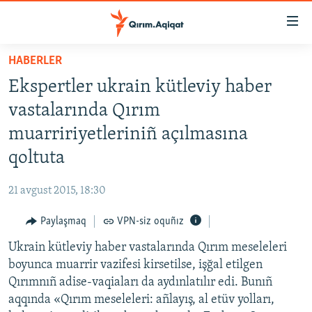
Link
açıqlığı
Esas
HABERLER
mündericege
HABERLER
Ekspertler ukrain kütleviy haber
qaytmaq
SİYASET
Baş
vastalarında Qırım
İQTİSADİYAT
navigatsiyağa
muarririyetleriniñ açılmasına
qaytmaq
CEMİYET
qoltuta
Qıdıruvğa
MEDENİYET
qaytmaq
21 avgust 2015, 18:30
İNSAN AQLARI
Paylaşmaq
VPN-siz oquñız
VİDEO
Ukrain kütleviy haber vastalarında Qırım meseleleri
SÜRET
boyunca muarrir vazifesi kirsetilse, işğal etilgen
BLOGLAR
Qırımnıñ adise-vaqiaları da aydınlatılır edi. Bunıñ
aqqında «Qırım meseleleri: añlayış, al etüv yolları,
FİKİR