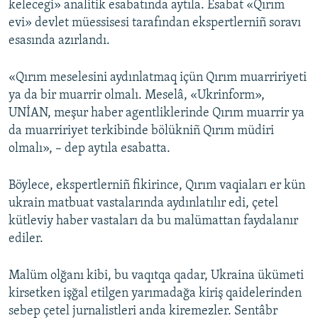
kelecegi» analitik esabatında aytıla. Esabat «Qırım
evi» devlet müessisesi tarafından ekspertlerniñ soravı
Русский
esasında azırlandı.
Українською
«Qırım meselesini aydınlatmaq içün Qırım muarririyeti
QOŞULIÑIZ!
ya da bir muarrir olmalı. Meselâ, «Ukrinform»,
UNİAN, meşur haber agentliklerinde Qırım muarrir ya
da muarririyet terkibinde bölükniñ Qırım müdiri
olmalı», – dep aytıla esabatta.
RFE/RS bütün saytları
Böylece, ekspertlerniñ fikirince, Qırım vaqiaları er kün
ukrain matbuat vastalarında aydınlatılır edi, çetel
kütleviy haber vastaları da bu malümattan faydalanır
ediler.
Malüm olğanı kibi, bu vaqıtqa qadar, Ukraina ükümeti
kirsetken işğal etilgen yarımadağa kiriş qaidelerinden
sebep çetel jurnalistleri anda kiremezler. Sentâbr