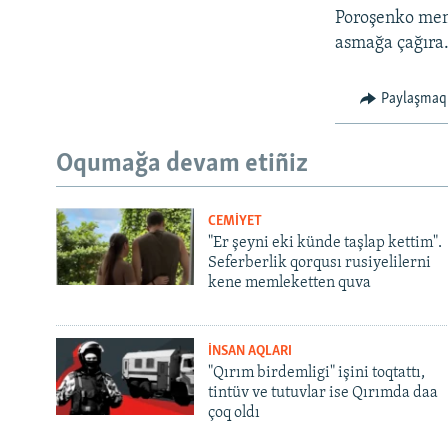
Poroşenko meml
asmağa çağıra
Paylaşmaq
Oqumağa devam etiñiz
CEMİYET
"Er şeyni eki künde taşlap kettim".
Seferberlik qorqusı rusiyelilerni
kene memleketten quva
İNSAN AQLARI
"Qırım birdemligi" işini toqtattı,
tintüv ve tutuvlar ise Qırımda daa
çoq oldı