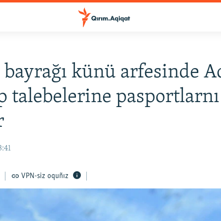
 bayrağı künü arfesinde A
 talebelerine pasportlarnı
r
3:41
VPN-siz oquñız