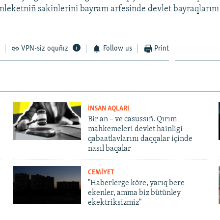
eketniñ sakinlerini bayram arfesinde devlet bayraqların
.
VPN-siz oquñız
Follow us
Print
İNSAN AQLARI
Bir an – ve casussıñ. Qırım
mahkemeleri devlet hainligi
qabaatlavlarını daqqalar içinde
nasıl baqalar
CEMİYET
"Haberlerge köre, yarıq bere
ekenler, amma biz bütünley
ekektriksizmiz"