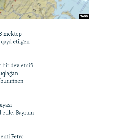
28 mektep
 qayd etilgen
 bir devletniñ
dıqlağan
ey bunıñnen
iyası
d etile. Bayram
enti Petro