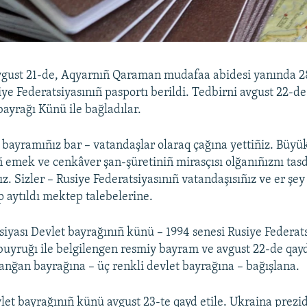
gust 21-de, Aqyarnıñ Qaraman mudafaa abidesi yanında 
iye Federatsiyasınıñ pasportı berildi. Tedbirni avgust 22-de
bayrağı Künü ile bağladılar.
ayramıñız bar – vatandaşlar olaraq çağına yettiñiz. Büyük
ñ emek ve cenkâver şan-şüretiniñ mirasçısı olğanıñıznı tas
ız. Sizler – Rusiye Federatsiyasınıñ vatandaşısıñız ve er ş
p aytıldı mektep talebelerine.
siyası Devlet bayrağınıñ künü – 1994 senesi Rusiye Federats
buyruğı ile belgilengen resmiy bayram ve avgust 22-de qay
anğan bayrağına – üç renkli devlet bayrağına – bağışlana.
et bayrağınıñ künü avgust 23-te qayd etile. Ukraina prezid