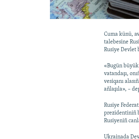
Cuma künü, av
talebesine Rus
Rusiye Devlet 
«Bugün büyük b
vatandaşı, onı
vesiqanı alasıñ
añlaşıla», – de
Rusiye Federat
prezidentiniñ 
Rusiyeniñ canl
Ukrainada Devl