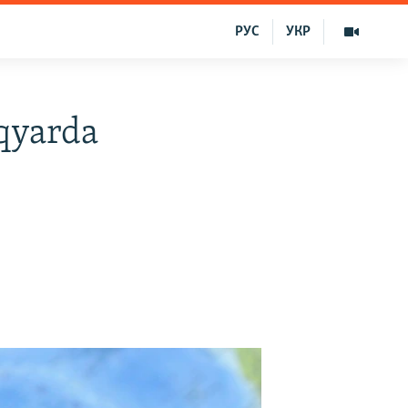
РУС
УКР
qyarda