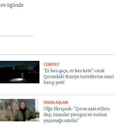
ı ev ögünde
CEMİYET
"Er kes qaça, er kes kete": cenk
Qırımdaki Rusiye turistlerine nasıl
barıp yetti
İNSAN AQLARI
Olğa Skrıpnık: "Qırım azat etilsin
dep, insanlar yarıqsız ve suvsuz
yaşamağa azırlar"