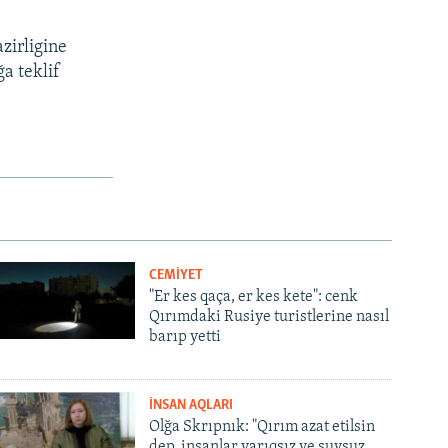
azirligine
a teklif
CEMİYET
"Er kes qaça, er kes kete": cenk
Qırımdaki Rusiye turistlerine nasıl
barıp yetti
İNSAN AQLARI
Olğa Skrıpnık: "Qırım azat etilsin
dep, insanlar yarıqsız ve suvsuz