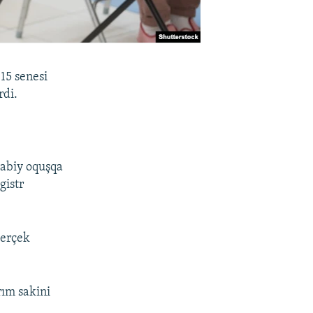
15 senesi
rdi.
yabiy oquşqa
gistr
kerçek
rım sakini