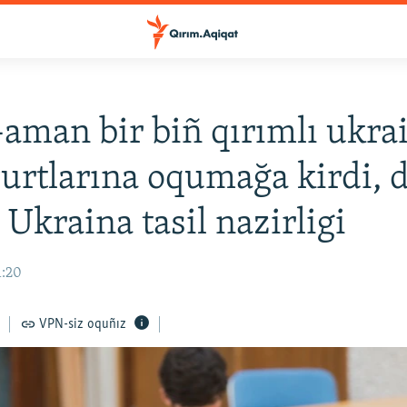
man bir biñ qırımlı ukrai
urtlarına oqumağa kirdi, 
 Ukraina tasil nazirligi
1:20
VPN-siz oquñız