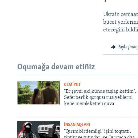
Ukrain cemaat t
bücet yerlerin
etecegini bildi
Paylaşmaq
Oqumağa devam etiñiz
CEMİYET
"Er şeyni eki künde taşlap kettim".
Seferberlik qorqusı rusiyelilerni
kene memleketten quva
İNSAN AQLARI
"Qırım birdemligi" işini toqtattı,
tintüv ve tutuvlar ise Qırımda daa