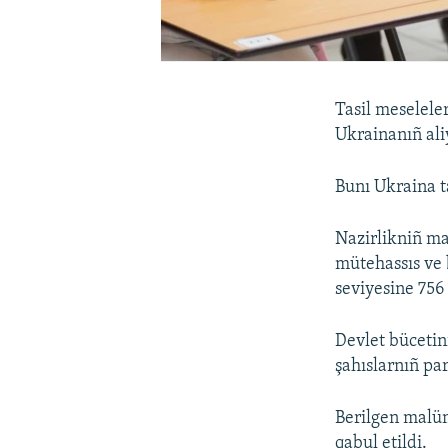
Tasil meselele
Ukrainanıñ ali
Bunı Ukraina ta
Nazirlikniñ ma
mütehassıs ve 
seviyesine 756 
Devlet bücetin
şahıslarnıñ par
Berilgen malüm
qabul etildi.