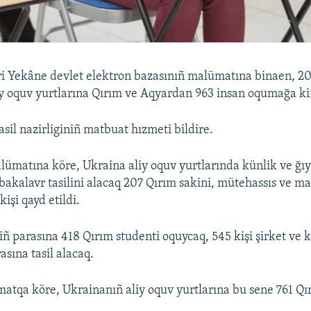
ri Yekâne devlet elektron bazasınıñ malümatına binaen, 20
y oquv yurtlarına Qırım ve Aqyardan 963 insan oqumağa ki
sil nazirliginiñ matbuat hızmeti bildire.
lümatına köre, Ukraina aliy oquv yurtlarında künlik ve ğı
bakalavr tasilini alacaq 207 Qırım sakini, mütehassıs ve ma
kişi qayd etildi.
iñ parasına 418 Qırım studenti oquycaq, 545 kişi şirket ve 
asına tasil alacaq.
atqa köre, Ukrainanıñ aliy oquv yurtlarına bu sene 761 Qı