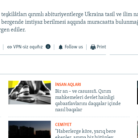
eşkilâtları qırımlı abituriyentlerge Ukraina tasil ve ilim n
i bergende imtiyaz berilmesi aqqında muracaatta bulunmağ
rgen ediler.
VPN-siz oquñız
Follow us
Print
İNSAN AQLARI
Bir an – ve casussıñ. Qırım
mahkemeleri devlet hainligi
qabaatlavlarını daqqalar içinde
nasıl baqalar
CEMİYET
"Haberlerge köre, yarıq bere
ekenler, amma biz bütünley