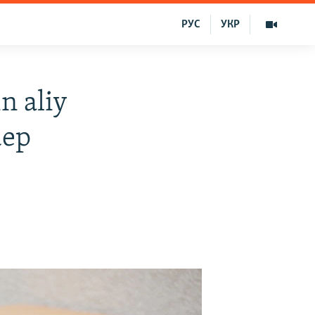
РУС
УКР
n aliy
dep