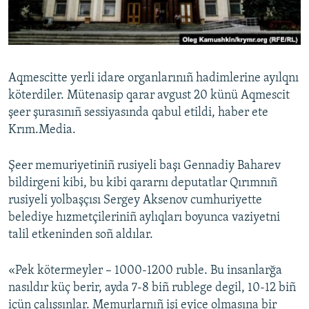
Русский
Українською
Aqmescitte yerli idare organlarınıñ hadimlerine ayılqnı
QOŞULIÑIZ!
köterdiler. Mütenasip qarar avgust 20 künü Aqmescit
şeer şurasınıñ sessiyasında qabul etildi, haber ete
Krım.Media.
RFE/RS bütün saytları
Şeer memuriyetiniñ rusiyeli başı Gennadiy Baharev
bildirgeni kibi, bu kibi qararnı deputatlar Qırımnıñ
rusiyeli yolbaşçısı Sergey Aksenov cumhuriyette
belediyе hızmetçileriniñ aylıqları boyunca vaziyetni
talil etkeninden soñ aldılar.
«Pek kötermeyler – 1000-1200 ruble. Bu insanlarğa
nasıldır küç berir, ayda 7-8 biñ rublege degil, 10-12 biñ
içün çalışsınlar. Memurlarnıñ işi eyice olmasına bir