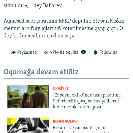
stimuldır», – dey Baharev.
Aqmescit şeer şurasınıñ RFKP deputatı Stepan Kiskin
memurlarnıñ aylıqlarınıñ köterilmesine qarşı çıqtı. O
dey ki, bu «ealini açuvlatacaq».
Paylaşmaq
VPN-siz oquñız
Follow us
Oqumağa devam etiñiz
CEMİYET
"Er şeyni eki künde taşlap kettim".
Seferberlik qorqusı rusiyelilerni
kene memleketten quva
İNSAN AQLARI
Bir an – ve casussıñ. Qırım