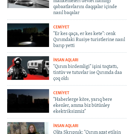
mahkemeleri devlet hainligi
qabaatlavlarını daqqalar içinde
nasıl baqalar
CEMİYET
"Er kes qaça, er kes kete": cenk
Qırımdaki Rusiye turistlerine nasıl
barıp yetti
İNSAN AQLARI
"Qırım birdemligi" işini toqtattı,
tintüv ve tutuvlar ise Qırımda daa
çoq oldı
CEMİYET
"Haberlerge köre, yarıq bere
ekenler, amma biz bütünley
ekektriksizmiz"
İNSAN AQLARI
Olğa Skrıpnık: "Qırım azat etilsin