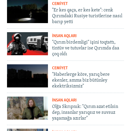
CEMİYET
"Er kes qaça, er kes kete": cenk
Qırımdaki Rusiye turistlerine nasıl
barıp yetti
İNSAN AQLARI
"Qırım birdemligi" işini toqtattı,
tintüv ve tutuvlar ise Qırımda daa
çoq oldı
CEMİYET
"Haberlerge köre, yarıq bere
ekenler, amma biz bütünley
ekektriksizmiz"
İNSAN AQLARI
Olğa Skrıpnık: "Qırım azat etilsin
dep, insanlar yarıqsız ve suvsuz
yaşamağa azırlar"