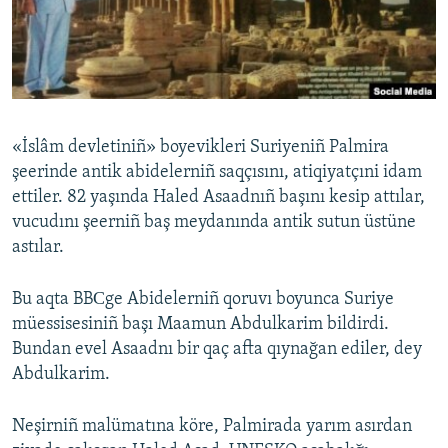
Русский
Українською
QOŞULIÑIZ!
«İslâm devletiniñ» boyevikleri Suriyeniñ Palmira
şeerinde antik abidelerniñ saqçısını, atiqiyatçıni idam
ettiler. 82 yaşında Haled Asaadnıñ başını kesip attılar,
RFE/RS bütün saytları
vucudını şeerniñ baş meydanında antik sutun üstüne
astılar.
Bu aqta BBСge Abidelerniñ qoruvı boyunca Suriye
müessisesiniñ başı Maamun Abdulkarim bildirdi.
Bundan evel Asaadnı bir qaç afta qıynağan ediler, dey
Abdulkarim.
Neşirniñ malümatına köre, Palmirada yarım asırdan