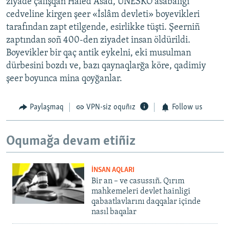
ziyade çalışqan Haled Asad, UNESKO asabalığı
cedveline kirgen şeer «İslâm devleti» boyevikleri
tarafından zapt etilgende, esirlikke tüşti. Şeerniñ
zaptından soñ 400-den ziyadet insan öldürildi.
Boyevikler bir qaç antik eykelni, eki musulman
dürbesini bozdı ve, bazı qaynaqlarğa köre, qadimiy
şeer boyunca mina qoyğanlar.
Paylaşmaq
VPN-siz oquñız
Follow us
Oqumağa devam etiñiz
İNSAN AQLARI
Bir an – ve casussıñ. Qırım
mahkemeleri devlet hainligi
qabaatlavlarını daqqalar içinde
nasıl baqalar