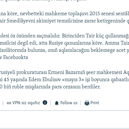
na köre, nevbetteki mahkeme toplaşuvı 2015 senesi sentâ
 Tair Smedlâyevni akimiyet temsilcisine zarar ketirgeninde 
desi öz özünden saçmalıdır. Birinciden Tair küç qullanmağ
emsilcisi degil edi, atta Rusiye qanunlarına köre. Amma Ta
t izolâtorında bulunsa, onıñ aqlanılacağını beklemege acet y
v Facebookta
rusiyeli prokuraturası Ermeni Bazarnıñ şeer mahkemesi A
ni 45 yaşında Edem Ebulisov «mayıs 3» işi boyunca qabaatlı
40 biñ ruble miqdarında para cezasını berdiler.
VPN-siz oquñız
Follow us
Print