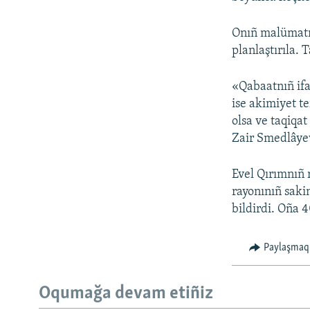
Onıñ malümatı
planlaştırıla.
«Qabaatnıñ ifa
ise akimiyet t
olsa ve taqiqa
Zair Smedlâye
Evel Qırımnıñ 
rayonınıñ saki
bildirdi. Oña 
Paylaşmaq
Oqumağa devam etiñiz