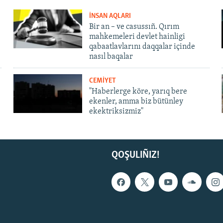
İNSAN AQLARI
Bir an – ve casussıñ. Qırım
mahkemeleri devlet hainligi
qabaatlavlarını daqqalar içinde
nasıl baqalar
CEMİYET
"Haberlerge köre, yarıq bere
ekenler, amma biz bütünley
ekektriksizmiz"
QOŞULIÑIZ!