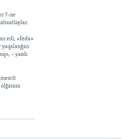
br 7-ne
qabaatlaylar.
an edi, «feda»
ir yaqalanğan
oq», – уаzdı
qmescit
 olğanını