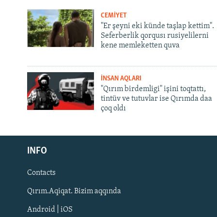
CEMİYET
"Er şeyni eki künde taşlap kettim".
Seferberlik qorqusı rusiyelilerni
kene memleketten quva
İNSAN AQLARI
"Qırım birdemligi" işini toqtattı,
tintüv ve tutuvlar ise Qırımda daa
çoq oldı
Русский
Українською
INFO
Contacts
QOŞULIÑIZ!
Qırım.Aqiqat. Bizim aqqında
Android | iOS