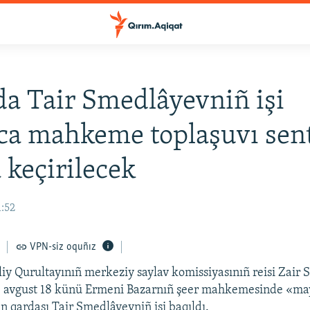
a Tair Smedlâyevniñ işi
ca mahkeme toplaşuvı sen
 keçirilecek
1:52
VPN-siz oquñız
liy Qurultayınıñ merkeziy saylav komissiyasınıñ reisi Zair
i, avgust 18 künü Ermeni Bazarnıñ şeer mahkemesinde «mayı
 qardaşı Tair Smedlâyevniñ işi baqıldı.