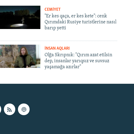
CEMİYET
"Er kes qaça, er kes kete": cenk
Qırımdaki Rusiye turistlerine nasıl
barıp yetti
İNSAN AQLARI
Olğa Skrıpnık: "Qırım azat etilsin
dep, insanlar yarıqsız ve suvsuz
yaşamağa azırlar"