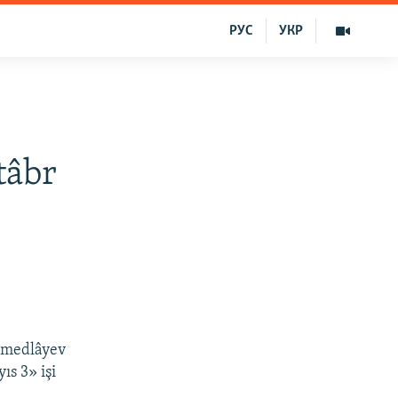
РУС
УКР
tâbr
 Smedlâyev
s 3» işi