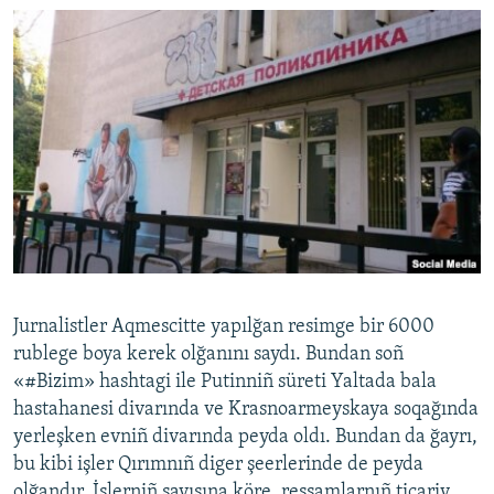
Jurnalistler Aqmescitte yapılğan resimge bir 6000
rublege boya kerek olğanını saydı. Bundan soñ
«#Bizim» hashtagi ile Putinniñ süreti Yaltada bala
hastahanesi divarında ve Krasnoarmeyskaya soqağında
yerleşken evniñ divarında peyda oldı. Bundan da ğayrı,
bu kibi işler Qırımnıñ diger şeerlerinde de peyda
olğandır. İşlerniñ sayısına köre, ressamlarnıñ ticariy