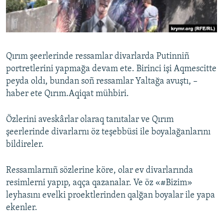
Русский
Українською
Qırım şeerlerinde ressamlar divarlarda Putinniñ
QOŞULIÑIZ!
portretlerini yapmağa devam ete. Birinci işi Aqmescitte
peyda oldı, bundan soñ ressamlar Yaltağa avuştı, –
haber ete Qırım.Aqiqat mühbiri.
RFE/RS bütün saytları
Özlerini aveskârlar olaraq tanıtalar ve Qırım
şeerlerinde divarlarnı öz teşebbüsi ile boyalağanlarını
bildireler.
Ressamlarnıñ sözlerine köre, olar ev divarlarında
resimlerni yapıp, aqça qazanalar. Ve öz «#Bizim»
leyhasını evelki proektlerinden qalğan boyalar ile yapa
ekenler.