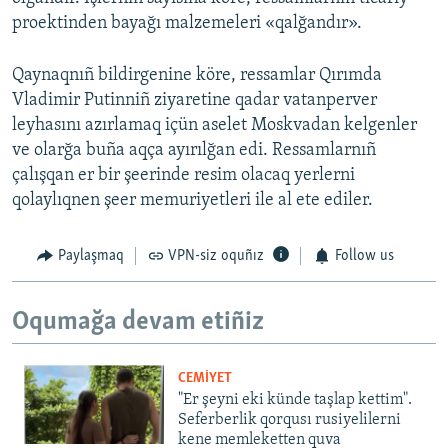
proektinden bayağı malzemeleri «qalğandır».
Qaynaqnıñ bildirgenine köre, ressamlar Qırımda
Vladimir Putinniñ ziyaretine qadar vatanperver
leyhasını azırlamaq içün aselet Moskvadan kelgenler
ve olarğa buña aqça ayırılğan edi. Ressamlarnıñ
çalışqan er bir şeerinde resim olacaq yerlerni
qolaylıqnen şeer memuriyetleri ile al ete ediler.
Paylaşmaq
VPN-siz oquñız
Follow us
Oqumağa devam etiñiz
CEMİYET
"Er şeyni eki künde taşlap kettim".
Seferberlik qorqusı rusiyelilerni
kene memleketten quva