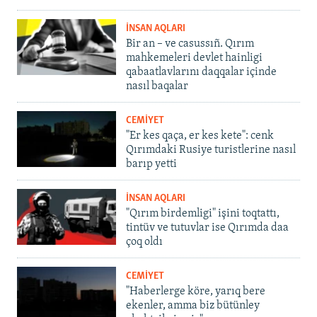
İNSAN AQLARI
Bir an – ve casussıñ. Qırım
mahkemeleri devlet hainligi
qabaatlavlarını daqqalar içinde
nasıl baqalar
CEMİYET
"Er kes qaça, er kes kete": cenk
Qırımdaki Rusiye turistlerine nasıl
barıp yetti
İNSAN AQLARI
"Qırım birdemligi" işini toqtattı,
tintüv ve tutuvlar ise Qırımda daa
çoq oldı
CEMİYET
"Haberlerge köre, yarıq bere
ekenler, amma biz bütünley