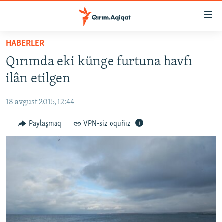
Link
açıqlığı
Esas
HABERLER
mündericege
HABERLER
Qırımda eki künge furtuna havfı
qaytmaq
SİYASET
Baş
ilân etilgen
İQTİSADİYAT
navigatsiyağa
qaytmaq
18 avgust 2015, 12:44
CEMİYET
Qıdıruvğa
MEDENİYET
Paylaşmaq
VPN-siz oquñız
qaytmaq
İNSAN AQLARI
VİDEO
SÜRET
BLOGLAR
FİKİR