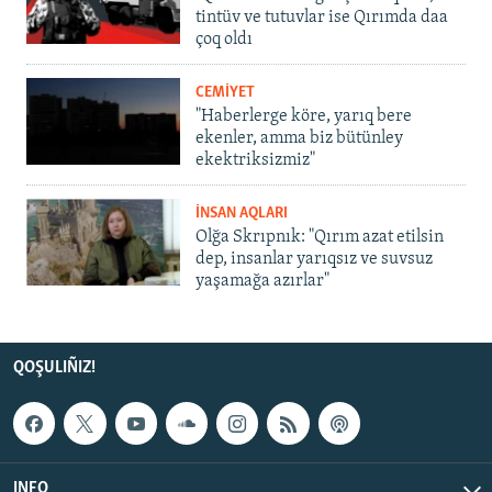
tintüv ve tutuvlar ise Qırımda daa
çoq oldı
CEMİYET
"Haberlerge köre, yarıq bere
ekenler, amma biz bütünley
ekektriksizmiz"
İNSAN AQLARI
Olğa Skrıpnık: "Qırım azat etilsin
dep, insanlar yarıqsız ve suvsuz
yaşamağa azırlar"
QOŞULIÑIZ!
INFO