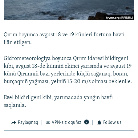
Русский
Українською
Qırım boyunca avgust 18 ve 19 künleri furtuna havfı
QOŞULIÑIZ!
ilân etilgen.
Gidrometeorologiya boyunca Qırım idaresi bildirgeni
kibi, avgust 18-de künniñ ekinci yarısında ve avgust 19
RFE/RS bütün saytları
künü Qırımnıñ bazı yerlerinde küçlü sağanaq, boran,
burçaqnıñ yağması, yelniñ 15-20 m/s olması beklenile.
Evel bildirilgeni kibi, yarımadada yanğın havfı
saqlanıla.
Paylaşmaq
VPN-siz oquñız
Follow us