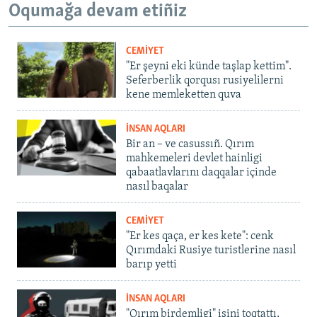
Oqumağa devam etiñiz
CEMİYET
"Er şeyni eki künde taşlap kettim".
Seferberlik qorqusı rusiyelilerni
kene memleketten quva
İNSAN AQLARI
Bir an – ve casussıñ. Qırım
mahkemeleri devlet hainligi
qabaatlavlarını daqqalar içinde
nasıl baqalar
CEMİYET
"Er kes qaça, er kes kete": cenk
Qırımdaki Rusiye turistlerine nasıl
barıp yetti
İNSAN AQLARI
"Qırım birdemligi" işini toqtattı,