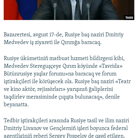
Русский
Українською
Bazarertesi, avgust 17-de, Rusiye baş naziri Dmitriy
QOŞULIÑIZ!
Medvedev iş ziyareti ile Qırımğa baracaq.
Rusiye ükümetiniñ matbuat hızmeti bildirgeni kibi,
Medvedev Stereguşçeye Qırım köyünde «Tavrida»
RFE/RS bütün saytları
Bütünrusiye yaşlar forumı»na baracaq ve forum
iştirakçileri ile körüşecek ola. Rusiye baş naziri «Teatr
ve kino aktör, rejissörları» yarışınıñ ğaliplerini
taqdirlev merasiminde çıqışta bulunacaq», denile
beyanatta.
Tedbir iştirakçileri arasında Rusiye tasil ve ilim naziri
Dmitriy Livanov ve Gençlerniñ işleri boyunca federal
agentliginiñ reberi Sergey Pospelov de qayd etilgen.