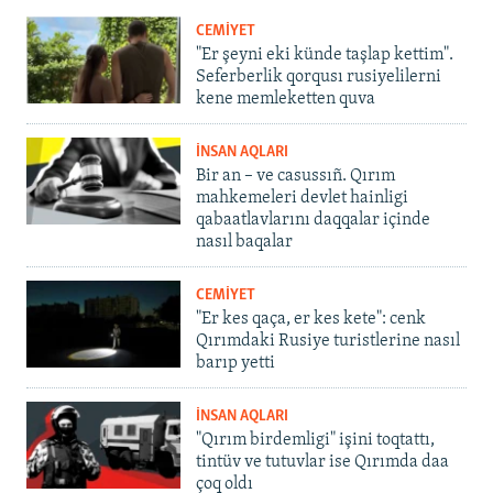
CEMİYET
"Er şeyni eki künde taşlap kettim".
Seferberlik qorqusı rusiyelilerni
kene memleketten quva
İNSAN AQLARI
Bir an – ve casussıñ. Qırım
mahkemeleri devlet hainligi
qabaatlavlarını daqqalar içinde
nasıl baqalar
CEMİYET
"Er kes qaça, er kes kete": cenk
Qırımdaki Rusiye turistlerine nasıl
barıp yetti
İNSAN AQLARI
"Qırım birdemligi" işini toqtattı,
tintüv ve tutuvlar ise Qırımda daa
çoq oldı