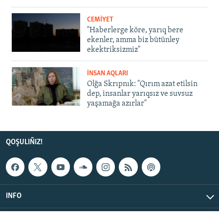
CEMİYET
"Haberlerge köre, yarıq bere
ekenler, amma biz bütünley
ekektriksizmiz"
İNSAN AQLARI
Olğa Skrıpnık: "Qırım azat etilsin
dep, insanlar yarıqsız ve suvsuz
yaşamağa azırlar"
QOŞULIÑIZ!
INFO