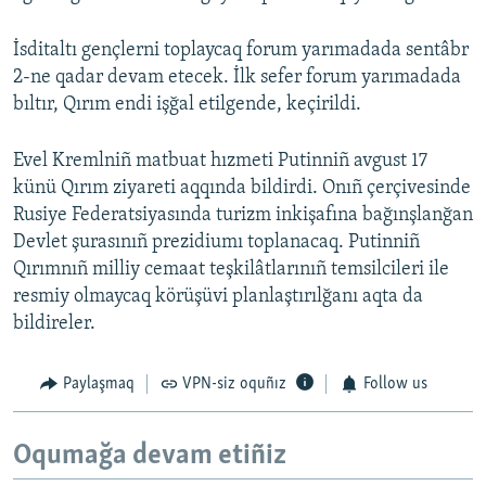
İsditaltı gençlerni toplaycaq forum yarımadada sentâbr
2-ne qadar devam etecek. İlk sefer forum yarımadada
bıltır, Qırım endi işğal etilgende, keçirildi.
Evel Kremlniñ matbuat hızmeti Putinniñ avgust 17
künü Qırım ziyareti aqqında bildirdi. Onıñ çerçivesinde
Rusiye Federatsiyasında turizm inkişafına bağınşlanğan
Devlet şurasınıñ prezidiumı toplanacaq. Putinniñ
Qırımnıñ milliy cemaat teşkilâtlarınıñ temsilcileri ile
resmiy olmaycaq körüşüvi planlaştırılğanı aqta da
bildireler.
Paylaşmaq
VPN-siz oquñız
Follow us
Oqumağa devam etiñiz