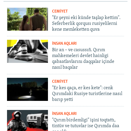
CEMİYET
"Er şeyni eki künde taşlap kettim".
Seferberlik qorqusı rusiyelilerni
kene memleketten quva
İNSAN AQLARI
Bir an – ve casussıñ. Qırım
mahkemeleri devlet hainligi
qabaatlavlarını daqqalar içinde
nasıl baqalar
CEMİYET
"Er kes qaça, er kes kete": cenk
Qırımdaki Rusiye turistlerine nasıl
barıp yetti
İNSAN AQLARI
"Qırım birdemligi" işini toqtattı,
tintüv ve tutuvlar ise Qırımda daa