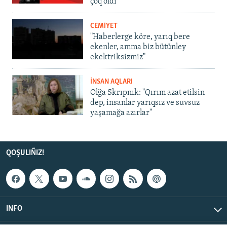
çoq oldı
CEMİYET
"Haberlerge köre, yarıq bere
ekenler, amma biz bütünley
ekektriksizmiz"
İNSAN AQLARI
Olğa Skrıpnık: "Qırım azat etilsin
dep, insanlar yarıqsız ve suvsuz
yaşamağa azırlar"
QOŞULIÑIZ!
INFO