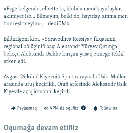
«Evge kelgende, elbette ki, klubda meni hayırlaylar,
akimiyet ise… Bilmeyim, belki de, hayırlay, amma men
bunı eşitmeyim», – dedi Usik.
Bildirilgeni kibi, «Spravedliva Rossiya» firqasınıñ
regional bölüginiñ başı Aleksandr Yüryev Qırımğa
boksçu Aleksandr Usikke kirişini yasaq etmege teklif
etken edi.
Avgust 29 künü Kiyevniñ Sport sarayında Usik-Muller
arasında uruş keçirildi. Onıñ arfesinde Aleksandr Usik
Kiyevde açıq idmannı keçirdi.
Paylaşmaq
VPN-siz oquñız
Follow us
Oqumağa devam etiñiz