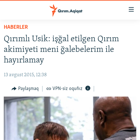
Link
açıqlığı
Esas
HABERLER
mündericege
HABERLER
Qırımlı Usik: işğal etilgen Qırım
qaytmaq
SİYASET
Baş
akimiyeti meni ğalebelerim ile
İQTİSADİYAT
navigatsiyağa
hayırlamay
qaytmaq
CEMİYET
Qıdıruvğa
13 avgust 2015, 12:38
MEDENİYET
qaytmaq
Paylaşmaq
VPN-siz oquñız
İNSAN AQLARI
VİDEO
SÜRET
BLOGLAR
FİKİR