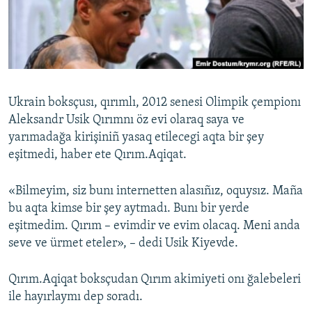
Русский
Українською
QOŞULIÑIZ!
Ukrain boksçusı, qırımlı, 2012 senesi Olimpik çempionı
Aleksandr Usik Qırımnı öz evi olaraq saya ve
yarımadağa kirişiniñ yasaq etilecegi aqta bir şey
RFE/RS bütün saytları
eşitmedi, haber ete Qırım.Aqiqat.
«Bilmeyim, siz bunı internetten alasıñız, oquysız. Maña
bu aqta kimse bir şey aytmadı. Bunı bir yerde
eşitmedim. Qırım – evimdir ve evim olacaq. Meni anda
seve ve ürmet eteler», – dedi Usik Kiyevde.
Qırım.Aqiqat boksçudan Qırım akimiyeti onı ğalebeleri
ile hayırlaymı dep soradı.