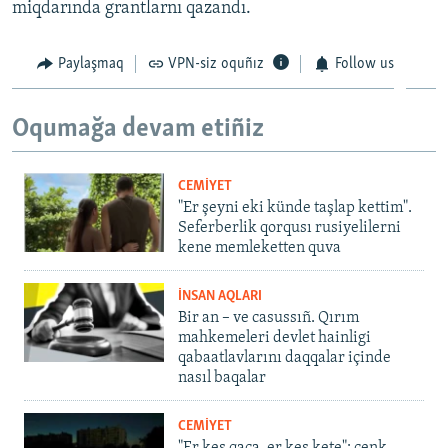
miqdarında grantlarnı qazandı.
Paylaşmaq
VPN-siz oquñız
Follow us
Oqumağa devam etiñiz
CEMİYET
"Er şeyni eki künde taşlap kettim".
Seferberlik qorqusı rusiyelilerni
kene memleketten quva
İNSAN AQLARI
Bir an – ve casussıñ. Qırım
mahkemeleri devlet hainligi
qabaatlavlarını daqqalar içinde
nasıl baqalar
CEMİYET
"Er kes qaça, er kes kete": cenk