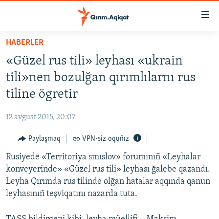
Link
açıqlığı
Esas
HABERLER
mündericege
HABERLER
«Güzel rus tili» leyhası «ukrain
qaytmaq
SİYASET
Baş
tili»nen bozulğan qırımlılarnı rus
İQTİSADİYAT
navigatsiyağa
tiline ögretir
qaytmaq
CEMİYET
Qıdıruvğa
12 avgust 2015, 20:07
MEDENİYET
qaytmaq
Paylaşmaq
VPN-siz oquñız
İNSAN AQLARI
Rusiyede «Territoriya smıslov» forumınıñ «Leyhalar
VİDEO
konveyerinde» «Güzel rus tili» leyhası ğalebe qazandı.
SÜRET
Leyha Qırımda rus tilinde olğan hatalar aqqında qanun
BLOGLAR
leyhasınıñ teşviqatını nazarda tuta.
FİKİR