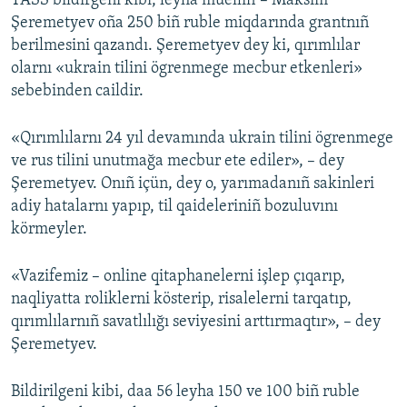
TASS bildirgeni kibi, leyha müellifi – Maksim
Şeremetyev oña 250 biñ ruble miqdarında grantnıñ
Русский
berilmesini qazandı. Şeremetyev dey ki, qırımlılar
Українською
olarnı «ukrain tilini ögrenmege mecbur etkenleri»
sebebinden caildir.
QOŞULIÑIZ!
«Qırımlılarnı 24 yıl devamında ukrain tilini ögrenmege
ve rus tilini unutmağa mecbur ete ediler», – dey
Şeremetyev. Onıñ içün, dey o, yarımadanıñ sakinleri
RFE/RS bütün saytları
adiy hatalarnı yapıp, til qaideleriniñ bozuluvını
körmeyler.
«Vazifemiz – online qitaphanelerni işlep çıqarıp,
naqliyatta roliklerni kösterip, risalelerni tarqatıp,
qırımlılarnıñ savatlılığı seviyesini arttırmaqtır», – dey
Şeremetyev.
Bildirilgeni kibi, daa 56 leyha 150 ve 100 biñ ruble