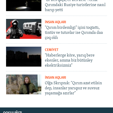
Qırımdaki Rusiye turistlerine nasıl
barıp yetti
İNSAN AQLARI
"Qırım birdemligi" işini toqtattı,
tintüv ve tutuvlar ise Qırımda daa
çoq oldı
CEMİYET
"Haberlerge köre, yarıq bere
ekenler, amma biz bütünley
ekektriksizmiz"
İNSAN AQLARI
Olğa Skrıpnık: "Qırım azat etilsin
dep, insanlar yarıqsız ve suvsuz
yaşamağa azırlar"