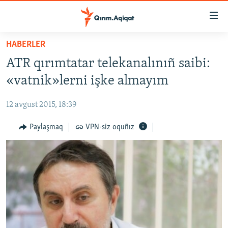
Link
açıqlığı
Esas
HABERLER
mündericege
HABERLER
ATR qırımtatar telekanalınıñ saibi:
qaytmaq
SİYASET
Baş
«vatnik»lerni işke almayım
İQTİSADİYAT
navigatsiyağa
qaytmaq
12 avgust 2015, 18:39
CEMİYET
Qıdıruvğa
MEDENİYET
Paylaşmaq
VPN-siz oquñız
qaytmaq
İNSAN AQLARI
VİDEO
SÜRET
BLOGLAR
FİKİR