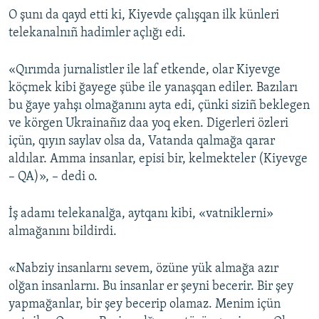
O şunı da qayd etti ki, Kiyevde çalışqan ilk künleri
telekanalnıñ hadimler açlığı edi.
«Qırımda jurnalistler ile laf etkende, olar Kiyevge
köçmek kibi ğayege şübe ile yanaşqan ediler. Bazıları
bu ğaye yahşı olmağanını ayta edi, çünki siziñ beklegen
ve körgen Ukrainañız daa yoq eken. Digerleri özleri
içün, qıyın saylav olsa da, Vatanda qalmağa qarar
aldılar. Amma insanlar, episi bir, kelmekteler (Kiyevge
– QA)», – dedi o.
İş adamı telekanalğa, aytqanı kibi, «vatniklerni»
almağanını bildirdi.
«Nabziy insanlarnı sevem, özüne yük almağa azır
olğan insanlarnı. Bu insanlar er şeyni becerir. Bir şey
yapmağanlar, bir şey becerip olamaz. Menim içün