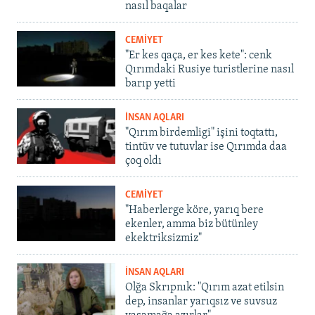
nasıl baqalar
CEMİYET
"Er kes qaça, er kes kete": cenk
Qırımdaki Rusiye turistlerine nasıl
barıp yetti
İNSAN AQLARI
"Qırım birdemligi" işini toqtattı,
tintüv ve tutuvlar ise Qırımda daa
çoq oldı
CEMİYET
"Haberlerge köre, yarıq bere
ekenler, amma biz bütünley
ekektriksizmiz"
İNSAN AQLARI
Olğa Skrıpnık: "Qırım azat etilsin
dep, insanlar yarıqsız ve suvsuz