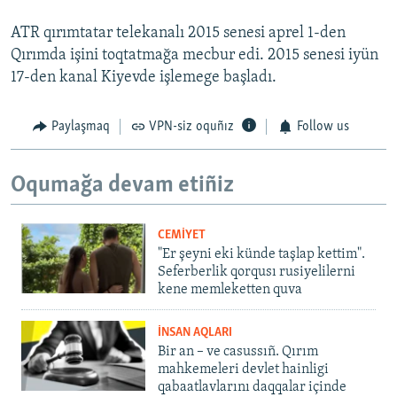
ATR qırımtatar telekanalı 2015 senesi aprel 1-den
Qırımda işini toqtatmağa mecbur edi. 2015 senesi iyün
17-den kanal Kiyevde işlemege başladı.
Paylaşmaq
VPN-siz oquñız
Follow us
Oqumağa devam etiñiz
CEMİYET
"Er şeyni eki künde taşlap kettim".
Seferberlik qorqusı rusiyelilerni
kene memleketten quva
İNSAN AQLARI
Bir an – ve casussıñ. Qırım
mahkemeleri devlet hainligi
qabaatlavlarını daqqalar içinde