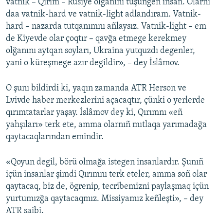
vatnik – Qırım – Rusiye olğanını tüşüngen insan. Olarnı
daa vatnik-hard ve vatnik-light adlandıram. Vatnik-
hard – nazarda tutqanımnı añlaysız. Vatnik-light – em
de Kiyevde olar çoqtır – qavğa etmege kerekmey
olğanını aytqan soyları, Ukraina yutquzdı degenler,
yani o küreşmege azır degildir», – dey İslâmov.
O şunı bildirdi ki, yaqın zamanda ATR Herson ve
Lvivde haber merkezlerini açacaqtır, çünki o yerlerde
qırımtatarlar yaşay. İslâmov dey ki, Qırımnı «eñ
yahşıları» terk ete, amma olarnıñ mıtlaqa yarımadağa
qaytacaqlarından emindir.
«Qoyun degil, börü olmağa istegen insanlardır. Şunıñ
içün insanlar şimdi Qırımnı terk eteler, amma soñ olar
qaytacaq, biz de, ögrenip, tecribemizni paylaşmaq içün
yurtumızğa qaytacaqmız. Missiyamız keñleşti», – dey
ATR saibi.