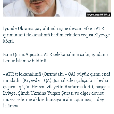
Русский
Українською
İyünde Ukraina paytahtında işine devam etken ATR
QOŞULIÑIZ!
qırımtatar telekanalınıñ hadimlerinden çoqusı Kiyevge
köçti.
Bunı Qırım.Aqiqatqa ATR telekanalınıñ saibi, iş adamı
RFE/RS bütün saytları
Lenur İslâmov bildirdi.
«ATR telekanalınıñ (Qırımdaki – QA) büyük qısmı endi
mındadır (Kiyevde – QA). Jurnalistler çalışa: biri levha
çıqarmaq içün Herson vilâyetiniñ sıñırına ketti, başqası
Lvivge. Şimdi Ukraina Yuqarı Şurası ve diger devlet
müessiselerine akkreditatsiyanı almaqtamız», – dey
İslâmov.