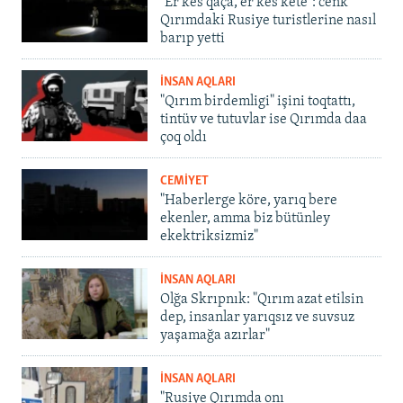
"Er kes qaça, er kes kete": cenk
Qırımdaki Rusiye turistlerine nasıl
barıp yetti
İNSAN AQLARI
"Qırım birdemligi" işini toqtattı,
tintüv ve tutuvlar ise Qırımda daa
çoq oldı
CEMİYET
"Haberlerge köre, yarıq bere
ekenler, amma biz bütünley
ekektriksizmiz"
İNSAN AQLARI
Olğa Skrıpnık: "Qırım azat etilsin
dep, insanlar yarıqsız ve suvsuz
yaşamağa azırlar"
İNSAN AQLARI
"Rusiye Qırımda onı