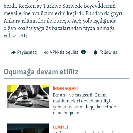
berdi. Keçken ay Türkiye Suriyede boyeviklerniñ
mevzilerine ava ücümlerini keçirdi. Bundan da ğayrı,
Ankara islâmistler ile küreşte AQŞ yolbaşçılığında
olğan koalitsiyağa öz bazalarından faydalanmağa
ruhset etti.
Paylaşmaq
VPN-siz oquñız
Follow us
Oqumağa devam etiñiz
İNSAN AQLARI
Bir an – ve casussıñ. Qırım
mahkemeleri devlet hainligi
qabaatlavlarını daqqalar içinde
nasıl baqalar
CEMİYET