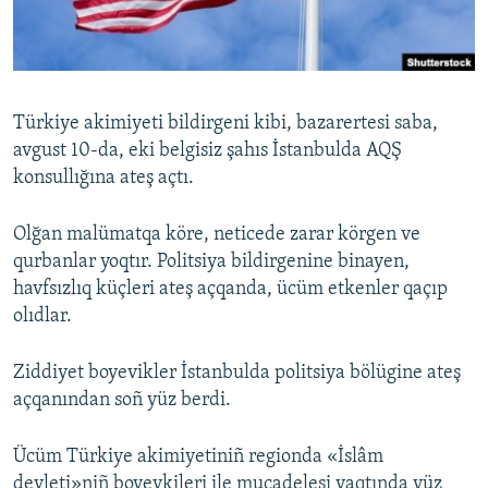
Русский
Українською
Türkiye akimiyeti bildirgeni kibi, bazarertesi saba,
QOŞULIÑIZ!
avgust 10-da, eki belgisiz şahıs İstanbulda AQŞ
konsullığına ateş açtı.
Olğan malümatqa köre, neticede zarar körgen ve
RFE/RS bütün saytları
qurbanlar yoqtır. Politsiya bildirgenine binayen,
havfsızlıq küçleri ateş açqanda, ücüm etkenler qaçıp
olıdlar.
Ziddiyet boyevikler İstanbulda politsiya bölügine ateş
açqanından soñ yüz berdi.
Ücüm Türkiye akimiyetiniñ regionda «İslâm
devleti»niñ boyevkileri ile mucadelesi vaqtında yüz