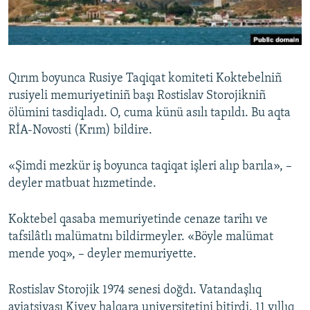
Русский
Українською
Qırım boyunca Rusiye Taqiqat komiteti Kоktebelniñ
QOŞULIÑIZ!
rusiyeli memuriyetiniñ başı Rostislav Storojikniñ
ölümini tasdiqladı. O, cuma künü asılı tapıldı. Bu aqta
RİA-Novosti (Krım) bildire.
RFE/RS bütün saytları
«Şimdi mezkür iş boyunca taqiqat işleri alıp barıla», –
deyler matbuat hızmetinde.
Kоktebel qasaba memuriyetinde cenaze tarihı ve
tafsilâtlı malümatnı bildirmeyler. «Böyle malümat
mende yoq», – deyler memuriyette.
Rostislav Storojik 1974 senesi doğdı. Vatandaşlıq
aviatsiyası Kiyev halqara universitetini bitirdi. 11 yıllıq