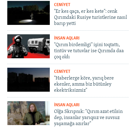
CEMİYET
"Er kes qaça, er kes kete": cenk
Qırımdaki Rusiye turistlerine nasıl
barıp yetti
İNSAN AQLARI
"Qırım birdemligi" işini toqtattı,
tintüv ve tutuvlar ise Qırımda daa
çoq oldı
CEMİYET
"Haberlerge köre, yarıq bere
ekenler, amma biz bütünley
ekektriksizmiz"
İNSAN AQLARI
Olğa Skrıpnık: "Qırım azat etilsin
dep, insanlar yarıqsız ve suvsuz
yaşamağa azırlar"