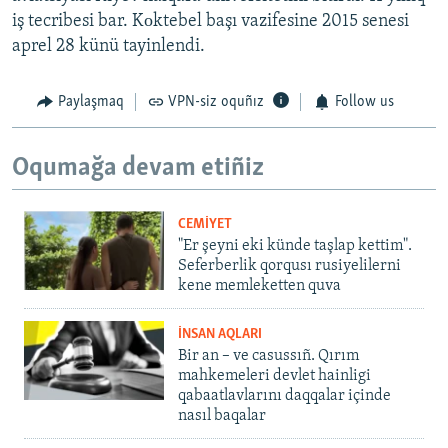
iş tecribesi bar. Kоktebel başı vazifesine 2015 senesi
aprel 28 künü tayinlendi.
Paylaşmaq
VPN-siz oquñız
Follow us
Oqumağa devam etiñiz
CEMİYET
"Er şeyni eki künde taşlap kettim".
Seferberlik qorqusı rusiyelilerni
kene memleketten quva
İNSAN AQLARI
Bir an – ve casussıñ. Qırım
mahkemeleri devlet hainligi
qabaatlavlarını daqqalar içinde
nasıl baqalar