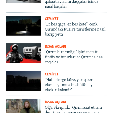
qabaatlavlarını daqqalar içinde
nasıl baqalar
CEMİYET
"Er kes qaça, er kes kete": cenk
Qırımdaki Rusiye turistlerine nasıl
barıp yetti
İNSAN AQLARI
"Qırım birdemligi" işini toqtattı,
tintüv ve tutuvlar ise Qırımda daa
çoq oldı
CEMİYET
"Haberlerge köre, yarıq bere
ekenler, amma biz bütünley
ekektriksizmiz"
İNSAN AQLARI
Olğa Skrıpnık: "Qırım azat etilsin
dep, insanlar yarıqsız ve suvsuz