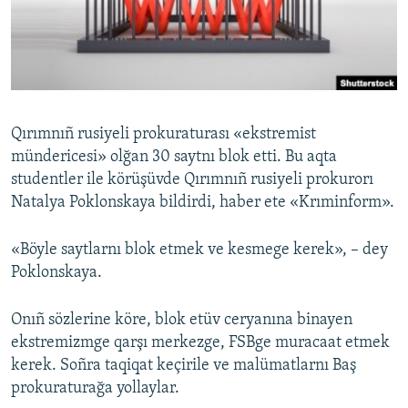
Русский
Українською
QOŞULIÑIZ!
Qırımnıñ rusiyeli prokuraturası «ekstremist
mündericesi» olğan 30 saytnı blok etti. Bu aqta
studentler ile körüşüvde Qırımnıñ rusiyeli prokurorı
RFE/RS bütün saytları
Natalya Poklonskaya bildirdi, haber ete «Krıminform».
«Böyle saytlarnı blok etmek ve kesmege kerek», – dey
Poklonskaya.
Onıñ sözlerine köre, blok etüv ceryanına binayen
ekstremizmge qarşı merkezge, FSBge muracaat etmek
kerek. Soñra taqiqat keçirile ve malümatlarnı Baş
prokuraturağa yollaylar.