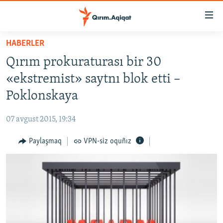
Link
açıqlığı
Esas
HABERLER
mündericege
HABERLER
Qırım prokuraturası bir 30
qaytmaq
SİYASET
Baş
«ekstremist» saytnı blok etti –
İQTİSADİYAT
navigatsiyağa
Poklonskaya
qaytmaq
CEMİYET
Qıdıruvğa
07 avgust 2015, 19:34
MEDENİYET
qaytmaq
Paylaşmaq
VPN-siz oquñız
İNSAN AQLARI
VİDEO
SÜRET
BLOGLAR
FİKİR