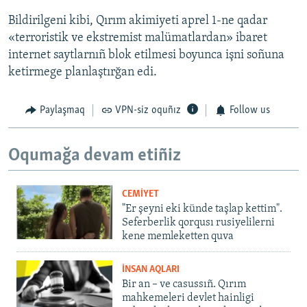
Bildirilgeni kibi, Qırım akimiyeti aprel 1-ne qadar
«terroristik ve ekstremist malümatlardan» ibaret
internet saytlarnıñ blok etilmesi boyunca işni soñuna
ketirmege planlaştırğan edi.
Paylaşmaq
VPN-siz oquñız
Follow us
Oqumağa devam etiñiz
CEMİYET
"Er şeyni eki künde taşlap kettim".
Seferberlik qorqusı rusiyelilerni
kene memleketten quva
İNSAN AQLARI
Bir an – ve casussıñ. Qırım
mahkemeleri devlet hainligi