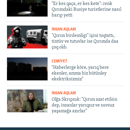
"Er kes qaça, er kes kete": cenk
Qırımdaki Rusiye turistlerine nasıl
barıp yetti
İNSAN AQLARI
"Qırım birdemligi" işini toqtattı,
tintüv ve tutuvlar ise Qırımda daa
çoq oldı
CEMİYET
"Haberlerge köre, yarıq bere
ekenler, amma biz bütünley
ekektriksizmiz"
İNSAN AQLARI
Olğa Skrıpnık: "Qırım azat etilsin
dep, insanlar yarıqsız ve suvsuz
yaşamağa azırlar"