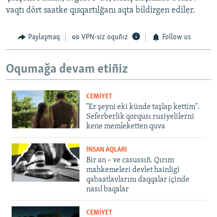
vaqtı dört saatke qısqartılğanı aqta bildirgen ediler.
Paylaşmaq
VPN-siz oquñız
Follow us
Oqumağa devam etiñiz
CEMİYET
"Er şeyni eki künde taşlap kettim".
Seferberlik qorqusı rusiyelilerni
kene memleketten quva
İNSAN AQLARI
Bir an – ve casussıñ. Qırım
mahkemeleri devlet hainligi
qabaatlavlarını daqqalar içinde
nasıl baqalar
CEMİYET