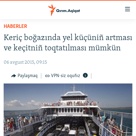
Link
açıqlığı
Esas
HABERLER
mündericege
HABERLER
Keriç boğazında yel küçüniñ artması
qaytmaq
SİYASET
Baş
ve keçitniñ toqtatılması mümkün
İQTİSADİYAT
navigatsiyağa
qaytmaq
06 avgust 2015, 09:15
CEMİYET
Qıdıruvğa
MEDENİYET
Paylaşmaq
VPN-siz oquñız
qaytmaq
İNSAN AQLARI
VİDEO
SÜRET
BLOGLAR
FİKİR