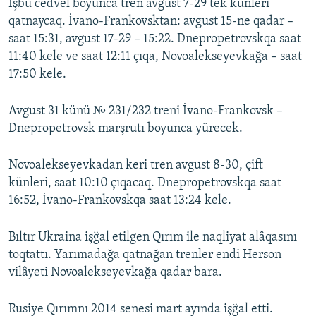
İşbu cedvel boyunca tren avgust 7-29 tek künleri
qatnaycaq. İvano-Frankovsktan: avgust 15-ne qadar –
saat 15:31, avgust 17-29 – 15:22. Dnepropetrovskqa saat
11:40 kele ve saat 12:11 çıqa, Novoalekseyevkağa – saat
17:50 kele.
Avgust 31 künü № 231/232 treni İvano-Frankovsk –
Dnepropetrovsk marşrutı boyunca yürecek.
Novoalekseyevkadan keri tren avgust 8-30, çift
künleri, saat 10:10 çıqacaq. Dnepropetrovskqa saat
16:52, İvano-Frankovskqa saat 13:24 kele.
Bıltır Ukraina işğal etilgen Qırım ile naqliyat alâqasını
toqtattı. Yarımadağa qatnağan trenler endi Herson
vilâyeti Novoalekseyevkağa qadar bara.
Rusiye Qırımnı 2014 senesi mart ayında işğal etti.