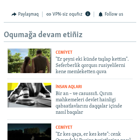
Paylaşmaq
VPN-siz oquñız
Follow us
Oqumağa devam etiñiz
CEMİYET
"Er şeyni eki künde taşlap kettim".
Seferberlik qorqusı rusiyelilerni
kene memleketten quva
İNSAN AQLARI
Bir an – ve casussıñ. Qırım
mahkemeleri devlet hainligi
qabaatlavlarını daqqalar içinde
nasıl baqalar
CEMİYET
"Er kes qaça, er kes kete": cenk