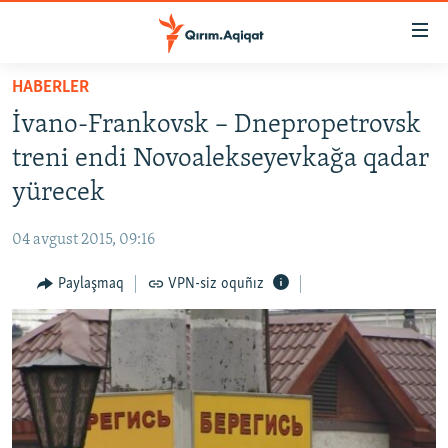
Link
açıqlığı
Esas
HABERLER
mündericege
HABERLER
İvano-Frankovsk – Dnepropetrovsk
qaytmaq
SİYASET
Baş
treni endi Novoalekseyevkağa qadar
İQTİSADİYAT
navigatsiyağa
yürecek
qaytmaq
CEMİYET
Qıdıruvğa
04 avgust 2015, 09:16
MEDENİYET
qaytmaq
Paylaşmaq
VPN-siz oquñız
İNSAN AQLARI
VİDEO
SÜRET
BLOGLAR
FİKİR