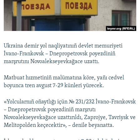
Русский
Українською
QOŞULIÑIZ!
Ukraina demir yol naqliyatınıñ devlet memuriyeti
İvano-Frankovsk – Dnepropetrovsk poyezdiniñ
marşrutını Novoalekseyevkağace uzattı.
RFE/RS bütün saytları
Matbuat hızmetiniñ malümatına köre, yañı cedvel
boyunca tren avgust 7-29 künleri yürecek.
«Yolcularnıñ oñaytlığı içün № 231/232 İvano-Frankovsk
– Dnepropetrovsk poyezdiniñ marşrutı
Novoalekseyevkağace uzattırıldı, Zaprojye, Tavriysk ve
Melitopolden keçecektir», – denile beyanatta.