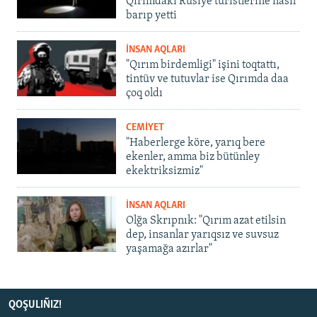
Qırımdaki Rusiye turistlerine nasıl
barıp yetti
İNSAN AQLARI
"Qırım birdemligi" işini toqtattı,
tintüv ve tutuvlar ise Qırımda daa
çoq oldı
CEMİYET
"Haberlerge köre, yarıq bere
ekenler, amma biz bütünley
ekektriksizmiz"
İNSAN AQLARI
Olğa Skrıpnık: "Qırım azat etilsin
dep, insanlar yarıqsız ve suvsuz
yaşamağa azırlar"
QOŞULIÑIZ!