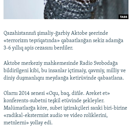
Русский
Українською
Qazahistannıñ şimaliy-ğarbiy Aktobe şeerinde
QOŞULIÑIZ!
«terrorizm teşviqatında» qabaatlanğan sekiz adamğa
3-6 yıllıq apis cezasını berdiler.
Aktobe merkeziy mahkemesinde Radio Svobodağa
RFE/RS bütün saytları
bildirilgeni kibi, bu insanlar içtimaiy, qavmiy, milliy ve
diniy duşmanlıqnı meydanğa ketirüvinde qabaatlana.
Olarnı 2014 senesi «Oqu, baq, diñle. Areket et»
konferents-subetni teşkil etüvinde şekleyler.
Malümatlarğa köre, subet iştirakçileri sanki biri-birine
«radikal-ekstermist audio ve video roliklerini,
metnlerni» yollay edi.