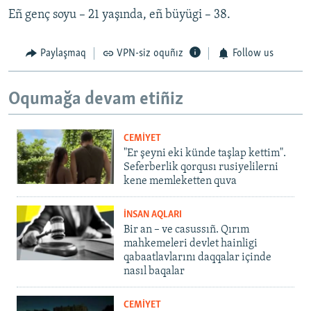
Eñ genç soyu – 21 yaşında, eñ büyügi – 38.
Paylaşmaq
VPN-siz oquñız
Follow us
Oqumağa devam etiñiz
CEMİYET
"Er şeyni eki künde taşlap kettim".
Seferberlik qorqusı rusiyelilerni
kene memleketten quva
İNSAN AQLARI
Bir an – ve casussıñ. Qırım
mahkemeleri devlet hainligi
qabaatlavlarını daqqalar içinde
nasıl baqalar
CEMİYET