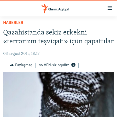
Link
açıqlığı
Esas
HABERLER
mündericege
HABERLER
Qazahistanda sekiz erkekni
qaytmaq
SİYASET
Baş
«terrorizm teşviqatı» içün qapattılar
İQTİSADİYAT
navigatsiyağa
qaytmaq
03 avgust 2015, 18:17
CEMİYET
Qıdıruvğa
MEDENİYET
Paylaşmaq
VPN-siz oquñız
qaytmaq
İNSAN AQLARI
VİDEO
SÜRET
BLOGLAR
FİKİR