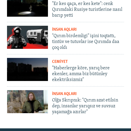
"Er kes qaça, er kes kete": cenk
Qırımdaki Rusiye turistlerine nasıl
barıp yetti
İNSAN AQLARI
"Qırım birdemligi" işini toqtattı,
tintüv ve tutuvlar ise Qırımda daa
çoq oldı
CEMİYET
"Haberlerge köre, yarıq bere
ekenler, amma biz bütünley
ekektriksizmiz"
İNSAN AQLARI
Olğa Skrıpnık: "Qırım azat etilsin
dep, insanlar yarıqsız ve suvsuz
yaşamağa azırlar"