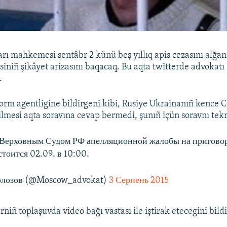
rı mahkemesi sentâbr 2 künü beş yıllıq apis cezasını alğa
iniñ şikâyet arizasını baqacaq. Bu aqta twitterde advokatı
.
orm agentligine bildirgeni kibi, Rusiye Ukrainanıñ kence 
lmesi aqta soravına cevap bermedi, şunıñ içün soravnı tekra
 Верховным Судом РФ апелляционной жалобы на пригово
тоится 02.09. в 10:00.
лозов (@Moscow_advokat)
3 Серпень 2015
niñ toplaşuvda video bağı vastası ile iştirak etecegini bildi