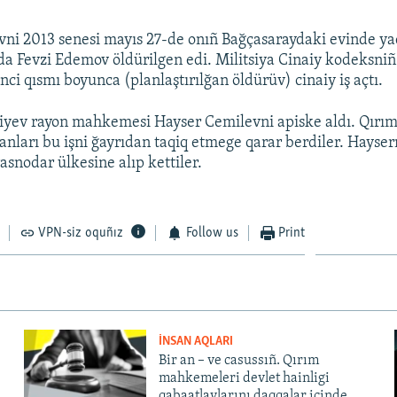
ni 2013 senesi mayıs 27-de onıñ Bağçasaraydaki evinde yaq
a Fevzi Edemov öldürilgen edi. Militsiya Cinaiy kodeksniñ 
ci qısmı boyunca (planlaştırılğan öldürüv) cinaiy iş açtı.
yev rayon mahkemesi Hayser Cemilevni apiske aldı. Qırım
ganları bu işni ğayrıdan taqiq etmege qarar berdiler. Hayser
snodar ülkesine alıp kettiler.
VPN-siz oquñız
Follow us
Print
İNSAN AQLARI
Bir an – ve casussıñ. Qırım
mahkemeleri devlet hainligi
qabaatlavlarını daqqalar içinde