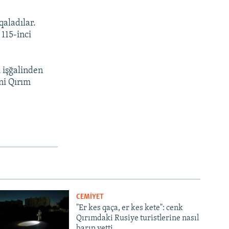
aladılar.
115-inci
 işğalinden
ni Qırım
CEMİYET
"Er kes qaça, er kes kete": cenk
Qırımdaki Rusiye turistlerine nasıl
barıp yetti