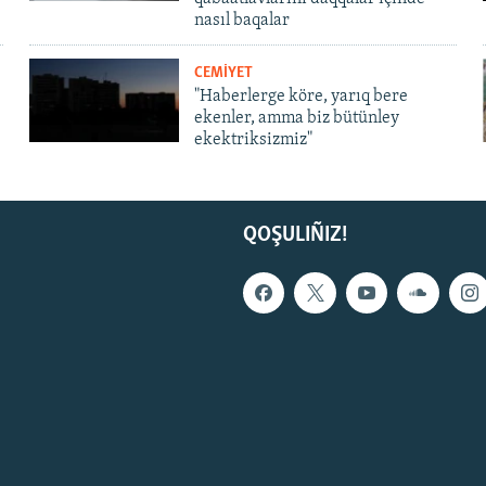
nasıl baqalar
CEMİYET
"Haberlerge köre, yarıq bere
ekenler, amma biz bütünley
ekektriksizmiz"
QOŞULIÑIZ!