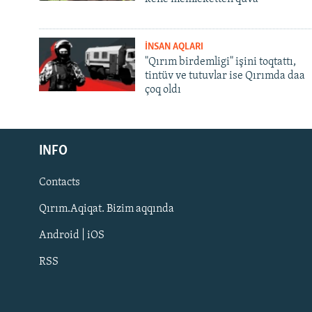
İNSAN AQLARI
"Qırım birdemligi" işini toqtattı,
tintüv ve tutuvlar ise Qırımda daa
çoq oldı
Русский
INFO
Українською
Contacts
QOŞULIÑIZ!
Qırım.Aqiqat. Bizim aqqında
Android | iOS
RSS
RFE/RS bütün saytları