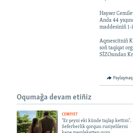
Hayser Cemilev
Anda 44 yaşınd
maddesiniñ 1-in
Aqmescitniñ Ki
soñ taqiqat or
SİZOsından Kra
Paylaşmaq
Oqumağa devam etiñiz
CEMİYET
"Er şeyni eki künde taşlap kettim".
Seferberlik qorqusı rusiyelilerni
kene memleketten quva