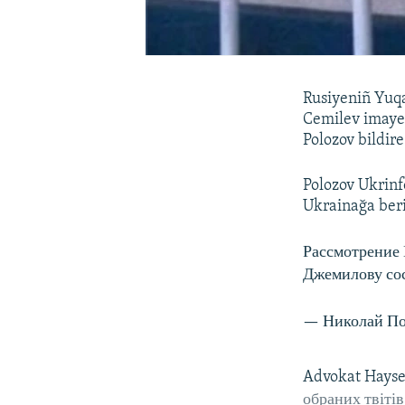
Rusiyeniñ Yuqa
Cemilev imayes
Polozov bildire
Polozov Ukrinf
Ukrainağa beri
Рассмотрение
Джемилову сос
— Николай По
​Advokat Hayser
обраних твітів​