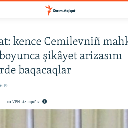
at: kence Cemilevniñ ma
oyunca şikâyet arizasını
rde baqacaqlar
6:19
VPN-siz oquñız