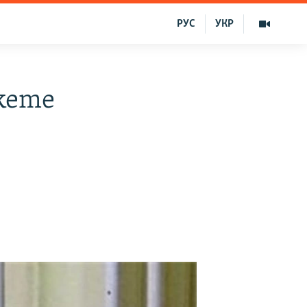
РУС
УКР
hkeme