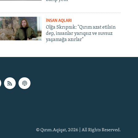
İNSAN AQLARI
Olğa Skrıpnık: "Qırım azat etilsin
dep, insanlar yarıqsız ve suvsuz
yaşamağa azırlar"
© Qırım.Aqiqat, 2026 | All Rights Reserved.