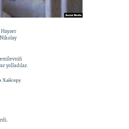
n Hayser
 Nikolay
Cemilevniñ
r yolladılar.
р Хайсеру
rdi.