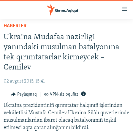
Link
açıqlığı
Esas
HABERLER
mündericege
HABERLER
Ukraina Mudafaa nazirligi
qaytmaq
SİYASET
Baş
yanındaki musulman batalyonına
İQTİSADİYAT
navigatsiyağa
tek qırımtatarlar kirmeycek –
qaytmaq
CEMİYET
Cemilev
Qıdıruvğa
MEDENİYET
qaytmaq
02 avgust 2015, 15:41
İNSAN AQLARI
Paylaşmaq
VPN-siz oquñız
VİDEO
Ukraina prezidentiniñ qırımtatar halqınıñ işlerinden
SÜRET
vekâletlisi Mustafa Cemilev Ukraina Silâlı quvetlerinde
BLOGLAR
musulmanlardan ibaret olacaq batalyonınıñ teşkil
etilmesi aqta qarar alınğanını bildirdi.
FİKİR