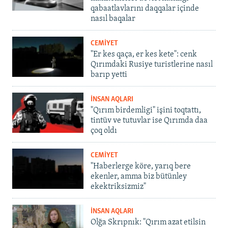
qabaatlavlarını daqqalar içinde
nasıl baqalar
CEMİYET
"Er kes qaça, er kes kete": cenk
Qırımdaki Rusiye turistlerine nasıl
barıp yetti
İNSAN AQLARI
"Qırım birdemligi" işini toqtattı,
tintüv ve tutuvlar ise Qırımda daa
çoq oldı
CEMİYET
"Haberlerge köre, yarıq bere
ekenler, amma biz bütünley
ekektriksizmiz"
İNSAN AQLARI
Olğa Skrıpnık: "Qırım azat etilsin