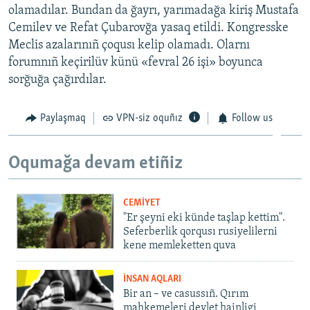
olamadılar. Bundan da ğayrı, yarımadağa kiriş Mustafa
Cemilev ve Refat Çubarovğa yasaq etildi. Kongresske
Meclis azalarınıñ çoqusı kelip olamadı. Olarnı
forumnıñ keçirilüv künü «fevral 26 işi» boyunca
sorğuğa çağırdılar.
Paylaşmaq
VPN-siz oquñız
Follow us
Oqumağa devam etiñiz
CEMİYET
"Er şeyni eki künde taşlap kettim".
Seferberlik qorqusı rusiyelilerni
kene memleketten quva
İNSAN AQLARI
Bir an – ve casussıñ. Qırım
mahkemeleri devlet hainligi