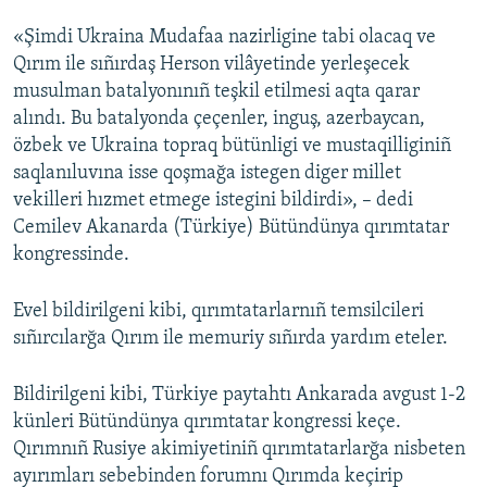
«Şimdi Ukraina Mudafaa nazirligine tabi olacaq ve
Русский
Qırım ile sıñırdaş Herson vilâyetinde yerleşecek
Українською
musulman batalyonınıñ teşkil etilmesi aqta qarar
alındı. Bu batalyonda çeçenler, inguş, azerbaycan,
QOŞULIÑIZ!
özbek ve Ukraina topraq bütünligi ve mustaqilliginiñ
saqlanıluvına isse qoşmağa istegen diger millet
vekilleri hızmet etmege istegini bildirdi», – dedi
Cemilev Akanarda (Türkiye) Bütündünya qırımtatar
RFE/RS bütün saytları
kongressinde.
Evel bildirilgeni kibi, qırımtatarlarnıñ temsilcileri
sıñırcılarğa Qırım ile memuriy sıñırda yardım eteler.
Bildirilgeni kibi, Türkiye paytahtı Ankarada avgust 1-2
künleri Bütündünya qırımtatar kongressi keçe.
Qırımnıñ Rusiye akimiyetiniñ qırımtatarlarğa nisbeten
ayırımları sebebinden forumnı Qırımda keçirip