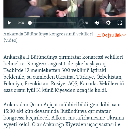
Русский
Українською
0:00
0:28
Ankarada Bütündünya kongressiniñ vekilleri
Doğru link
QOŞULIÑIZ!
(video)
Ankarağa II Bütündünya qırımtatar kongressi vekilleri
RFE/RS bütün saytları
kelmekte. Kongress avgust 1-de işke başlaycaq.
Tedbirde 12 memleketten 500 vekilniñ iştiraki
beklenile, şu cümleden Ukraina, Türkiye, Özbekistan,
Poloniya, Frenkistan, Rusiye, AQŞ, Kanada. Vekillerniñ
esas qısmı iyül 31 künü Kiyevden uçaq ile keldi.
Ankaradan Qırım.Aqiqat mühbiri bildirgeni kibi, saat
15:30 eki kün devamında Bütündünya qırımtatar
kongressi keçirilecek Bilkent musafirhanesine Ukraina
eyyeti keldi. Olar Ankarağa Kiyevden uçaq vastası ile