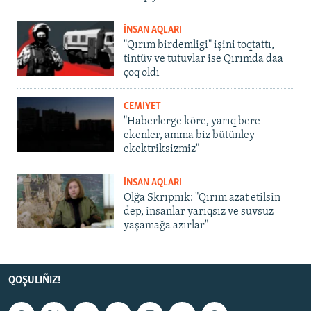
İNSAN AQLARI
"Qırım birdemligi" işini toqtattı,
tintüv ve tutuvlar ise Qırımda daa
çoq oldı
CEMİYET
"Haberlerge köre, yarıq bere
ekenler, amma biz bütünley
ekektriksizmiz"
İNSAN AQLARI
Olğa Skrıpnık: "Qırım azat etilsin
dep, insanlar yarıqsız ve suvsuz
yaşamağa azırlar"
QOŞULIÑIZ!