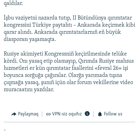
qaldılar.
İşbu vaziyetni nazarda tutıp, II Bütündünya qırımtatar
kongressini Türkiye paytahtı – Ankarada keçirmek kibi
qarar alındı. Ankarada qırımtatarlarnıñ eñ büyük
diasporası yaşamaqta.
Rusiye akimiyeti Kongressniñ keçirilmesinde telüke
kördi. Onı yasaq etip olamayıp, Qırımda Rusiye mahsus
hızmetleri er kün qırımtatar faallerini «fevral 26» işi
boyunca sorğuğa çağıralar. Olarğa yarımada tışına
çıqmağa yasaq, şunıñ içün olar forum vekillerine video
muracaatını yazdılar.
Paylaşmaq
VPN-siz oquñız
Follow us
*