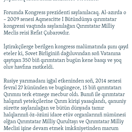
Forumda Kongress prezidenti saylanılacaq. Al-azırda o
– 2009 senesi Aqmescitte I Bütündünya qırımtatar
kongressi vaqtında saylanılağan Qırımtatar Milliy
Meclis reisi Refat Çubarovdır.
İştirakçilerge berilgen kongress malümatında şunı qayd
eteler ki, Sovet Birliginiñ dağıluvından soñ Vatanına
qaytqan 350 biñ qırımtatarı bugün kene basqı ve yoq
oluv havfına rastkeldi.
Rusiye yarımadanı işğal etkeninden soñ, 2014 senesi
fevral 27 kününden ve bugüngece, 15 biñ qırımtatarı
Qırımnı terk etmege mecbur oldı. Bunıñ ile qırımtatar
halqınıñ yetekçilerine Qırım kirişi yasaqlandı, qanuniy
sürette saylanılağan ve bütün dünyada tamır
halqlarınıñ öz-özüni idare etüv organlarınıñ nümünesi
olğan Qırımtatar Milliy Qurultayı ve Qırımtatar Milliy
Meclisi işine devam etmek imkâniyetinden marum