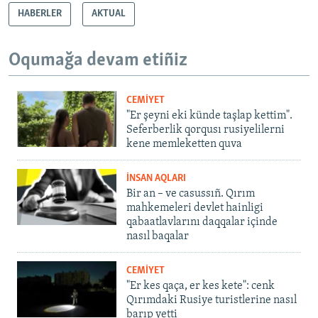
HABERLER
AKTUAL
Oqumağa devam etiñiz
CEMİYET
"Er şeyni eki künde taşlap kettim".
Seferberlik qorqusı rusiyelilerni
kene memleketten quva
İNSAN AQLARI
Bir an – ve casussıñ. Qırım
mahkemeleri devlet hainligi
qabaatlavlarını daqqalar içinde
nasıl baqalar
CEMİYET
"Er kes qaça, er kes kete": cenk
Qırımdaki Rusiye turistlerine nasıl
barıp yetti