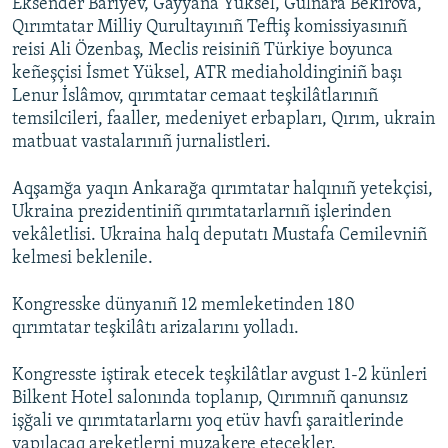
Eksender Bariyev, Gayyana Yüksel, Gülnara Bekirova,
Qırımtatar Milliy Qurultayınıñ Teftiş komissiyasınıñ
reisi Ali Özenbaş, Meclis reisiniñ Türkiye boyunca
keñeşçisi İsmet Yüksel, ATR mediaholdinginiñ başı
Lenur İslâmov, qırımtatar cemaat teşkilâtlarınıñ
temsilcileri, faaller, medeniyet erbapları, Qırım, ukrain
matbuat vastalarınıñ jurnalistleri.
Aqşamğa yaqın Ankarağa qırımtatar halqınıñ yetekçisi,
Ukraina prezidentiniñ qırımtatarlarnıñ işlerinden
vekâletlisi. Ukraina halq deputatı Mustafa Cemilevniñ
kelmesi beklenile.
Kongresske dünyanıñ 12 memleketinden 180
qırımtatar teşkilâtı arizalarını yolladı.
Kongresste iştirak etecek teşkilâtlar avgust 1-2 künleri
Bilkent Hotel salonında toplanıp, Qırımnıñ qanunsız
işğali ve qırımtatarlarnı yoq etüv havfı şaraitlerinde
yapılacaq areketlerni muzakere etecekler.