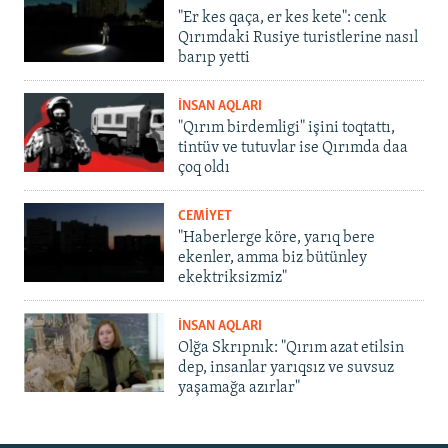
"Er kes qaça, er kes kete": cenk
Qırımdaki Rusiye turistlerine nasıl
barıp yetti
İNSAN AQLARI
"Qırım birdemligi" işini toqtattı,
tintüv ve tutuvlar ise Qırımda daa
çoq oldı
CEMİYET
"Haberlerge köre, yarıq bere
ekenler, amma biz bütünley
ekektriksizmiz"
İNSAN AQLARI
Olğa Skrıpnık: "Qırım azat etilsin
dep, insanlar yarıqsız ve suvsuz
yaşamağa azırlar"