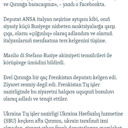
ve Qırımğa baracaqmız», – yazdı o Facebookta.
Русский
Deputat ANSA italyan neşirine aytqanı kibi, onıñ
Українською
siyasiy küçü Rusiyege nisbeten sanktsiyalarğa qarşı
çıqa, olarnı «çılğınlıq» olaraq adlandıra ve olarnıñ
QOŞULIÑIZ!
italyanlarnıñ menfaatına ters kelgenini tüşüne.
Manlio di Stefano Rusiye akimiyeti temsilcileri ile
RFE/RS bütün saytları
körüşüvge ümüdini bildirdi.
Evel Qırımğa bir qaç Frenkistan deputatı kelgen edi.
Ziyaret resmiy degil edi. Frenkistan Tış işler
nazirliginde bu ziyaretni halqara uquqnıñ bozuluvı
olaraq adladı ve tenqit ettiler.
Ukraina Tış işler nazirligi Ukraina Havfsızlıq hızmetine
(SBU) keçken afta Qırımnı, ukrain tarafınıñ izni