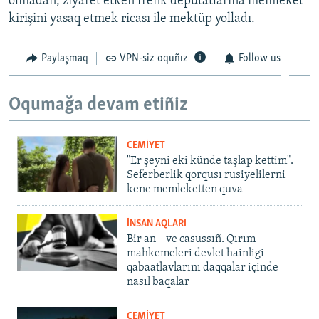
olmadan, ziyaret etken frenk deputatlarına memleket
kirişini yasaq etmek ricası ile mektüp yolladı.
Paylaşmaq
VPN-siz oquñız
Follow us
Oqumağa devam etiñiz
CEMİYET
"Er şeyni eki künde taşlap kettim".
Seferberlik qorqusı rusiyelilerni
kene memleketten quva
İNSAN AQLARI
Bir an – ve casussıñ. Qırım
mahkemeleri devlet hainligi
qabaatlavlarını daqqalar içinde
nasıl baqalar
CEMİYET