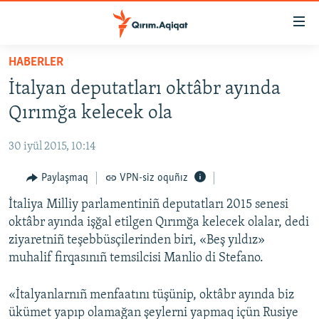
Link
açıqlığı
Esas
HABERLER
mündericege
HABERLER
İtalyan deputatları oktâbr ayında
qaytmaq
SİYASET
Baş
Qırımğa kelecek ola
İQTİSADİYAT
navigatsiyağa
qaytmaq
30 iyül 2015, 10:14
CEMİYET
Qıdıruvğa
MEDENİYET
Paylaşmaq
VPN-siz oquñız
qaytmaq
İNSAN AQLARI
İtaliya Milliy parlamentiniñ deputatları 2015 senesi
oktâbr ayında işğal etilgen Qırımğa kelecek olalar, dedi
VİDEO
ziyaretniñ teşebbüsçilerinden biri, «Beş yıldız»
SÜRET
muhalif firqasınıñ temsilcisi Manlio di Stefano.
BLOGLAR
«İtalyanlarnıñ menfaatını tüşünip, oktâbr ayında biz
FİKİR
ükümet yapıp olamağan şeylerni yapmaq içün Rusiye