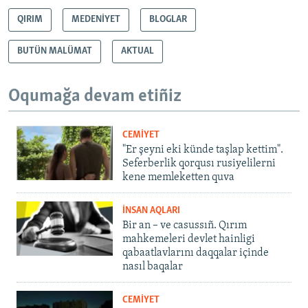
QIRIM
MEDENİYET
BLOGLAR
BUTÜN MALÜMAT
AKTUAL
Oqumağa devam etiñiz
CEMİYET
"Er şeyni eki künde taşlap kettim".
Seferberlik qorqusı rusiyelilerni
kene memleketten quva
İNSAN AQLARI
Bir an – ve casussıñ. Qırım
mahkemeleri devlet hainligi
qabaatlavlarını daqqalar içinde
nasıl baqalar
CEMİYET