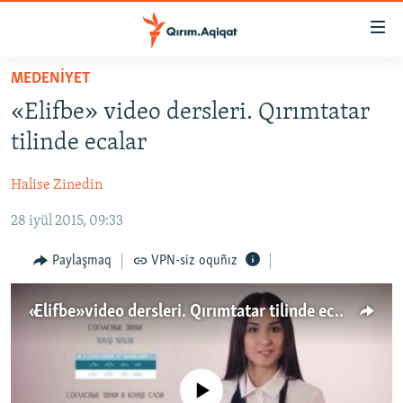
Link
açıqlığı
Esas
MEDENİYET
mündericege
HABERLER
«Elifbe» video dersleri. Qırımtatar
qaytmaq
SİYASET
Baş
tilinde ecalar
İQTİSADİYAT
navigatsiyağa
qaytmaq
Halise Zinedin
CEMİYET
Qıdıruvğa
28 iyül 2015, 09:33
MEDENİYET
qaytmaq
İNSAN AQLARI
Paylaşmaq
VPN-siz oquñız
VİDEO
«Elifbe» video dersleri. Qırımtatar tilinde ecalar
SÜRET
BLOGLAR
FİKİR
No media source currently available