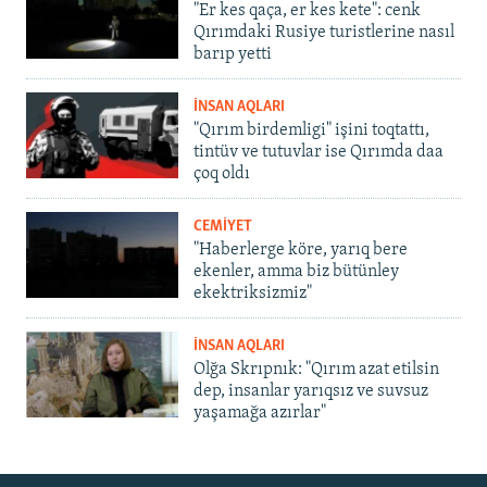
"Er kes qaça, er kes kete": cenk
Qırımdaki Rusiye turistlerine nasıl
barıp yetti
İNSAN AQLARI
"Qırım birdemligi" işini toqtattı,
tintüv ve tutuvlar ise Qırımda daa
çoq oldı
CEMİYET
"Haberlerge köre, yarıq bere
ekenler, amma biz bütünley
ekektriksizmiz"
İNSAN AQLARI
Olğa Skrıpnık: "Qırım azat etilsin
dep, insanlar yarıqsız ve suvsuz
yaşamağa azırlar"