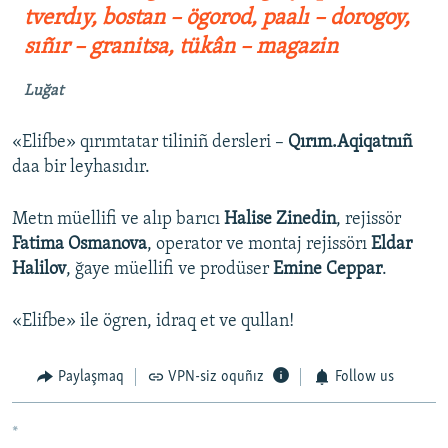
tverdıy, bostan – ögorod, paalı – dorogoy,
sıñır – granitsa, tükân – magazin
Luğat
«Elifbe» qırımtatar tiliniñ dersleri –
Qırım.Aqiqatnıñ
daa bir leyhasıdır.
Metn müellifi ve alıp barıcı
Halise Zinedin
, rejissör
Fatima Osmanova
, operator ve montaj rejissörı
Eldar
Halilov
, ğaye müellifi ve prodüser
Emine Ceppar
.
«Elifbe» ile ögren, idraq et ve qullan!
Paylaşmaq
VPN-siz oquñız
Follow us
*