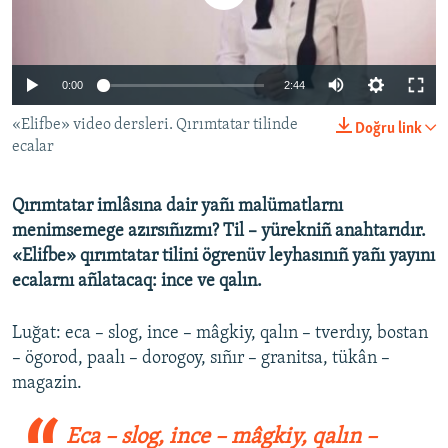
Русский
Українською
0:00
2:44
QOŞULIÑIZ!
«Elifbe» video dersleri. Qırımtatar tilinde
Doğru link
ecalar
Qırımtatar imlâsına dair yañı malümatlarnı
RFE/RS bütün saytları
menimsemege azırsıñızmı? Til – yürekniñ anahtarıdır.
«Elifbe» qırımtatar tilini ögrenüv leyhasınıñ yañı yayını
ecalarnı añlatacaq: ince ve qalın.
Luğat: eca – slog, ince – mâgkiy, qalın – tverdıy, bostan
– ögorod, paalı – dorogoy, sıñır – granitsa, tükân –
magazin.
Eca – slog, ince – mâgkiy, qalın –