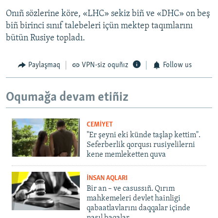
Onıñ sözlerine köre, «LHC» sekiz biñ ve «DHC» on beş
biñ birinci sınıf talebeleri içün mektep taqımlarını
bütün Rusiye topladı.
Paylaşmaq
VPN-siz oquñız
Follow us
Oqumağa devam etiñiz
CEMİYET
"Er şeyni eki künde taşlap kettim".
Seferberlik qorqusı rusiyelilerni
kene memleketten quva
İNSAN AQLARI
Bir an – ve casussıñ. Qırım
mahkemeleri devlet hainligi
qabaatlavlarını daqqalar içinde