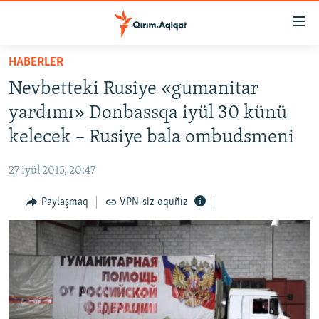
Link
açıqlığı
Esas
HABERLER
mündericege
HABERLER
Nevbetteki Rusiye «gumanitar
qaytmaq
SİYASET
Baş
yardımı» Donbassqa iyül 30 künü
İQTİSADİYAT
navigatsiyağa
kelecek – Rusiye bala ombudsmeni
qaytmaq
CEMİYET
Qıdıruvğa
27 iyül 2015, 20:47
MEDENİYET
qaytmaq
Paylaşmaq
VPN-siz oquñız
İNSAN AQLARI
VİDEO
SÜRET
BLOGLAR
FİKİR