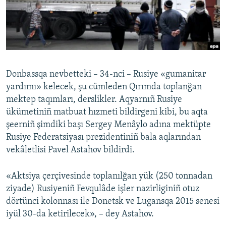
Русский
Українською
QOŞULIÑIZ!
Donbassqa nevbetteki – 34-nci – Rusiye «gumanitar
yardımı» kelecek, şu cümleden Qırımda toplanğan
mektep taqımları, derslikler. Aqyarnıñ Rusiye
RFE/RS bütün saytları
ükümetiniñ matbuat hızmeti bildirgeni kibi, bu aqta
şeerniñ şimdiki başı Sergey Menâylo adına mektüpte
Rusiye Federatsiyası prezidentiniñ bala aqlarından
vekâletlisi Pavel Astahov bildirdi.
«Aktsiya çerçivesinde toplanılğan yük (250 tonnadan
ziyade) Rusiyeniñ Fevqulâde işler nazirliginiñ otuz
dörtünci kolonnası ile Donetsk ve Lugansqa 2015 senesi
iyül 30-da ketirilecek», – dey Astahov.