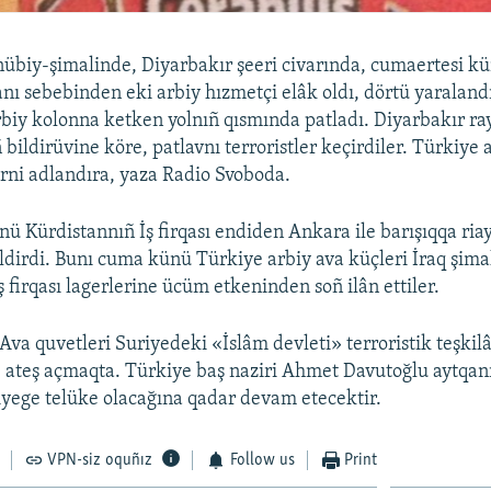
übiy-şimalinde, Diyarbakır şeeri civarında, cumaertesi k
nı sebebinden eki arbiy hızmetçi elâk oldı, dörtü yaralandı.
rbiy kolonna ketken yolnıñ qısmında patladı. Diyarbakır ra
bildirüvine köre, patlavnı terroristler keçirdiler. Türkiye 
rni adlandıra, yaza Radio Svoboda.
ü Kürdistannıñ İş firqası endiden Ankara ile barışıqqa ria
ldirdi. Bunı cuma künü Türkiye arbiy ava küçleri İraq şima
 firqası lagerlerine ücüm etkeninden soñ ilân ettiler.
Ava quvetleri Suriyedeki «İslâm devleti» terroristik teşkilâ
 ateş açmaqta. Türkiye baş naziri Ahmet Davutoğlu aytqanı
yege telüke olacağına qadar devam etecektir.
VPN-siz oquñız
Follow us
Print