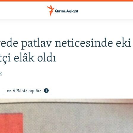
ede patlav neticesinde eki
çi elâk oldı
09
VPN-siz oquñız