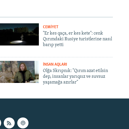
CEMİYET
"Er kes qaça, er kes kete": cenk
Qırımdaki Rusiye turistlerine nasıl
barıp yetti
İNSAN AQLARI
Olğa Skrıpnık: "Qırım azat etilsin
dep, insanlar yarıqsız ve suvsuz
yaşamağa azırlar"