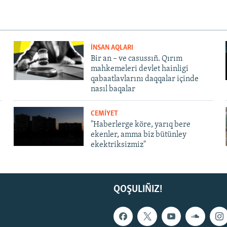
İNSAN AQLARI
Bir an – ve casussıñ. Qırım
mahkemeleri devlet hainligi
qabaatlavlarını daqqalar içinde
nasıl baqalar
CEMİYET
"Haberlerge köre, yarıq bere
ekenler, amma biz bütünley
ekektriksizmiz"
QOŞULIÑIZ!