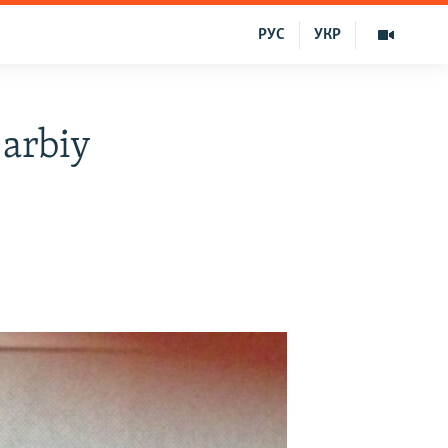
РУС
УКР
 arbiy