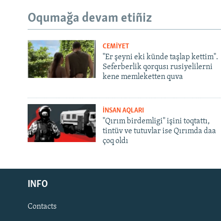
Oqumağa devam etiñiz
CEMİYET
"Er şeyni eki künde taşlap kettim".
Seferberlik qorqusı rusiyelilerni
kene memleketten quva
İNSAN AQLARI
"Qırım birdemligi" işini toqtattı,
tintüv ve tutuvlar ise Qırımda daa
çoq oldı
Русский
INFO
Українською
Contacts
QOŞULIÑIZ!