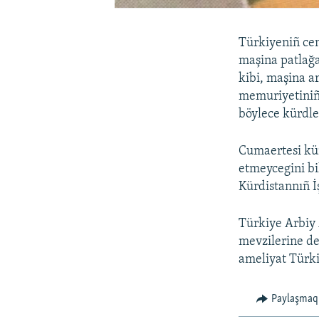
Türkiyeniñ cen
maşina patlağa
kibi, maşina a
memuriyetiniñ 
böylece kürdle
Cumaertesi kün
etmeycegini bi
Kürdistannıñ İş
Türkiye Arbiy 
mevzilerine de
ameliyat Türki
Paylaşmaq