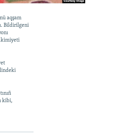
ünü aqşam
 Bildirilgeni
yonı
akimiyeti
yet
lindeki
tınıñ
 kibi,