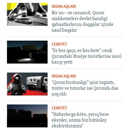
İNSAN AQLARI
Bir an – ve casussıñ. Qırım
mahkemeleri devlet hainligi
qabaatlavlarını daqqalar içinde
nasıl baqalar
CEMİYET
"Er kes qaça, er kes kete": cenk
Qırımdaki Rusiye turistlerine nasıl
barıp yetti
İNSAN AQLARI
"Qırım birdemligi" işini toqtattı,
tintüv ve tutuvlar ise Qırımda daa
çoq oldı
CEMİYET
"Haberlerge köre, yarıq bere
ekenler, amma biz bütünley
ekektriksizmiz"