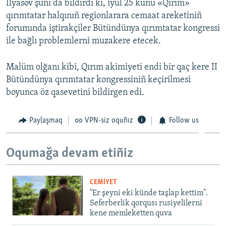
İlyasov şunı da bildirdi ki, iyül 25 künü «Qırım»
qırımtatar halqınıñ regionlarara cemaat areketiniñ
forumında iştirakçiler Bütündünya qırımtatar kongressi
ile bağlı problemlerni muzakere etecek.
Malüm olğanı kibi, Qırım akimiyeti endi bir qaç kere II
Bütündünya qırımtatar kongressiniñ keçirilmesi
boyunca öz qasevetini bildirgen edi.
Paylaşmaq
VPN-siz oquñız
Follow us
Oqumağa devam etiñiz
CEMİYET
"Er şeyni eki künde taşlap kettim".
Seferberlik qorqusı rusiyelilerni
kene memleketten quva