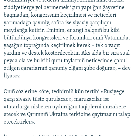
«Cumhuriyet ve federal akimiyetlerniñ milletlerara
ziddiyetlerge yol bermemek içün yapılğan ğayretine
Русский
baqmadan, köngerssniñ keçirilmesi ve neticeleri
Українською
yarımadağa qavmiy, soñra ise siyasiy qarşılıqnı
meydanğa ketirir. Eminim, er angi halqnıñ bu kibi
bütündünya kongressleri ve forumları onıñ Vatanında,
QOŞULIÑIZ!
yaşağan toprağında keçirilmek kerek – tek o vaqıt
yardım ve destek kösterilecektir. Aks alda bir sıra sual
peyda ola ve bu kibi qurultaylarnıñ neticesinde qabul
RFE/RS bütün saytları
etilgen qararlarnıñ qanuniy olğanı şübe doğura», – dey
İlyasov.
Onıñ sözlerine köre, tedbirniñ kün tertibi «Rusiyege
qarşı siyasiy tüste qurulacaq», maruzacılar ise
«tatarlarğa nisbeten uydurılğan taqiplerni muzakere
etecek ve Qırımnıñ Ukraina terkibine qaytmasını talap
etecektirler».