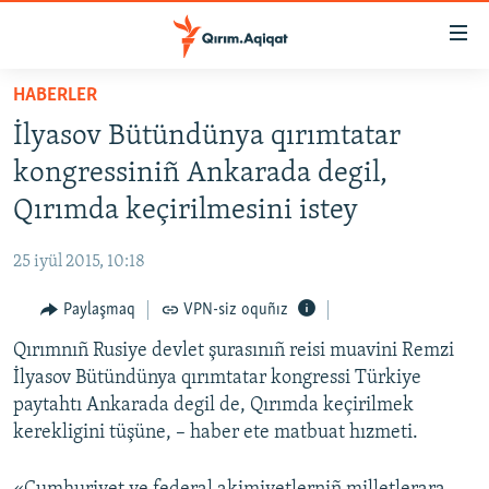
Link
açıqlığı
Esas
HABERLER
mündericege
HABERLER
İlyasov Bütündünya qırımtatar
qaytmaq
SİYASET
Baş
kongressiniñ Ankarada degil,
İQTİSADİYAT
navigatsiyağa
Qırımda keçirilmesini istey
qaytmaq
CEMİYET
Qıdıruvğa
25 iyül 2015, 10:18
MEDENİYET
qaytmaq
Paylaşmaq
VPN-siz oquñız
İNSAN AQLARI
Qırımnıñ Rusiye devlet şurasınıñ reisi muavini Remzi
VİDEO
İlyasov Bütündünya qırımtatar kongressi Türkiye
SÜRET
paytahtı Ankarada degil de, Qırımda keçirilmek
BLOGLAR
kerekligini tüşüne, – haber ete matbuat hızmeti.
FİKİR