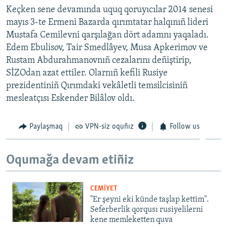
Keçken sene devamında uquq qoruyıcılar 2014 senesi
mayıs 3-te Ermeni Bazarda qırımtatar halqınıñ lideri
Mustafa Cemilevni qarşılağan dört adamnı yaqaladı.
Edem Ebulisov, Tair Smedlâyev, Musa Apkerimov ve
Rustam Abdurahmanovnıñ cezalarını deñiştirip,
SİZOdan azat ettiler. Olarnıñ kefili Rusiye
prezidentiniñ Qırımdaki vekâletli temsilcisiniñ
mesleatçısı Eskender Bilâlov oldı.
Paylaşmaq
VPN-siz oquñız
Follow us
Oqumağa devam etiñiz
CEMİYET
"Er şeyni eki künde taşlap kettim".
Seferberlik qorqusı rusiyelilerni
kene memleketten quva