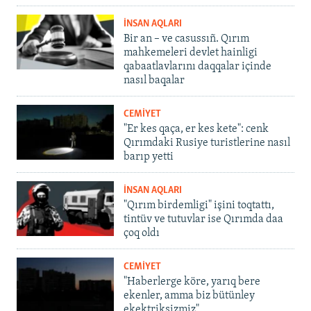
İNSAN AQLARI
Bir an – ve casussıñ. Qırım
mahkemeleri devlet hainligi
qabaatlavlarını daqqalar içinde
nasıl baqalar
CEMİYET
"Er kes qaça, er kes kete": cenk
Qırımdaki Rusiye turistlerine nasıl
barıp yetti
İNSAN AQLARI
"Qırım birdemligi" işini toqtattı,
tintüv ve tutuvlar ise Qırımda daa
çoq oldı
CEMİYET
"Haberlerge köre, yarıq bere
ekenler, amma biz bütünley
ekektriksizmiz"