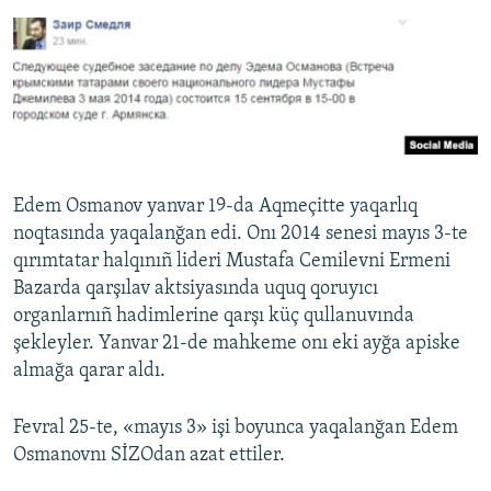
Edem Osmanov yanvar 19-da Aqmeçitte yaqarlıq
noqtasında yaqalanğan edi. Onı 2014 senesi mayıs 3-te
qırımtatar halqınıñ lideri Mustafa Cemilevni Ermeni
Bazarda qarşılav aktsiyasında uquq qoruyıcı
organlarnıñ hadimlerine qarşı küç qullanuvında
şekleyler. Yanvar 21-de mahkeme onı eki ayğa apiske
almağa qarar aldı.
Fevral 25-te, «mayıs 3» işi boyunca yaqalanğan Edem
Osmanovnı SİZOdan azat ettiler.