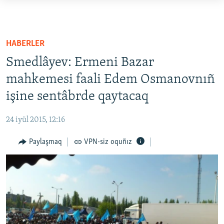
Link
açıqlığı
HABERLER
Esas
SİYASET
HABERLER
mündericege
İQTİSADİYAT
Smedlâyev: Ermeni Bazar
qaytmaq
CEMİYET
Baş
mahkemesi faali Edem Osmanovnıñ
navigatsiyağa
işine sentâbrde qaytacaq
MEDENİYET
qaytmaq
İNSAN AQLARI
Qıdıruvğa
24 iyül 2015, 12:16
qaytmaq
VİDEO
Paylaşmaq
VPN-siz oquñız
SÜRET
BLOGLAR
FİKİR
Русский