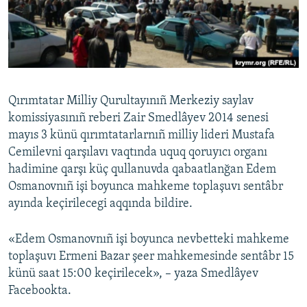
Українською
QOŞULIÑIZ!
Qırımtatar Milliy Qurultayınıñ Merkeziy saylav
RFE/RS bütün saytları
komissiyasınıñ reberi Zair Smedlâyev 2014 senesi
mayıs 3 künü qırımtatarlarnıñ milliy lideri Mustafa
Cemilevni qarşılavı vaqtında uquq qoruyıcı organı
hadimine qarşı küç qullanuvda qabaatlanğan Edem
Osmanovnıñ işi boyunca mahkeme toplaşuvı sentâbr
ayında keçirilecegi aqqında bildire.
«Edem Osmanovnıñ işi boyunca nevbetteki mahkeme
toplaşuvı Ermeni Bazar şeer mahkemesinde sentâbr 15
künü saat 15:00 keçirilecek», – yaza Smedlâyev
Facebookta.