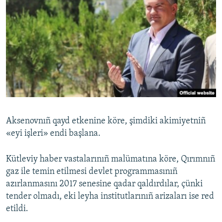
Aksenovnıñ qayd etkenine köre, şimdiki akimiyetniñ
«eyi işleri» endi başlana.
Kütleviy haber vastalarınıñ malümatına köre, Qırımnıñ
gaz ile temin etilmesi devlet programmasınıñ
azırlanmasını 2017 senesine qadar qaldırdılar, çünki
tender olmadı, eki leyha institutlarınıñ arizaları ise red
etildi.