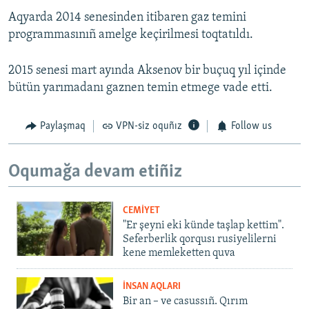
Aqyarda 2014 senesinden itibaren gaz temini
programmasınıñ amelge keçirilmesi toqtatıldı.
2015 senesi mart ayında Aksenov bir buçuq yıl içinde
bütün yarımadanı gaznen temin etmege vade etti.
Paylaşmaq
VPN-siz oquñız
Follow us
Oqumağa devam etiñiz
CEMİYET
"Er şeyni eki künde taşlap kettim".
Seferberlik qorqusı rusiyelilerni
kene memleketten quva
İNSAN AQLARI
Bir an – ve casussıñ. Qırım