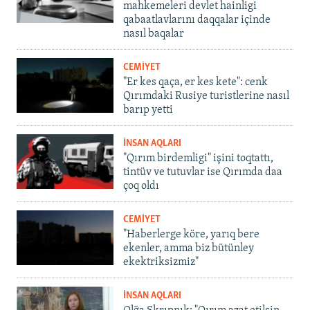
mahkemeleri devlet hainligi
qabaatlavlarını daqqalar içinde
nasıl baqalar
CEMİYET
"Er kes qaça, er kes kete": cenk
Qırımdaki Rusiye turistlerine nasıl
barıp yetti
İNSAN AQLARI
"Qırım birdemligi" işini toqtattı,
tintüv ve tutuvlar ise Qırımda daa
çoq oldı
CEMİYET
"Haberlerge köre, yarıq bere
ekenler, amma biz bütünley
ekektriksizmiz"
İNSAN AQLARI