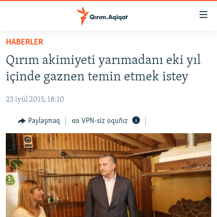
Link
açıqlığı
Esas
HABERLER
mündericege
HABERLER
Qırım akimiyeti yarımadanı eki yıl
qaytmaq
SİYASET
Baş
içinde gaznen temin etmek istey
İQTİSADİYAT
navigatsiyağa
qaytmaq
23 iyül 2015, 18:10
CEMİYET
Qıdıruvğa
MEDENİYET
Paylaşmaq
VPN-siz oquñız
qaytmaq
İNSAN AQLARI
VİDEO
SÜRET
BLOGLAR
FİKİR