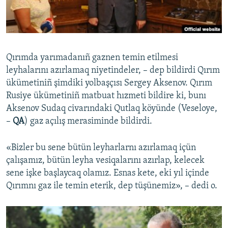
Русский
Українською
Qırımda yarımadanıñ gaznen temin etilmesi
QOŞULIÑIZ!
leyhalarını azırlamaq niyetindeler, – dep bildirdi Qırım
ükümetiniñ şimdiki yolbaşçısı Sergey Aksenov. Qırım
Rusiye ükümetiniñ matbuat hızmeti bildire ki, bunı
Aksenov Sudaq civarındaki Qutlaq köyünde (Veseloye,
RFE/RS bütün saytları
–
QA
) gaz açılış merasiminde bildirdi.
«Bizler bu sene bütün leyharlarnı azırlamaq içün
çalışamız, bütün leyha vesiqalarını azırlap, kelecek
sene işke başlaycaq olamız. Esnas kete, eki yıl içinde
Qırımnı gaz ile temin eterik, dep tüşünemiz», – dedi o.