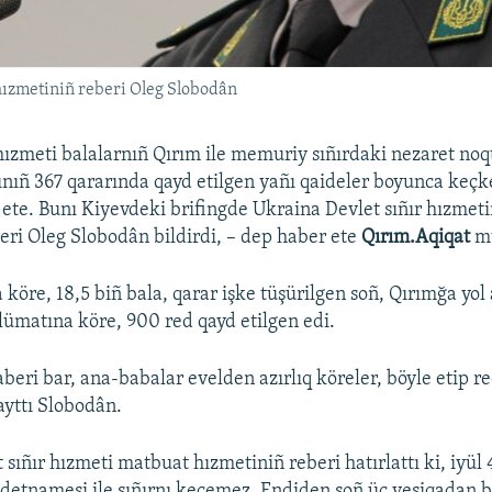
hızmetiniñ reberi Oleg Slobodân
hızmeti balalarnıñ Qırım ile memuriy sıñırdaki nezaret noq
ınıñ 367 qararında qayd etilgen yañı qaideler boyunca ke
d ete. Bunı Kiyevdeki brifingde Ukraina Devlet sıñır hızmet
eri Oleg Slobodân bildirdi, – dep haber ete
Qırım.Aqiqat
m
 köre, 18,5 biñ bala, qarar işke tüşürilgen soñ, Qırımğa yol
ümatına köre, 900 red qayd etilgen edi.
eri bar, ana-babalar evelden azırlıq köreler, böyle etip re
ayttı Slobodân.
sıñır hızmeti matbuat hızmetiniñ reberi hatırlattı ki, iyül 
detnamesi ile sıñırnı keçemez. Endiden soñ üç vesiqadan bi