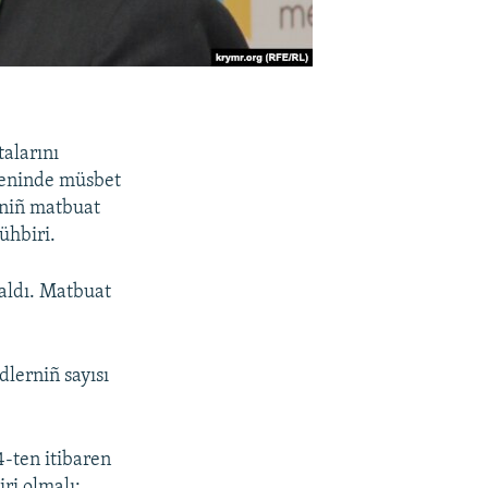
talarını
çkeninde müsbet
iniñ matbuat
ühbiri.
 aldı. Matbuat
dlerniñ sayısı
4-ten itibaren
ri olmalı: