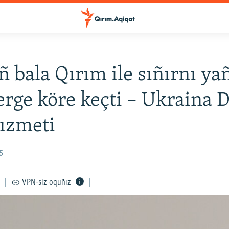
ñ bala Qırım ile sıñırnı ya
erge köre keçti – Ukraina D
hızmeti
5
VPN-siz oquñız