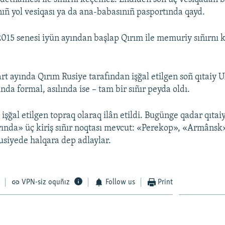
nıñ yol vesiqası ya da ana-babasınıñ pasportında qayd.
2015 senesi iyün ayından başlap Qırım ile memuriy sıñırnı 
rt ayında Qırım Rusiye tarafından işğal etilgen soñ qıtaiy 
da formal, asılında ise – tam bir sıñır peyda oldı.
işğal etilgen topraq olaraq ilân etildi. Bugünge qadar qıta
ırında» üç kiriş sıñır noqtası mevcut: «Perekop», «Armâns
Rusiyede halqara dep adlaylar.
VPN-siz oquñız
Follow us
Print