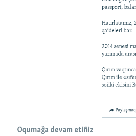
passport, bala
Hatırlatamız, 
qaideleri bar.
2014 senesi ma
yarımada arasın
Qırım vaqtınca 
Qırım ile «sıñ
soñki ekisini 
Paylaşmaq
Oqumağa devam etiñiz