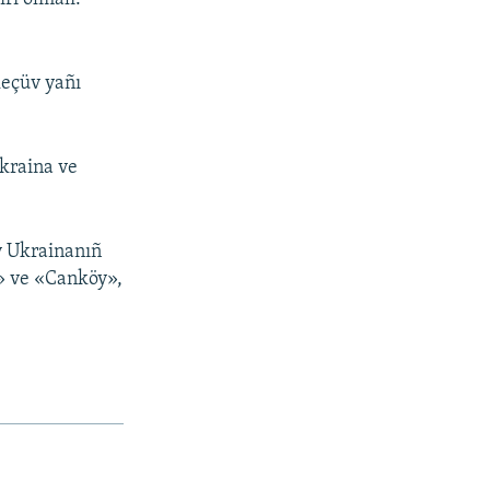
keçüv yañı
Ukraina ve
iy Ukrainanıñ
k» ve «Canköy»,