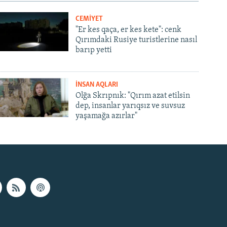
CEMİYET
"Er kes qaça, er kes kete": cenk
Qırımdaki Rusiye turistlerine nasıl
barıp yetti
İNSAN AQLARI
Olğa Skrıpnık: "Qırım azat etilsin
dep, insanlar yarıqsız ve suvsuz
yaşamağa azırlar"