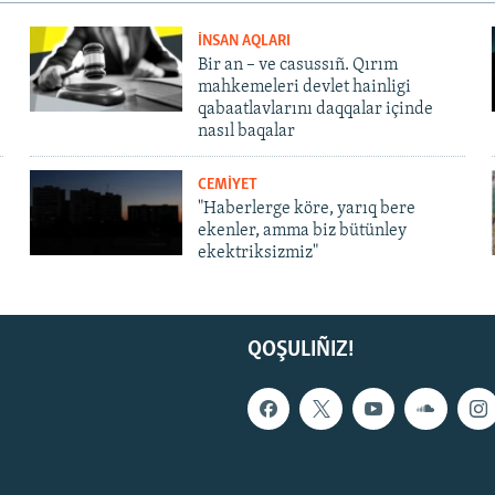
İNSAN AQLARI
Bir an – ve casussıñ. Qırım
mahkemeleri devlet hainligi
qabaatlavlarını daqqalar içinde
nasıl baqalar
CEMİYET
"Haberlerge köre, yarıq bere
ekenler, amma biz bütünley
ekektriksizmiz"
QOŞULIÑIZ!