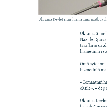
Ukraina Devlet sıñır hızmetiniñ matbuat 
Ukraina Sıñır 
Nazirler Şuras
taraflarnı qay
hızmetiniñ reb
Onıñ aytqanına
hızmetiniñ mal
«Cemaatnıñ hab
eksile», – dep 
Ukraina Devlet 
bala doğuv şea