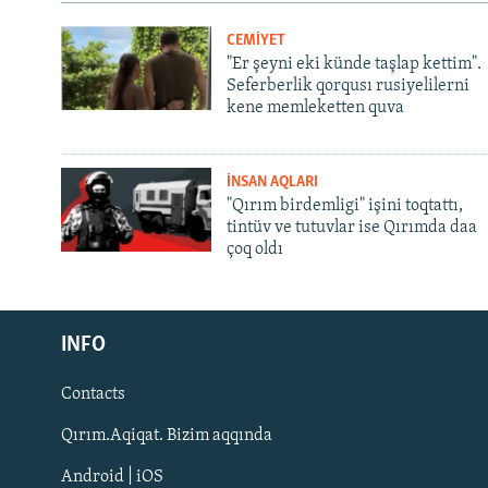
CEMİYET
"Er şeyni eki künde taşlap kettim".
Seferberlik qorqusı rusiyelilerni
kene memleketten quva
İNSAN AQLARI
"Qırım birdemligi" işini toqtattı,
tintüv ve tutuvlar ise Qırımda daa
çoq oldı
Русский
INFO
Українською
Contacts
QOŞULIÑIZ!
Qırım.Aqiqat. Bizim aqqında
Android | iOS