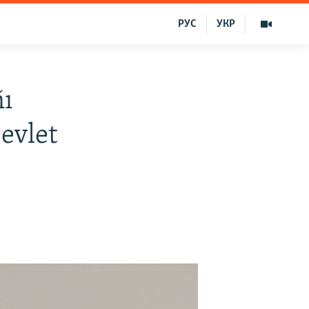
РУС
УКР
ñı
evlet