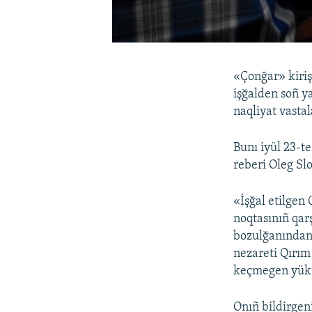
«Çonğar» kiriş
işğalden soñ y
naqliyat vastal
Bunı iyül 23-t
reberi Oleg Sl
«İşğal etilgen
noqtasınıñ qar
bozulğanından 
nezareti Qırı
keçmegen yükni
Onıñ bildirgen