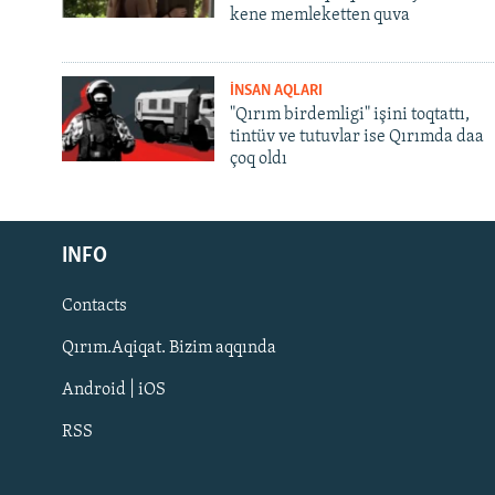
kene memleketten quva
İNSAN AQLARI
"Qırım birdemligi" işini toqtattı,
tintüv ve tutuvlar ise Qırımda daa
çoq oldı
Русский
INFO
Українською
Contacts
QOŞULIÑIZ!
Qırım.Aqiqat. Bizim aqqında
Android | iOS
RSS
RFE/RS bütün saytları