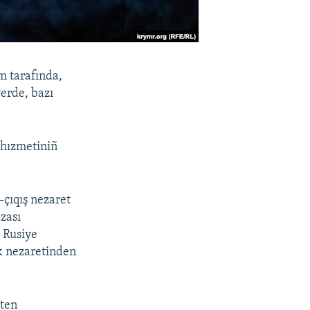
m tarafında,
yerde, bazı
 hızmetiniñ
-çıqış nezaret
zası
 Rusiye
k nezaretinden
pten