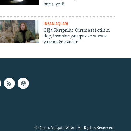
barıp yetti
İNSAN AQLARI
Olğa Skrıpnık: "Qırım azat etilsin
dep, insanlar yarıqsız ve suvsuz
yaşamağa azırlar"
© Qırım.Aqiqat, 2026 | All Rights Reserved.