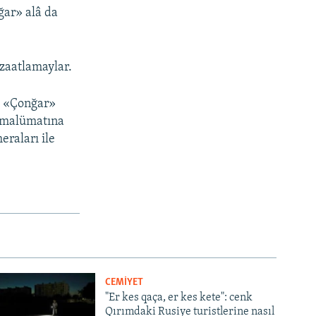
nğar» alâ da
izaatlamaylar.
a «Çonğar»
n malümatına
eraları ile
CEMİYET
"Er kes qaça, er kes kete": cenk
Qırımdaki Rusiye turistlerine nasıl