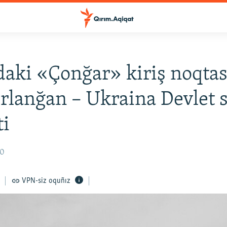
aki «Çonğar» kiriş noqtas
ñırlanğan – Ukraina Devlet s
ti
40
VPN-siz oquñız