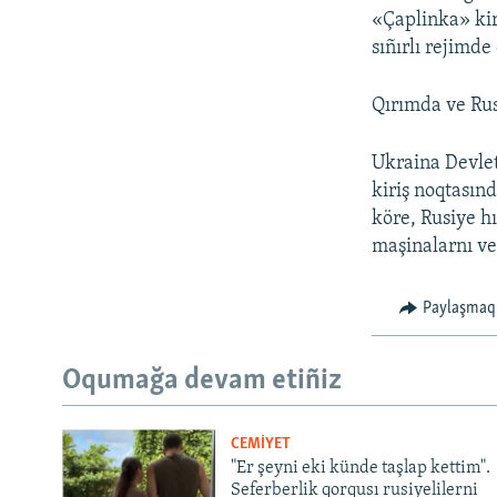
«Çaplinka» kiri
sıñırlı rejimde 
Qırımda ve Rus
Ukraina Devlet
kiriş noqtasın
köre, Rusiye h
maşinalarnı ve
Paylaşmaq
Oqumağa devam etiñiz
CEMİYET
"Er şeyni eki künde taşlap kettim".
Seferberlik qorqusı rusiyelilerni