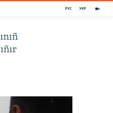
РУС
УКР
ınıñ
ıñır