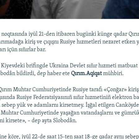
 noqtasında iyül 21-den itibaren bugünki künge qadar Qırı
arımadağa kiriş ve çıqışnı Rusiye hızmetleri nezaret etken 
arı içün sıñırlar bar.
e Kiyevdeki brifingde Ukraina Devlet sıñır hızmeti matbuat
obodân bildirdi, dep haber ete
Qırım.Aqiqat
mühbiri.
 Qırım Muhtar Cumhuriyetinde Rusiye tarafı «Çonğar» kiriş
şısında Rusiye Federatsiyasınıñ sıñır hızmetiniñ elektron ba
sebep yük ve adamlarnı kirsetmey. İşğal etilgen Canköyde
m Muhtar Cumhuriyetinde yaşağan vatandaşlarnı ve gümrü
 kirsete», – dep ayta Slobodân.
ine köre, iyül 22-de saat 15-ten saat 18-ge qadar aynı sebe