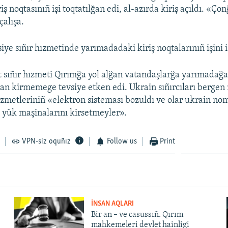
ş noqtasınıñ işi toqtatılğan edi, al-azırda kiriş açıldı. «Ço
çalışa.
iye sıñır hızmetinde yarımadadaki kiriş noqtalarınıñ işini 
 sıñır hızmeti Qırımğa yol alğan vatandaşlarğa yarımadağ
dan kirmemege tevsiye etken edi. Ukrain sıñırcıları berge
ızmetleriniñ «elektron sisteması bozuldı ve olar ukrain nom
 yük maşinalarını kirsetmeyler».
VPN-siz oquñız
Follow us
Print
İNSAN AQLARI
Bir an – ve casussıñ. Qırım
mahkemeleri devlet hainligi