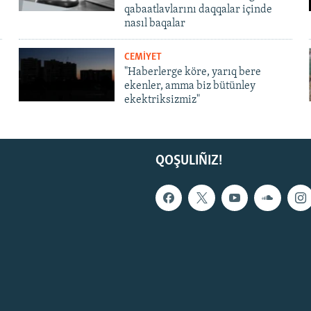
qabaatlavlarını daqqalar içinde
nasıl baqalar
CEMİYET
"Haberlerge köre, yarıq bere
ekenler, amma biz bütünley
ekektriksizmiz"
QOŞULIÑIZ!