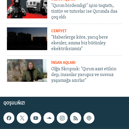
"Qırım birdemligi" işini toqtattı,
tintüv ve tutuvlar ise Qırımda daa
çoq oldı
CEMİYET
"Haberlerge köre, yarıq bere
ekenler, amma biz bütünley
ekektriksizmiz"
İNSAN AQLARI
Olğa Skrıpnık: "Qırım azat etilsin
dep, insanlar yarıqsız ve suvsuz
yaşamağa azırlar"
QOŞULIÑIZ!