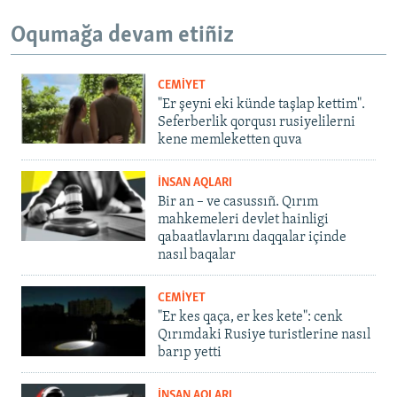
Oqumağa devam etiñiz
CEMİYET
"Er şeyni eki künde taşlap kettim".
Seferberlik qorqusı rusiyelilerni
kene memleketten quva
İNSAN AQLARI
Bir an – ve casussıñ. Qırım
mahkemeleri devlet hainligi
qabaatlavlarını daqqalar içinde
nasıl baqalar
CEMİYET
"Er kes qaça, er kes kete": cenk
Qırımdaki Rusiye turistlerine nasıl
barıp yetti
İNSAN AQLARI