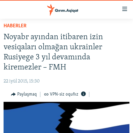
Link
açıqlığı
Esas
HABERLER
mündericege
HABERLER
Noyabr ayından itibaren izin
qaytmaq
SİYASET
Baş
vesiqaları olmağan ukrainler
İQTİSADİYAT
navigatsiyağa
Rusiyege 3 yıl devamında
qaytmaq
CEMİYET
kiremezler – FMH
Qıdıruvğa
MEDENİYET
qaytmaq
22 iyül 2015, 15:30
İNSAN AQLARI
Paylaşmaq
VPN-siz oquñız
VİDEO
SÜRET
BLOGLAR
FİKİR