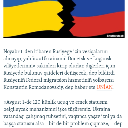
Русский
Українською
QOŞULIÑIZ!
Noyabr 1-den itibaren Rusiyege izin vesiqalarını
almayıp, yalıñız «Ukrainanıñ Donetsk ve Lugansk
RFE/RS bütün saytları
vilâyetleriniñ» sakinleri kirip olurlar, digerleri içün
Rusiyede bulunuv qaideleri deñişecek, dep bildirdi
Rusiyeniñ Federal migratsion hızmetiniñ yolbaşçısı
Konstantin Romodanovskiy, dep haber ete
UNİAN
.
«Avgust 1-de 120 künlik uquq ve emek statusını
belgileycek mehanizmni işke tüşüremiz. Ukraina
vatandaşı çalışmaq ruhsetini, vaqtınca yaşav izni ya da
başqa statusnı alsa – bir de bir problem çıqmaz», – dep