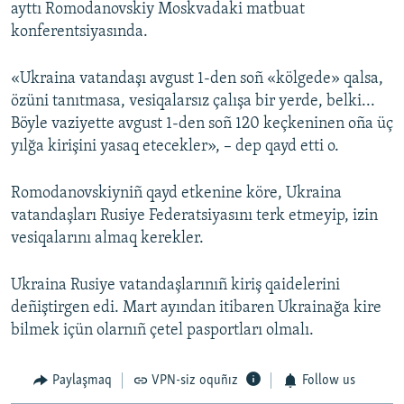
ayttı Romodanovskiy Moskvadaki matbuat
konferentsiyasında.
«Ukraina vatandaşı avgust 1-den soñ «kölgede» qalsa,
özüni tanıtmasa, vesiqalarsız çalışa bir yerde, belki...
Böyle vaziyette avgust 1-den soñ 120 keçkeninen oña üç
yılğa kirişini yasaq etecekler», – dep qayd etti o.
Romodanovskiyniñ qayd etkenine köre, Ukraina
vatandaşları Rusiye Federatsiyasını terk etmeyip, izin
vesiqalarını almaq kerekler.
Ukraina Rusiye vatandaşlarınıñ kiriş qaidelerini
deñiştirgen edi. Mart ayından itibaren Ukrainağa kire
bilmek içün olarnıñ çetel pasportları olmalı.
Paylaşmaq
VPN-siz oquñız
Follow us