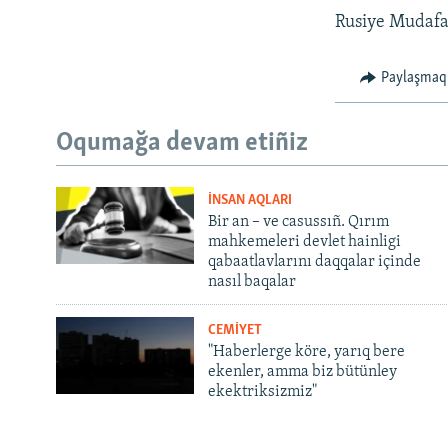
Rusiye Mudafaa
Paylaşmaq
Oqumağa devam etiñiz
İNSAN AQLARI
Bir an – ve casussıñ. Qırım
mahkemeleri devlet hainligi
qabaatlavlarını daqqalar içinde
nasıl baqalar
CEMİYET
"Haberlerge köre, yarıq bere
ekenler, amma biz bütünley
ekektriksizmiz"