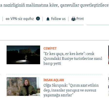
 nazirliginiñ malümatına köre, qaravullar quvetleştirilece
VPN-siz oquñız
Follow us
Print
CEMİYET
"Er kes qaça, er kes kete": cenk
Qırımdaki Rusiye turistlerine nasıl
barıp yetti
İNSAN AQLARI
Olğa Skrıpnık: "Qırım azat etilsin
dep, insanlar yarıqsız ve suvsuz
yaşamağa azırlar"