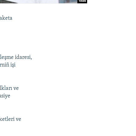
raketa
leşme idaresi,
niñ işi
lkları ve
usiye
etleri ve