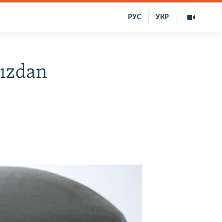
РУС
УКР
sızdan