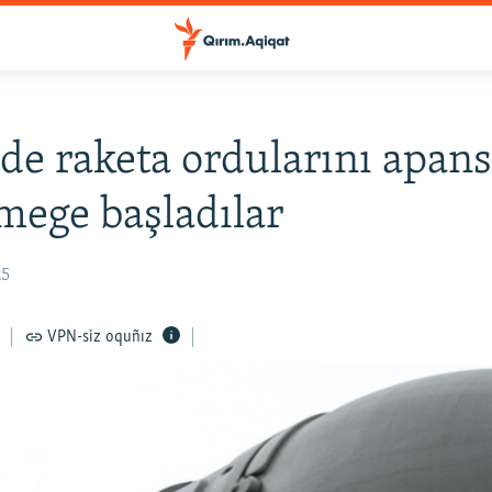
de raketa ordularını apan
mege başladılar
25
VPN-siz oquñız