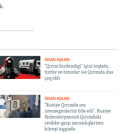
k.
İNSAN AQLARI
"Qırım birdemligi" işini toqtattı,
tintüv ve tutuvlar ise Qırımda daa
çoq oldı
İNSAN AQLARI
"Rusiye Qırımda onı
istemegenlerini bile edi". Rusiye
Federatsiyasınıñ Qırımdaki
cenkke qarşı narazılıqlarnen
küreşi aqqında