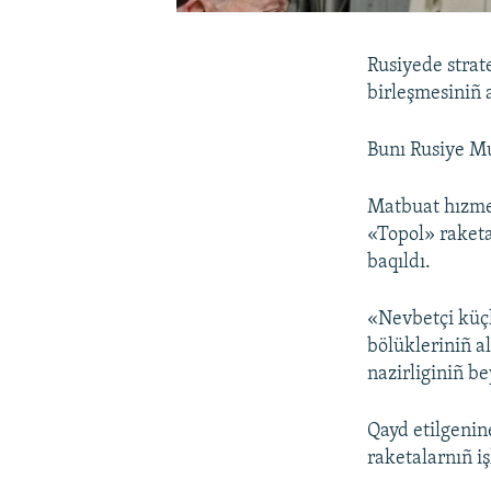
Rusiyede strat
birleşmesiniñ 
Bunı Rusiye Mu
Matbuat hızme
«Topol» raketa
baqıldı.
«Nevbetçi küçle
bölükleriniñ a
nazirliginiñ b
Qayd etilgenin
raketalarnıñ i