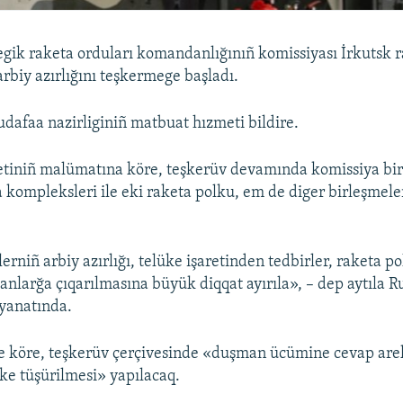
egik raketa orduları komandanlığınıñ komissiyası İrkutsk 
arbiy azırlığını teşkermege başladı.
dafaa nazirliginiñ matbuat hızmeti bildire.
tiniñ malümatına köre, teşkerüv devamında komissiya bir
 kompleksleri ile eki raketa polku, em de diger birleşmeler
rniñ arbiy azırlığı, telüke işaretinden tedbirler, raketa po
lanlarğa çıqarılmasına büyük diqqat ayırıla», – dep aytıla R
eyanatında.
e köre, teşkerüv çerçivesinde «duşman ücümine cevap arek
şke tüşürilmesi» yapılacaq.