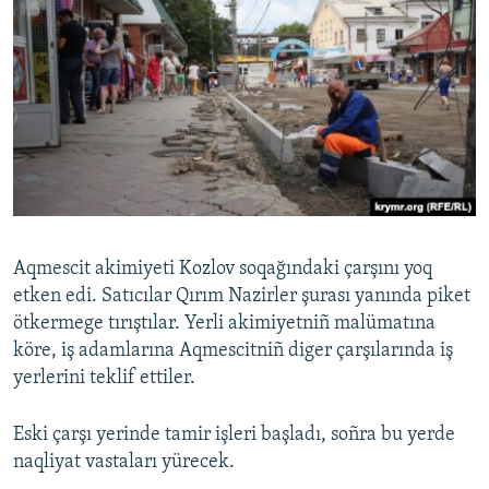
Aqmescit akimiyeti Kozlov soqağındaki çarşını yoq
etken edi. Satıcılar Qırım Nazirler şurası yanında piket
ötkermege tırıştılar. Yerli akimiyetniñ malümatına
köre, iş adamlarına Aqmescitniñ diger çarşılarında iş
yerlerini teklif ettiler.
Eski çarşı yerinde tamir işleri başladı, soñra bu yerde
naqliyat vastaları yürecek.