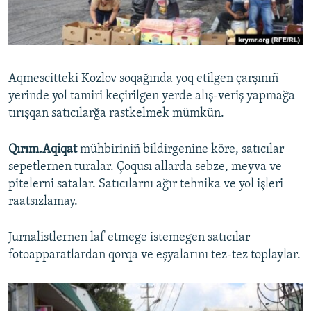
Русский
Українською
Aqmescitteki Kozlov soqağında yoq etilgen çarşınıñ
QOŞULIÑIZ!
yerinde yol tamiri keçirilgen yerde alış-veriş yapmağa
tırışqan satıcılarğa rastkelmek mümkün.
Qırım.Aqiqat
mühbiriniñ bildirgenine köre, satıcılar
RFE/RS bütün saytları
sepetlernen turalar. Çoqusı allarda sebze, meyva ve
pitelerni satalar. Satıcılarnı ağır tehnika ve yol işleri
raatsızlamay.
Jurnalistlernen laf etmege istemegen satıcılar
fotoapparatlardan qorqa ve eşyalarını tez-tez toplaylar.