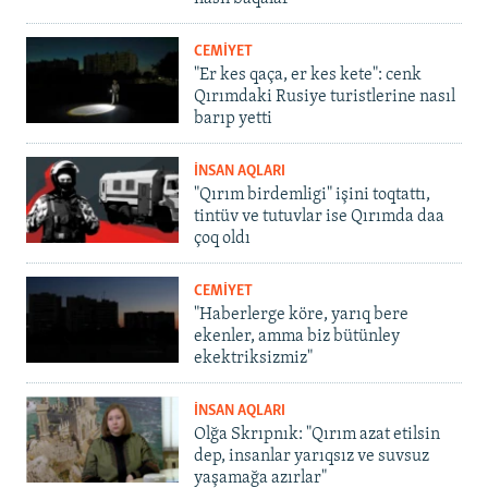
CEMİYET
"Er kes qaça, er kes kete": cenk
Qırımdaki Rusiye turistlerine nasıl
barıp yetti
İNSAN AQLARI
"Qırım birdemligi" işini toqtattı,
tintüv ve tutuvlar ise Qırımda daa
çoq oldı
CEMİYET
"Haberlerge köre, yarıq bere
ekenler, amma biz bütünley
ekektriksizmiz"
İNSAN AQLARI
Olğa Skrıpnık: "Qırım azat etilsin
dep, insanlar yarıqsız ve suvsuz
yaşamağa azırlar"