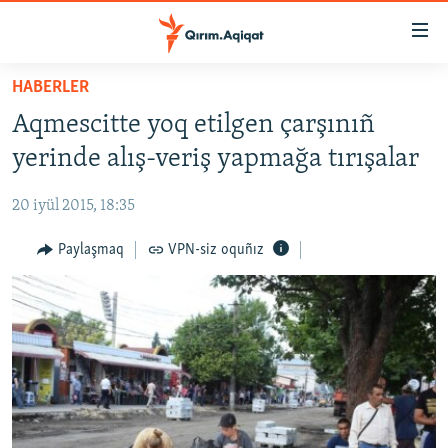
Link
açıqlığı
Esas
HABERLER
mündericege
HABERLER
Aqmescitte yoq etilgen çarşınıñ
qaytmaq
SİYASET
Baş
yerinde alış-veriş yapmağa tırışalar
İQTİSADİYAT
navigatsiyağa
qaytmaq
20 iyül 2015, 18:35
CEMİYET
Qıdıruvğa
MEDENİYET
Paylaşmaq
VPN-siz oquñız
qaytmaq
İNSAN AQLARI
VİDEO
SÜRET
BLOGLAR
FİKİR