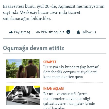
Bazarertesi künü, iyül 20-de, Aqmescit memuriyetiniñ
saytında Merkeziy bazar civarında ticaret
sıñırlanacağını bildirdiler.
Paylaşmaq
VPN-siz oquñız
Follow us
Oqumağa devam etiñiz
CEMİYET
"Er şeyni eki künde taşlap kettim".
Seferberlik qorqusı rusiyelilerni
kene memleketten quva
İNSAN AQLARI
Bir an – ve casussıñ. Qırım
mahkemeleri devlet hainligi
qabaatlavlarını daqqalar içinde
nasıl baqalar