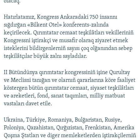
olacaq.
Hatırlatamız, Kongress Ankaradaki 750 insannı
sığdırğan «Bilkent Otel» konferents-zalında
keçirilecek. Qırımtatar cemaat teşkilâtları vekilleriniñ
Kongressni iştirakçi ve musafir olaraq ziyaret etmek
isteklerini bildirgenlerniñ sayısı çoq olğanından sebep
teşkilâtçılar büyük zalnı sayladılar.
II Bütündünya qırımtatar kongressiniñ işine Qurultay
ve Meclisni tanığan ve olarnıñ qararlarına köre faaliyet
köstergen bütün qırımtatar cemaat, siyaset teşkilâtları
ve areketleri, fond, sanat taqımları, milliy matbuat
vastaları davet etile.
Ukraina, Türkiye, Romaniya, Bulğaristan, Rusiye,
Poloniya, Qazahistan, Qırğızistan, Frenkistan, Amerika
Qoşma Ştatları ve diger memleketlerden iştirakçilerniñ