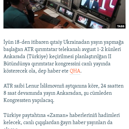
Русский
Українською
QOŞULIÑIZ!
İyün 18-den itibaren qıtaiy Ukrainadan yayın yapmağa
başlağan ATR qırımtatar telekanalı avgust 1-2 künleri
Ankarada (Türkiye) keçirilmesi planlaştırılğan II
RFE/RS bütün saytları
Bütündünya qırımtatar kongressini canlı yayında
kösterecek ola, dep haber ete
QHA
.
ATR saibi Lenur İslâmovnıñ aytqanına köre, 24 saatten
8 saat devamında yayın Ankaradan, şu cümleden
Kongressten yapılacaq.
Türkiye paytahtına «Zaman» haberleriniñ hadimleri
kelecek, canlı çıqışlardan ğayrı haber yayınları da