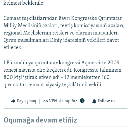
kelmesi beklenile.
Cemaat teşkilâtlarından ğayrı Kongresske Qırımtatar
Milliy Meclisiniñ azaları, tevtiş komissiyasınıñ azaları,
regional Meclislerniñ reisleri ve olarnıñ muavinleri,
Qırım musulmanları Diniy idaresiniñ vekilleri davet
etilecek.
I Bütündünya qırımtatar kongressi Aqmescitte 2009
senesi mayısta olıp keçken edi. Kongresste tahminen
800 kişi iştirak etken edi – 12 memleketten 160
qırımtatar cemaat-siyasiy teşkilâtınıñ vekili.
Paylaşmaq
VPN-siz oquñız
Follow us
Oqumağa devam etiñiz