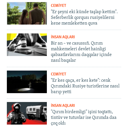
CEMİYET
"Er şeyni eki künde taşlap kettim".
Seferberlik qorqusı rusiyelilerni
kene memleketten quva
İNSAN AQLARI
Bir an – ve casussıñ. Qırım
mahkemeleri devlet hainligi
qabaatlavlarını daqqalar içinde
nasıl baqalar
CEMİYET
"Er kes qaça, er kes kete": cenk
Qırımdaki Rusiye turistlerine nasıl
barıp yetti
İNSAN AQLARI
"Qırım birdemligi" işini toqtattı,
tintüv ve tutuvlar ise Qırımda daa
çoq oldı