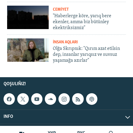
CEMİYET
"Haberlerge köre, yarıq bere
ekenler, amma biz bütünley
ekektriksizmiz"
İNSAN AQLARI
Olğa Skrıpnık: "Qırım azat etilsin
dep, insanlar yarıqsız ve suvsuz
yaşamağa azırlar"
QOŞULIÑIZ!
INFO
© Qırım.Aqiqat, 2026 | All Rights Reserved.