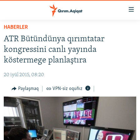
Link
açıqlığı
Esas
HABERLER
mündericege
HABERLER
ATR Bütündünya qırımtatar
qaytmaq
SİYASET
Baş
kongressini canlı yayında
İQTİSADİYAT
navigatsiyağa
köstermege planlaştıra
qaytmaq
CEMİYET
Qıdıruvğa
20 iyül 2015, 08:20
MEDENİYET
qaytmaq
Paylaşmaq
VPN-siz oquñız
İNSAN AQLARI
VİDEO
SÜRET
BLOGLAR
FİKİR