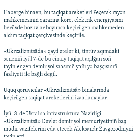
Русский
Haberge binaen, bu taqiqat areketleri Peçersk rayon
mahkemesiniñ qararına köre, elektrik energiyasını
Українською
berüvde bozuvlar boyunca keçirilgen mahkemeden
aldım taqiqat çerçivesinde keçirile.
QOŞULIÑIZ!
«Ukrzaliznıtsâda» qayd eteler ki, tintüv aqımdaki
seneniñ iyül 7-de bu cinaiy taqiqat açılğan soñ
tayinlengen demir yol saasınıñ yañı yolbaşçısınıñ
RFE/RS bütün saytları
faaliyeti ile bağlı degil.
Uquq qoruyıcılar «Ukrzaliznıtsâ» binalarında
keçirilgen taqiqat areketlerini izaatlamaylar.
İyül 8-de Ukraina infrastruktura Nazirligi
«Ukrzaliznıtsâ» Devlet demir yol memuriyetiniñ baş
müdir vazifelerini eda etecek Aleksandr Zavgorodniyni
tayin etti.