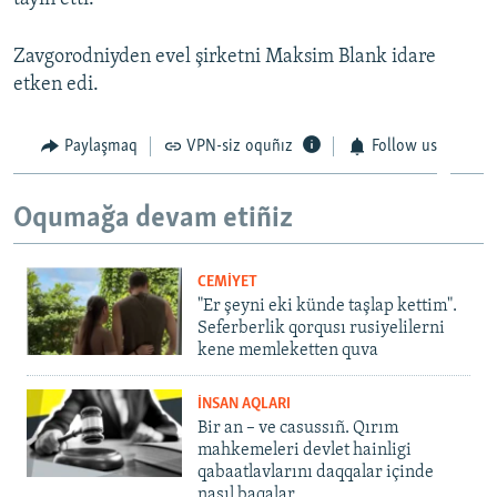
Zavgorodniyden evel şirketni Maksim Blank idare
etken edi.
Paylaşmaq
VPN-siz oquñız
Follow us
Oqumağa devam etiñiz
CEMİYET
"Er şeyni eki künde taşlap kettim".
Seferberlik qorqusı rusiyelilerni
kene memleketten quva
İNSAN AQLARI
Bir an – ve casussıñ. Qırım
mahkemeleri devlet hainligi
qabaatlavlarını daqqalar içinde
nasıl baqalar