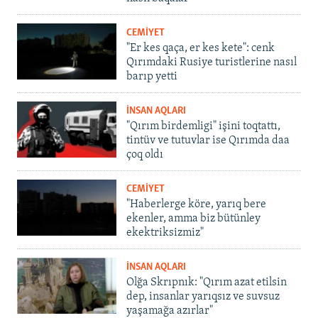
CEMİYET
"Er kes qaça, er kes kete": cenk
Qırımdaki Rusiye turistlerine nasıl
barıp yetti
İNSAN AQLARI
"Qırım birdemligi" işini toqtattı,
tintüv ve tutuvlar ise Qırımda daa
çoq oldı
CEMİYET
"Haberlerge köre, yarıq bere
ekenler, amma biz bütünley
ekektriksizmiz"
İNSAN AQLARI
Olğa Skrıpnık: "Qırım azat etilsin
dep, insanlar yarıqsız ve suvsuz
yaşamağa azırlar"