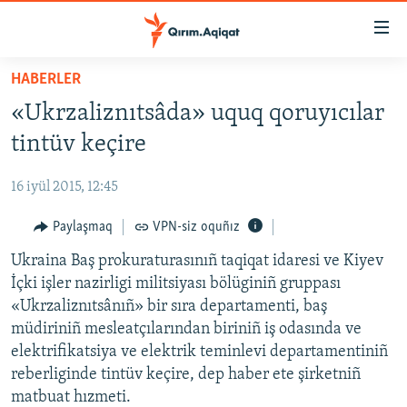
Link
açıqlığı
Esas
HABERLER
mündericege
HABERLER
«Ukrzaliznıtsâda» uquq qoruyıcılar
qaytmaq
SİYASET
Baş
tintüv keçire
İQTİSADİYAT
navigatsiyağa
qaytmaq
16 iyül 2015, 12:45
CEMİYET
Qıdıruvğa
MEDENİYET
Paylaşmaq
VPN-siz oquñız
qaytmaq
İNSAN AQLARI
Ukraina Baş prokuraturasınıñ taqiqat idaresi ve Kiyev
İçki işler nazirligi militsiyası bölüginiñ gruppası
VİDEO
«Ukrzaliznıtsânıñ» bir sıra departamenti, baş
SÜRET
müdiriniñ mesleatçılarından biriniñ iş odasında ve
elektrifikatsiya ve elektrik teminlevi departamentiniñ
BLOGLAR
reberliginde tintüv keçire, dep haber ete şirketniñ
FİKİR
matbuat hızmeti.