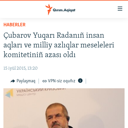
Link
açıqlığı
Esas
HABERLER
mündericege
HABERLER
Çubarov Yuqarı Radanıñ insan
qaytmaq
SİYASET
Baş
aqları ve milliy azlıqlar meseleleri
İQTİSADİYAT
navigatsiyağa
komitetiniñ azası oldı
qaytmaq
CEMİYET
Qıdıruvğa
15 iyül 2015, 13:20
MEDENİYET
qaytmaq
Paylaşmaq
VPN-siz oquñız
İNSAN AQLARI
VİDEO
SÜRET
BLOGLAR
FİKİR