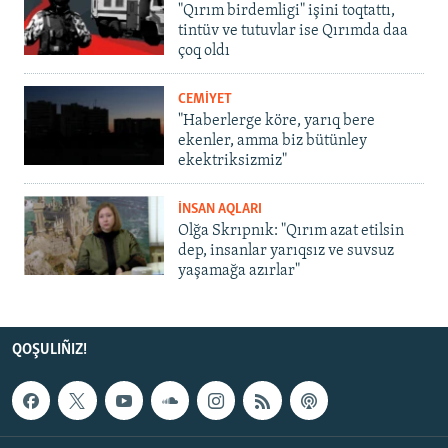
"Qırım birdemligi" işini toqtattı,
tintüv ve tutuvlar ise Qırımda daa
çoq oldı
CEMİYET
"Haberlerge köre, yarıq bere
ekenler, amma biz bütünley
ekektriksizmiz"
İNSAN AQLARI
Olğa Skrıpnık: "Qırım azat etilsin
dep, insanlar yarıqsız ve suvsuz
yaşamağa azırlar"
QOŞULIÑIZ!