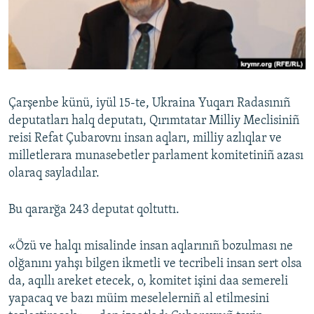
Русский
Українською
QOŞULIÑIZ!
Çarşenbe künü, iyül 15-te, Ukraina Yuqarı Radasınıñ
deputatları halq deputatı, Qırımtatar Milliy Meclisiniñ
reisi Refat Çubarovnı insan aqları, milliy azlıqlar ve
RFE/RS bütün saytları
milletlerara munasebetler parlament komitetiniñ azası
olaraq sayladılar.
Bu qararğa 243 deputat qoltuttı.
«Özü ve halqı misalinde insan aqlarınıñ bozulması ne
olğanını yahşı bilgen ikmetli ve tecribeli insan sert olsa
da, aqıllı areket etecek, o, komitet işini daa semereli
yapacaq ve bazı müim meselelerniñ al etilmesini