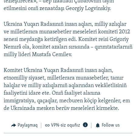
tezleştirecek», – dep izaatladı Çubarovnıñ tayin
etilmesini onıñ zenaatdaşı Georgiy Logvinskiy.
Ukraina Yuqarı Radasınıñ insan aqları, milliy azlıqlar
ve milletlerara munasebetler meseleleri komiteti 2012
senesi meydanğa ketirilgen edi. Komitet reisi Grigoriy
Nemırâ ola, komitet azaları sırasında – qırımtatarlarnıñ
milliy lideri Mustafa Cemilev.
Komitet Ukraina Yuqarı Radasınıñ insan aqları,
etnomilliy siyaset, milletlerara munasebetler, tamır
halqlar ve milliy azlıqlarnıñ aqlarından vekâletlisiniñ
faaliyetini idare ete. Onıñ faaliyet alanına
immigratsiya, qaçaqlar, mecburen köçip kelgenler, em
de Ukrainada mesken berüv meseleleri kirmekte.
Paylaşmaq
VPN-siz oquñız
Follow us