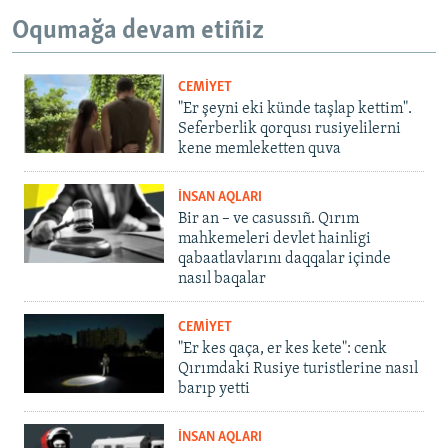
Oqumağa devam etiñiz
CEMİYET
"Er şeyni eki künde taşlap kettim".
Seferberlik qorqusı rusiyelilerni
kene memleketten quva
İNSAN AQLARI
Bir an – ve casussıñ. Qırım
mahkemeleri devlet hainligi
qabaatlavlarını daqqalar içinde
nasıl baqalar
CEMİYET
"Er kes qaça, er kes kete": cenk
Qırımdaki Rusiye turistlerine nasıl
barıp yetti
İNSAN AQLARI