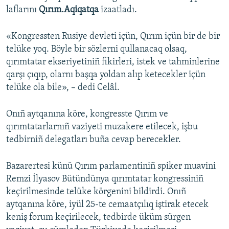
laflarını
Qırım.Aqiqatqa
izaatladı.
«Kongressten Rusiye devleti içün, Qırım içün bir de bir
telüke yoq. Böyle bir sözlerni qullanacaq olsaq,
qırımtatar ekseriyetiniñ fikirleri, istek ve tahminlerine
qarşı çıqıp, olarnı başqa yoldan alıp ketecekler içün
telüke ola bile», – dedi Celâl.
Onıñ aytqanına köre, kongresste Qırım ve
qırımtatarlarnıñ vaziyeti muzakere etilecek, işbu
tedbirniñ delegatları buña cevap berecekler.
Bazarertesi künü Qırım parlamentiniñ spiker muavini
Remzi İlyasov Bütündünya qırımtatar kongressiniñ
keçirilmesinde telüke körgenini bildirdi. Onıñ
aytqanına köre, iyül 25-te cemaatçılıq iştirak etecek
keniş forum keçirilecek, tedbirde üküm sürgen