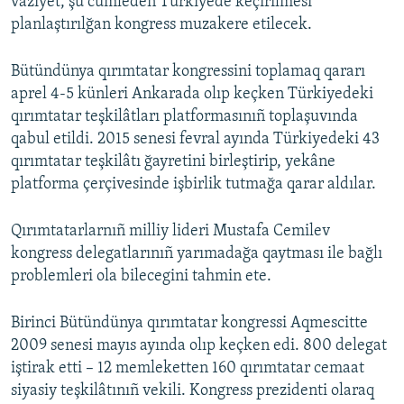
vaziyet, şu cümleden Türkiyede keçirilmesi
planlaştırılğan kongress muzakere etilecek.
Bütündünya qırımtatar kongressini toplamaq qararı
aprel 4-5 künleri Ankarada olıp keçken Türkiyedeki
qırımtatar teşkilâtları platformasınıñ toplaşuvında
qabul etildi. 2015 senesi fevral ayında Türkiyedeki 43
qırımtatar teşkilâtı ğayretini birleştirip, yekâne
platforma çerçivesinde işbirlik tutmağa qarar aldılar.
Qırımtatarlarnıñ milliy lideri Mustafa Cemilev
kongress delegatlarınıñ yarımadağa qaytması ile bağlı
problemleri ola bilecegini tahmin ete.
Birinci Bütündünya qırımtatar kongressi Aqmescitte
2009 senesi mayıs ayında olıp keçken edi. 800 delegat
iştirak etti – 12 memleketten 160 qırımtatar cemaat
siyasiy teşkilâtınıñ vekili. Kongress prezidenti olaraq