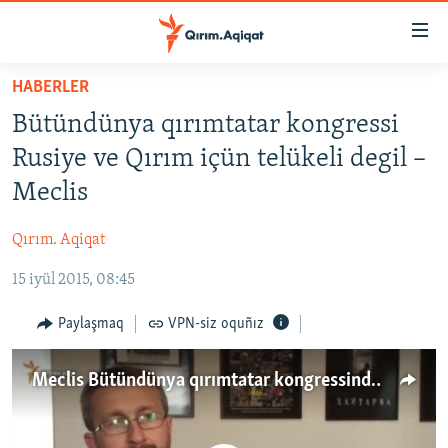
Link
açıqlığı
Esas
HABERLER
mündericege
HABERLER
Bütündünya qırımtatar kongressi
qaytmaq
SİYASET
Baş
Rusiye ve Qırım içün telükeli degil –
İQTİSADİYAT
navigatsiyağa
Meclis
qaytmaq
CEMİYET
Qıdıruvğa
Qırım. Aqiqat
MEDENİYET
qaytmaq
15 iyül 2015, 08:45
İNSAN AQLARI
VİDEO
Paylaşmaq
VPN-siz oquñız
SÜRET
Meclis Bütündünya qırımtatar kongressinden qorqmamağa çağıra (video)
BLOGLAR
FİKİR