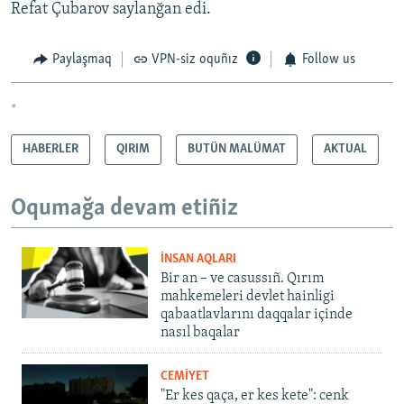
Refat Çubarov saylanğan edi.
Paylaşmaq
VPN-siz oquñız
Follow us
*
HABERLER
QIRIM
BUTÜN MALÜMAT
AKTUAL
Oqumağa devam etiñiz
İNSAN AQLARI
Bir an – ve casussıñ. Qırım
mahkemeleri devlet hainligi
qabaatlavlarını daqqalar içinde
nasıl baqalar
CEMİYET
"Er kes qaça, er kes kete": cenk