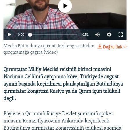
No media source currently available
Русский
Українською
0:00
0:51
QOŞULIÑIZ!
Meclis Bütündünya qırımtatar kongressinden
Doğru link
qorqmamağa çağıra (video)
RFE/RS bütün saytları
Qırımtatar Milliy Meclisi reisiniñ birinci muavini
Nariman Celâlnıñ aytqanına köre, Türkiyede avgust
ayınıñ başında keçirilmesi planlaştırılğan Bütündünya
qırımtatar kongressi Rusiye ya da Qırım içün telükeli
degil.
Böylece o Qırımnıñ Rusiye Devlet şurasınıñ spiker
muavini Remzi İlyasovnıñ Ankarada keçirilecek
Bütündünya qırımtatar kongressiniñ telükesi aqqında