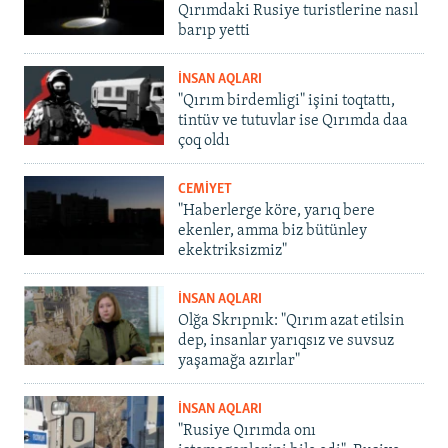
Qırımdaki Rusiye turistlerine nasıl
barıp yetti
İNSAN AQLARI
"Qırım birdemligi" işini toqtattı,
tintüv ve tutuvlar ise Qırımda daa
çoq oldı
CEMİYET
"Haberlerge köre, yarıq bere
ekenler, amma biz bütünley
ekektriksizmiz"
İNSAN AQLARI
Olğa Skrıpnık: "Qırım azat etilsin
dep, insanlar yarıqsız ve suvsuz
yaşamağa azırlar"
İNSAN AQLARI
"Rusiye Qırımda onı