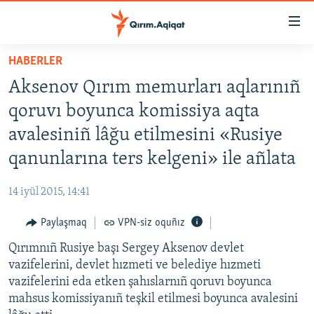
Link
açıqlığı
Esas
HABERLER
mündericege
HABERLER
Aksenov Qırım memurları aqlarınıñ
qaytmaq
SİYASET
Baş
qoruvı boyunca komissiya aqta
İQTİSADİYAT
navigatsiyağa
avalesiniñ lâğu etilmesini «Rusiye
qaytmaq
CEMİYET
qanunlarına ters kelgeni» ile añlata
Qıdıruvğa
MEDENİYET
qaytmaq
14 iyül 2015, 14:41
İNSAN AQLARI
Paylaşmaq
VPN-siz oquñız
VİDEO
Qırımnıñ Rusiye başı Sergey Aksenov devlet
SÜRET
vazifelerini, devlet hızmeti ve belediye hızmeti
BLOGLAR
vazifelerini eda etken şahıslarnıñ qoruvı boyunca
mahsus komissiyanıñ teşkil etilmesi boyunca avalesini
FİKİR