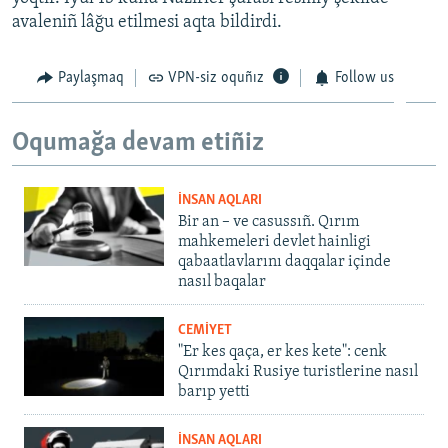
avaleniñ lâğu etilmesi aqta bildirdi.
Paylaşmaq
VPN-siz oquñız
Follow us
Oqumağa devam etiñiz
İNSAN AQLARI
Bir an – ve casussıñ. Qırım
mahkemeleri devlet hainligi
qabaatlavlarını daqqalar içinde
nasıl baqalar
CEMİYET
"Er kes qaça, er kes kete": cenk
Qırımdaki Rusiye turistlerine nasıl
barıp yetti
İNSAN AQLARI