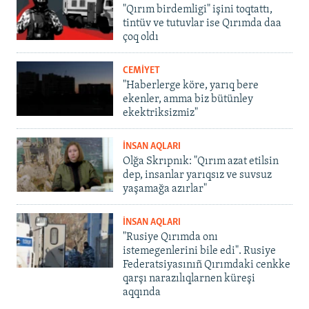
"Qırım birdemligi" işini toqtattı,
tintüv ve tutuvlar ise Qırımda daa
çoq oldı
CEMİYET
"Haberlerge köre, yarıq bere
ekenler, amma biz bütünley
ekektriksizmiz"
İNSAN AQLARI
Olğa Skrıpnık: "Qırım azat etilsin
dep, insanlar yarıqsız ve suvsuz
yaşamağa azırlar"
İNSAN AQLARI
"Rusiye Qırımda onı
istemegenlerini bile edi". Rusiye
Federatsiyasınıñ Qırımdaki cenkke
qarşı narazılıqlarnen küreşi
aqqında