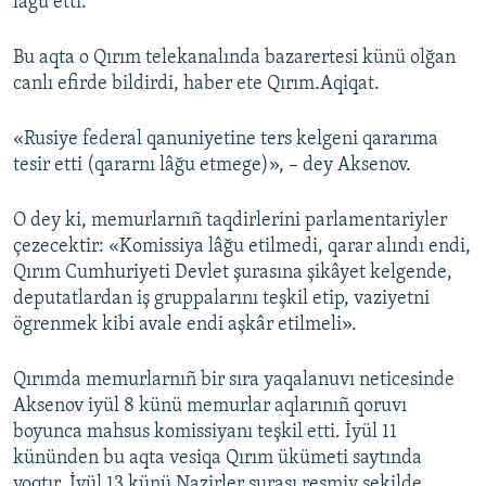
lâğu etti.
Русский
Bu aqta o Qırım telekanalında bazarertesi künü olğan
Українською
canlı efirde bildirdi, haber ete Qırım.Aqiqat.
QOŞULIÑIZ!
«Rusiye federal qanuniyetine ters kelgeni qararıma
tesir etti (qararnı lâğu etmege)», – dey Aksenov.
O dey ki, memurlarnıñ taqdirlerini parlamentariyler
RFE/RS bütün saytları
çezecektir: «Komissiya lâğu etilmedi, qarar alındı endi,
Qırım Cumhuriyeti Devlet şurasına şikâyet kelgende,
deputatlardan iş gruppalarını teşkil etip, vaziyetni
ögrenmek kibi avale endi aşkâr etilmeli».
Qırımda memurlarnıñ bir sıra yaqalanuvı neticesinde
Aksenov iyül 8 künü memurlar aqlarınıñ qoruvı
boyunca mahsus komissiyanı teşkil etti. İyül 11
kününden bu aqta vesiqa Qırım ükümeti saytında
yoqtır. İyül 13 künü Nazirler şurası resmiy şekilde