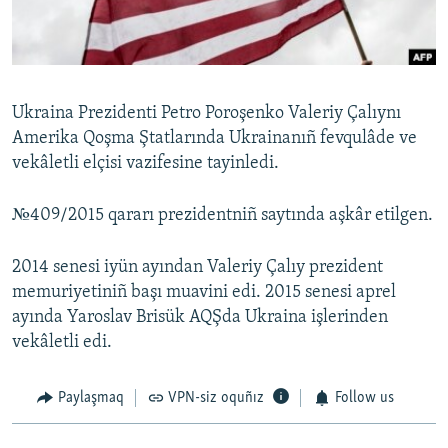
Русский
Українською
Ukraina Prezidenti Petro Poroşenko Valeriy Çalıynı
QOŞULIÑIZ!
Amerika Qoşma Ştatlarında Ukrainanıñ fevqulâde ve
vekâletli elçisi vazifesine tayinledi.
№409/2015 qararı prezidentniñ saytında aşkâr etilgen.
RFE/RS bütün saytları
2014 senesi iyün ayından Valeriy Çalıy prezident
memuriyetiniñ başı muavini edi. 2015 senesi aprel
ayında Yaroslav Brisük AQŞda Ukraina işlerinden
vekâletli edi.
Paylaşmaq
VPN-siz oquñız
Follow us