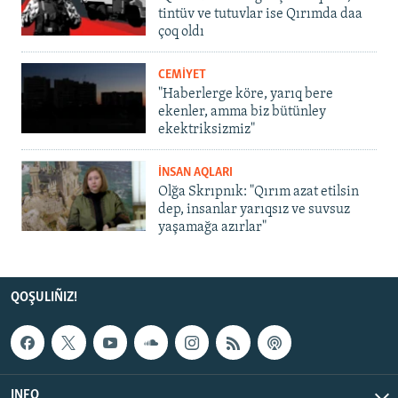
tintüv ve tutuvlar ise Qırımda daa
çoq oldı
CEMİYET
"Haberlerge köre, yarıq bere
ekenler, amma biz bütünley
ekektriksizmiz"
İNSAN AQLARI
Olğa Skrıpnık: "Qırım azat etilsin
dep, insanlar yarıqsız ve suvsuz
yaşamağa azırlar"
QOŞULIÑIZ!
INFO