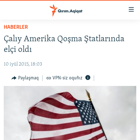
Link
açıqlığı
Esas
HABERLER
mündericege
HABERLER
Çalıy Amerika Qoşma Ştatlarında
qaytmaq
SİYASET
Baş
elçi oldı
İQTİSADİYAT
navigatsiyağa
qaytmaq
10 iyül 2015, 18:03
CEMİYET
Qıdıruvğa
MEDENİYET
Paylaşmaq
VPN-siz oquñız
qaytmaq
İNSAN AQLARI
VİDEO
SÜRET
BLOGLAR
FİKİR