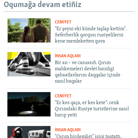
Oqumağa devam etiñiz
CEMİYET
"Er şeyni eki künde taşlap kettim".
Seferberlik qorqusı rusiyelilerni
kene memleketten quva
İNSAN AQLARI
Bir an – ve casussıñ. Qırım
mahkemeleri devlet hainligi
qabaatlavlarını daqqalar içinde
nasıl baqalar
CEMİYET
"Er kes qaça, er kes kete": cenk
Qırımdaki Rusiye turistlerine nasıl
barıp yetti
İNSAN AQLARI
"Qırım birdemligi" işini toqtattı,