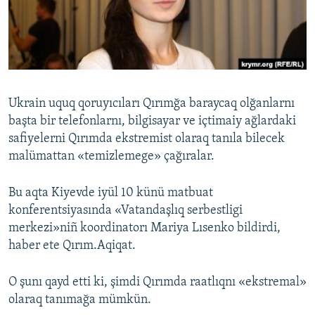
Русский
Українською
QOŞULIÑIZ!
Ukrain uquq qoruyıcıları Qırımğa baraycaq olğanlarnı
başta bir telefonlarnı, bilgisayar ve içtimaiy ağlardaki
safiyelerni Qırımda ekstremist olaraq tanıla bilecek
RFE/RS bütün saytları
malümattan «temizlemege» çağıralar.
Bu aqta Kiyevde iyül 10 künü matbuat
konferentsiyasında «Vatandaşlıq serbestligi
merkezi»niñ koordinatorı Mariya Lısenko bildirdi,
haber ete Qırım.Aqiqat.
O şunı qayd etti ki, şimdi Qırımda raatlıqnı «ekstremal»
olaraq tanımağa mümkün.