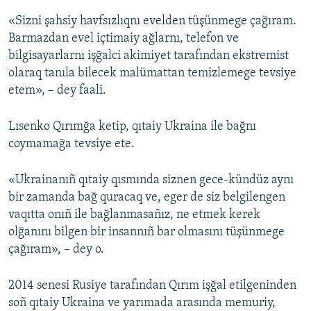
«Sizni şahsiy havfsızlıqnı evelden tüşünmege çağıram.
Barmazdan evel içtimaiy ağlarnı, telefon ve
bilgisayarlarnı işğalci akimiyet tarafından ekstremist
olaraq tanıla bilecek malümattan temizlemege tevsiye
etem», – dey faali.
Lısenko Qırımğa ketip, qıtaiy Ukraina ile bağnı
coymamağa tevsiye ete.
«Ukrainanıñ qıtaiy qısmında siznen gece-kündüz aynı
bir zamanda bağ quracaq ve, eger de siz belgilengen
vaqıtta onıñ ile bağlanmasañız, ne etmek kerek
olğanını bilgen bir insannıñ bar olmasını tüşünmege
çağıram», – dey o.
2014 senesi Rusiye tarafından Qırım işğal etilgeninden
soñ qıtaiy Ukraina ve yarımada arasında memuriy,