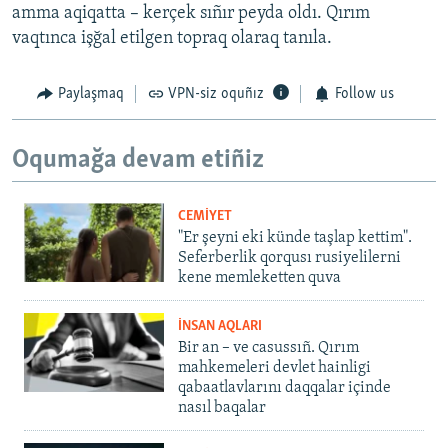
amma aqiqatta – kerçek sıñır peyda oldı. Qırım
vaqtınca işğal etilgen topraq olaraq tanıla.
Paylaşmaq
VPN-siz oquñız
Follow us
Oqumağa devam etiñiz
CEMİYET
"Er şeyni eki künde taşlap kettim".
Seferberlik qorqusı rusiyelilerni
kene memleketten quva
İNSAN AQLARI
Bir an – ve casussıñ. Qırım
mahkemeleri devlet hainligi
qabaatlavlarını daqqalar içinde
nasıl baqalar