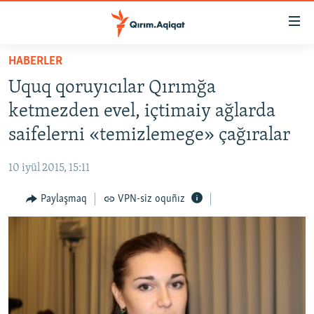
Link
açıqlığı
Esas
HABERLER
mündericege
HABERLER
Uquq qoruyıcılar Qırımğa
qaytmaq
SİYASET
Baş
ketmezden evel, içtimaiy ağlarda
İQTİSADİYAT
navigatsiyağa
saifelerni «temizlemege» çağıralar
qaytmaq
CEMİYET
Qıdıruvğa
10 iyül 2015, 15:11
MEDENİYET
qaytmaq
Paylaşmaq
VPN-siz oquñız
İNSAN AQLARI
VİDEO
SÜRET
BLOGLAR
FİKİR