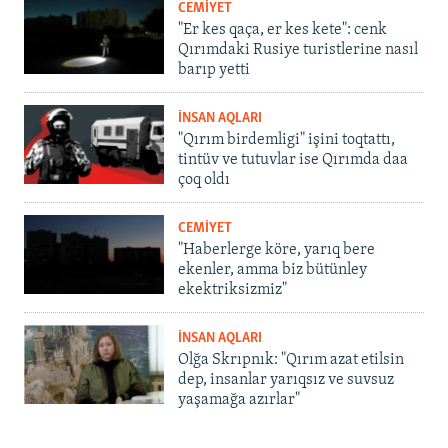
CEMİYET
"Er kes qaça, er kes kete": cenk
Qırımdaki Rusiye turistlerine nasıl
barıp yetti
İNSAN AQLARI
"Qırım birdemligi" işini toqtattı,
tintüv ve tutuvlar ise Qırımda daa
çoq oldı
CEMİYET
"Haberlerge köre, yarıq bere
ekenler, amma biz bütünley
ekektriksizmiz"
İNSAN AQLARI
Olğa Skrıpnık: "Qırım azat etilsin
dep, insanlar yarıqsız ve suvsuz
yaşamağa azırlar"